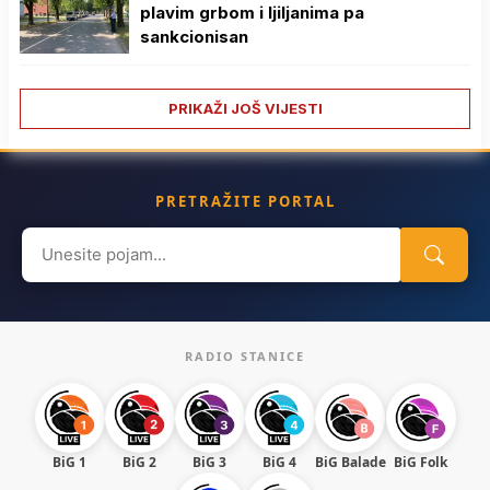
plavim grbom i ljiljanima pa
sankcionisan
PRIKAŽI JOŠ VIJESTI
PRETRAŽITE PORTAL
Search
for:
RADIO STANICE
BiG 1
BiG 2
BiG 3
BiG 4
BiG Balade
BiG Folk