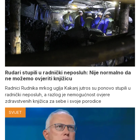
Rudari stupili u radnički neposluh: Nije normalno da
ne možemo ovjeriti knjižicu
Radnici Rudnika mrkog uglja Kakanj jutros su ponovo stupili u
radnički neposluh, a razlog je nemogućnost ovjere
zdravstvenih knjižica za sebe i svoje porodice
SVIJET