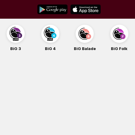
Skip
to
content
BiG 3
BiG 4
BiG Balade
BiG Folk