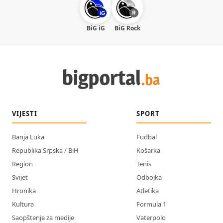
BiG iG
BiG Rock
VIJESTI
SPORT
Banja Luka
Fudbal
Republika Srpska / BiH
Košarka
Region
Tenis
Svijet
Odbojka
Hronika
Atletika
Kultura
Formula 1
Saopštenje za medije
Vaterpolo