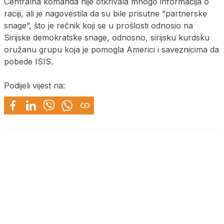
Centralna komanda nije otkrivala mnogo informacija o
raciji, ali je nagovestila da su bile prisutne “partnerske
snage”, što je rečnik koji se u prošlosti odnosio na
Sirijske demokratske snage, odnosno, sirijsku kurdsku
oružanu grupu koja je pomogla Americi i saveznicima da
pobede ISIS.
Podijeli vijest na: