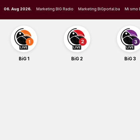
Skip
06. Aug 2026.
Marketing BIG Radio
Marketing BiGportal.ba
Mi smo 
to
content
BiG 1
BiG 2
BiG 3