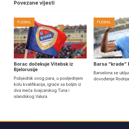
Povezane vijesti
FUDBAL
FUDBAL
Barsa “krade” 
Borac dočekuje Vitebsk iz
Bjelorusije
Barselona se uključ
Pobjednik ovog para, u posljednjem
dovođenje Rodrija
kolu kvalifikacija, igraće sa boljim iz
dva meča švajcarskog Tuna i
islandskog Valura