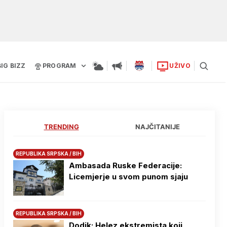
BIG BIZZ
PROGRAM
UŽIVO
TRENDING
NAJČITANIJE
REPUBLIKA SRPSKA / BIH
Ambasada Ruske Federacije:
Licemjerje u svom punom sjaju
REPUBLIKA SRPSKA / BIH
Dodik: Helez ekstremista koji