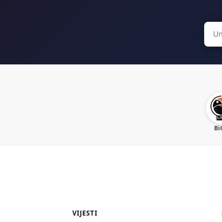
Sear
for:
Bi
VIJESTI