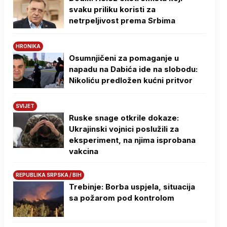
svaku priliku koristi za
netrpeljivost prema Srbima
HRONIKA
Osumnjičeni za pomaganje u
napadu na Dabića ide na slobodu:
Nikoliću predložen kućni pritvor
SVIJET
Ruske snage otkrile dokaze:
Ukrajinski vojnici poslužili za
eksperiment, na njima isprobana
vakcina
REPUBLIKA SRPSKA / BIH
Trebinje: Borba uspjela, situacija
sa požarom pod kontrolom