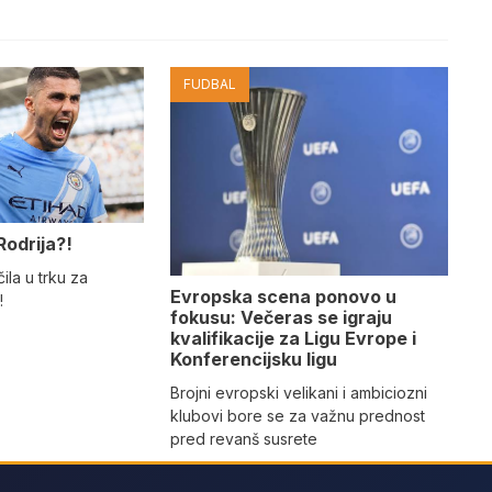
FUDBAL
Rodrija?!
ila u trku za
Evropska scena ponovo u
!
fokusu: Večeras se igraju
kvalifikacije za Ligu Evrope i
Konferencijsku ligu
Brojni evropski velikani i ambiciozni
klubovi bore se za važnu prednost
pred revanš susrete