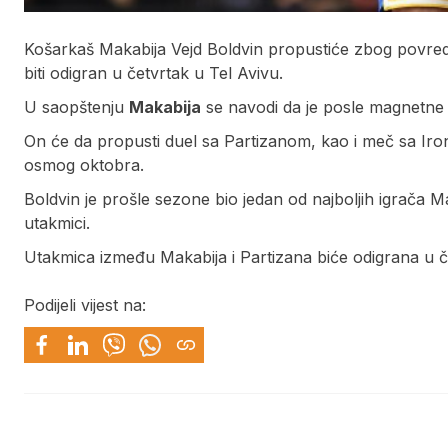
Košarkaš Makabija Vejd Boldvin propustiće zbog povrede
biti odigran u četvrtak u Tel Avivu.
U saopštenju
Makabija
se navodi da je posle magnetne 
On će da propusti duel sa Partizanom, kao i meč sa Ironi
osmog oktobra.
Boldvin je prošle sezone bio jedan od najboljih igrača M
utakmici.
Utakmica između Makabija i Partizana biće odigrana u č
Podijeli vijest na: