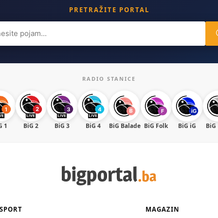
PRETRAŽITE PORTAL
ch
RADIO STANICE
G 1
BiG 2
BiG 3
BiG 4
BiG Balade
BiG Folk
BiG iG
BiG
SPORT
MAGAZIN