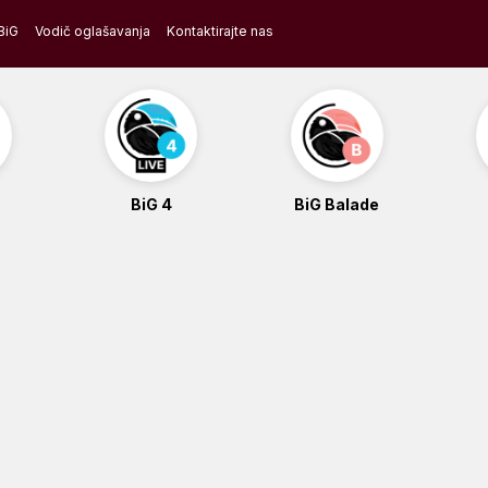
BiG
Vodič oglašavanja
Kontaktirajte nas
BiG 4
BiG Balade