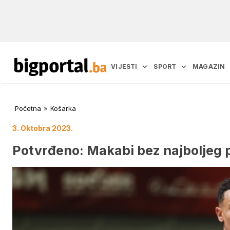
VIJESTI
SPORT
MAGAZIN
Početna
»
Košarka
3. Oktobra 2023.
Potvrđeno: Makabi bez najboljeg p