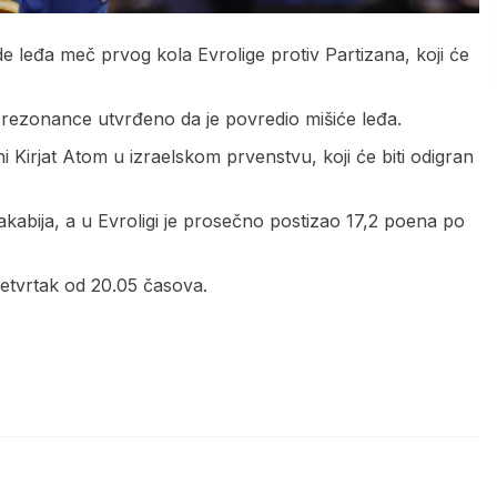
 leđa meč prvog kola Evrolige protiv Partizana, koji će
rezonance utvrđeno da je povredio mišiće leđa.
 Kirjat Atom u izraelskom prvenstvu, koji će biti odigran
akabija, a u Evroligi je prosečno postizao 17,2 poena po
etvrtak od 20.05 časova.