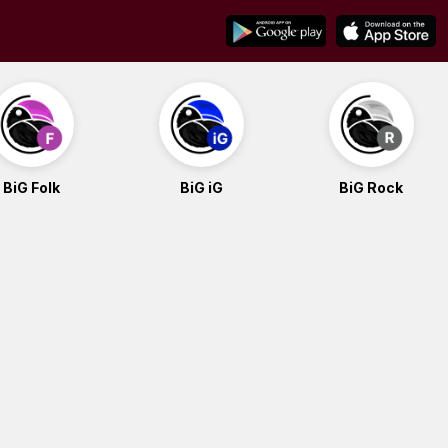
BiG Folk
BiG iG
BiG Rock