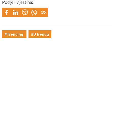
Podijeli vijest na:
#Trending
#U trendu