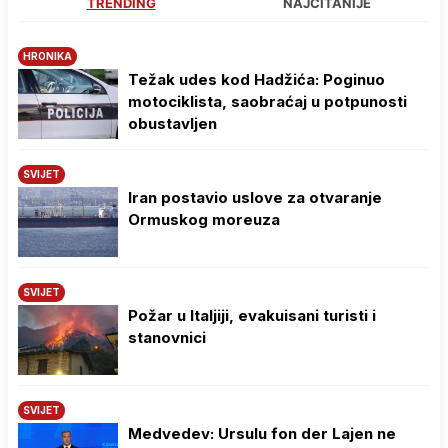
TRENDING
NAJČITANIJE
HRONIKA
Težak udes kod Hadžića: Poginuo
motociklista, saobraćaj u potpunosti
obustavljen
SVIJET
Iran postavio uslove za otvaranje
Ormuskog moreuza
SVIJET
Požar u Italjiji, evakuisani turisti i
stanovnici
SVIJET
Medvedev: Ursulu fon der Lajen ne