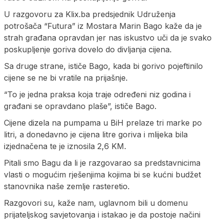
U razgovoru za Klix.ba predsjednik Udruženja
potrošača “Futura” iz Mostara Marin Bago kaže da je
strah građana opravdan jer nas iskustvo uči da je svako
poskupljenje goriva dovelo do divljanja cijena.
Sa druge strane, ističe Bago, kada bi gorivo pojeftinilo
cijene se ne bi vratile na prijašnje.
“To je jedna praksa koja traje određeni niz godina i
građani se opravdano plaše”, ističe Bago.
Cijene dizela na pumpama u BiH prelaze tri marke po
litri, a donedavno je cijena litre goriva i mlijeka bila
izjednačena te je iznosila 2,6 KM.
Pitali smo Bagu da li je razgovarao sa predstavnicima
vlasti o mogućim rješenjima kojima bi se kućni budžet
stanovnika naše zemlje rasteretio.
Razgovori su, kaže nam, uglavnom bili u domenu
prijateljskog savjetovanja i istakao je da postoje načini