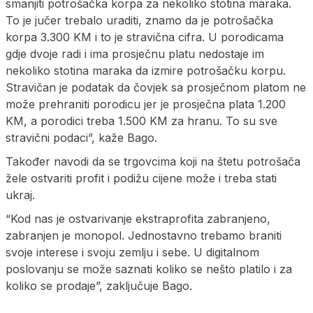
smanjiti potrošačka korpa za nekoliko stotina maraka.
To je jučer trebalo uraditi, znamo da je potrošačka
korpa 3.300 KM i to je stravična cifra. U porodicama
gdje dvoje radi i ima prosječnu platu nedostaje im
nekoliko stotina maraka da izmire potrošačku korpu.
Stravičan je podatak da čovjek sa prosječnom platom ne
može prehraniti porodicu jer je prosječna plata 1.200
KM, a porodici treba 1.500 KM za hranu. To su sve
stravični podaci”, kaže Bago.
Također navodi da se trgovcima koji na štetu potrošača
žele ostvariti profit i podižu cijene može i treba stati
ukraj.
“Kod nas je ostvarivanje ekstraprofita zabranjeno,
zabranjen je monopol. Jednostavno trebamo braniti
svoje interese i svoju zemlju i sebe. U digitalnom
poslovanju se može saznati koliko se nešto platilo i za
koliko se prodaje”, zaključuje Bago.