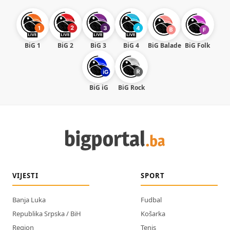
BiG 1
BiG 2
BiG 3
BiG 4
BiG Balade
BiG Folk
BiG iG
BiG Rock
VIJESTI
SPORT
Banja Luka
Fudbal
Republika Srpska / BiH
Košarka
Region
Tenis