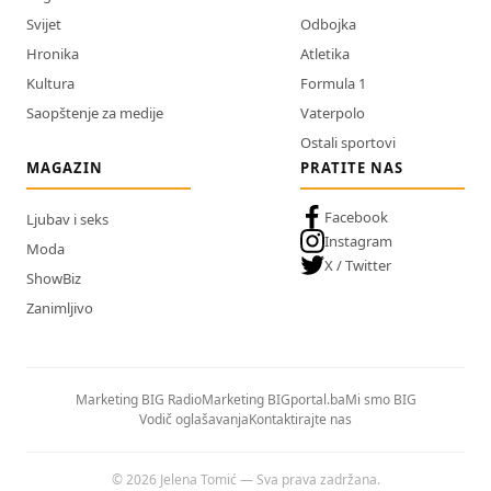
Svijet
Odbojka
Hronika
Atletika
Kultura
Formula 1
Saopštenje za medije
Vaterpolo
Ostali sportovi
MAGAZIN
PRATITE NAS
Facebook
Ljubav i seks
Instagram
Moda
X / Twitter
ShowBiz
Zanimljivo
Marketing BIG Radio
Marketing BIGportal.ba
Mi smo BIG
Vodič oglašavanja
Kontaktirajte nas
© 2026 Jelena Tomić — Sva prava zadržana.