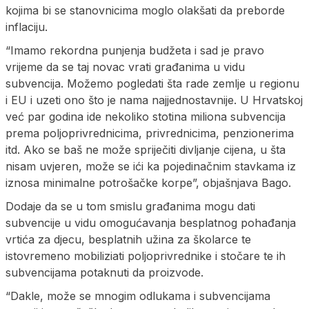
kojima bi se stanovnicima moglo olakšati da preborde
inflaciju.
“Imamo rekordna punjenja budžeta i sad je pravo
vrijeme da se taj novac vrati građanima u vidu
subvencija. Možemo pogledati šta rade zemlje u regionu
i EU i uzeti ono što je nama najjednostavnije. U Hrvatskoj
već par godina ide nekoliko stotina miliona subvencija
prema poljoprivrednicima, privrednicima, penzionerima
itd. Ako se baš ne može spriječiti divljanje cijena, u šta
nisam uvjeren, može se ići ka pojedinačnim stavkama iz
iznosa minimalne potrošačke korpe”, objašnjava Bago.
Dodaje da se u tom smislu građanima mogu dati
subvencije u vidu omogućavanja besplatnog pohađanja
vrtića za djecu, besplatnih užina za školarce te
istovremeno mobiliziati poljoprivrednike i stočare te ih
subvencijama potaknuti da proizvode.
“Dakle, može se mnogim odlukama i subvencijama