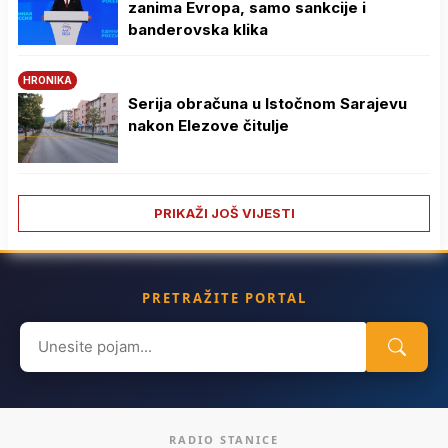
zanima Evropa, samo sankcije i
banderovska klika
HRONIKA
Serija obračuna u Istočnom Sarajevu
nakon Elezove čitulje
PRIKAŽI JOŠ VIJESTI
PRETRAŽITE PORTAL
Search
for:
RADIO STANICE