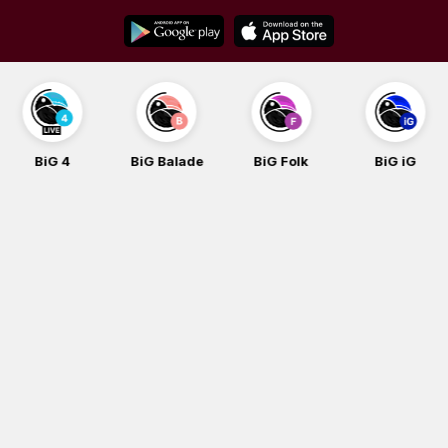
Skip
to
content
BiG 4
BiG Balade
BiG Folk
BiG iG