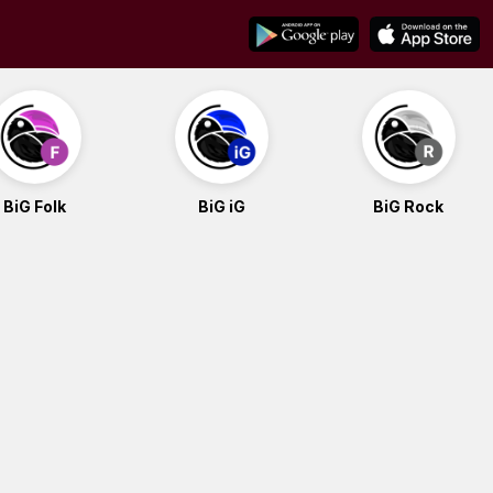
BiG Folk
BiG iG
BiG Rock