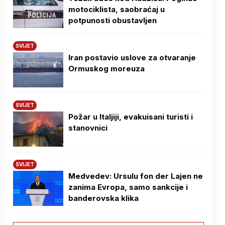
motociklista, saobraćaj u
potpunosti obustavljen
SVIJET
Iran postavio uslove za otvaranje
Ormuskog moreuza
SVIJET
Požar u Italjiji, evakuisani turisti i
stanovnici
SVIJET
Medvedev: Ursulu fon der Lajen ne
zanima Evropa, samo sankcije i
banderovska klika