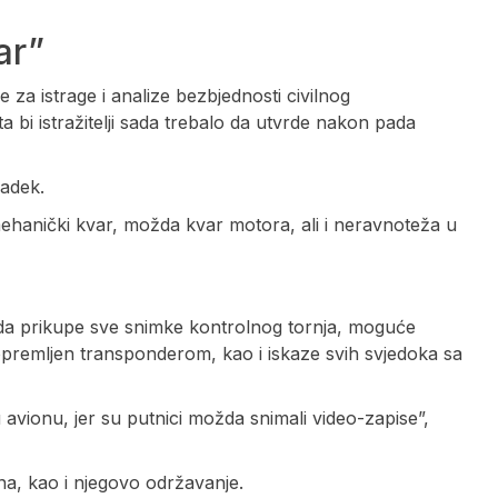
ar”
 za istrage i analize bezbjednosti civilnog
a bi istražitelji sada trebalo da utvrde nakon pada
oadek.
ehanički kvar, možda kvar motora, ali i neravnoteža u
ti da prikupe sve snimke kontrolnog tornja, moguće
opremljen transponderom, kao i iskaze svih svjedoka sa
avionu, jer su putnici možda snimali video-zapise”,
iona, kao i njegovo održavanje.