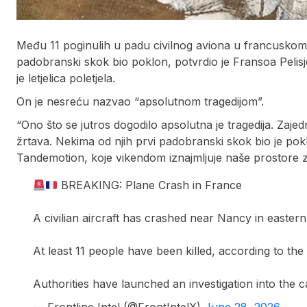
Među 11 poginulih u padu civilnog aviona u francuskom 
padobranski skok bio poklon, potvrdio je Fransoa Peli
je letjelica poletjela.
On je nesreću nazvao “apsolutnom tragedijom”.
“Ono što se jutros dogodilo apsolutna je tragedija. Zaj
žrtava. Nekima od njih prvi padobranski skok bio je po
Tandemotion, koje vikendom iznajmljuje naše prostore za
BREAKING: Plane Crash in France
A civilian aircraft has crashed near Nancy in easter
At least 11 people have been killed, according to the
Authorities have launched an investigation into the 