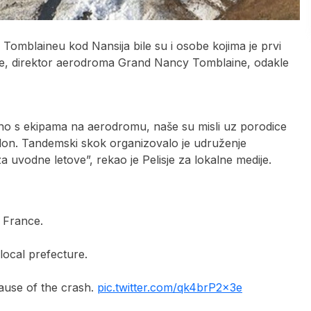
Tomblaineu kod Nansija bile su i osobe kojima je prvi
sje, direktor aerodroma Grand Nancy Tomblaine, odakle
edno s ekipama na aerodromu, naše su misli uz porodice
klon. Tandemski skok organizovalo je udruženje
 uvodne letove”, rekao je Pelisje za lokalne medije.
n France.
 local prefecture.
cause of the crash.
pic.twitter.com/qk4brP2x3e