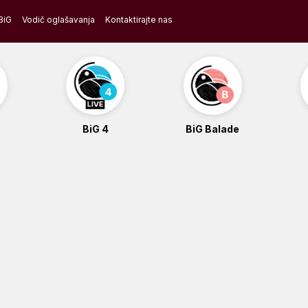
BiG
Vodič oglašavanja
Kontaktirajte nas
BiG 4
BiG Balade