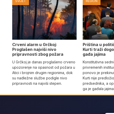
SVIJET
REGION
Crveni alarm u Grčkoj:
Priština u poli
Proglašen najviši nivo
Kurti traži dogo
pripravnosti zbog požara
gađa jajima
U Grčkoj je danas proglašeno crveno
Konstitutivna sedn
upozorenje na opasnost od požara u
privremenih instituc
Atici i brojnim drugim regionima, dok
ponovo je prekinut
su nadležne službe podigle nivo
Kurti nije predloži
pripravnosti na najviši stepen.
predsednika, a op
ga je gađala jajima