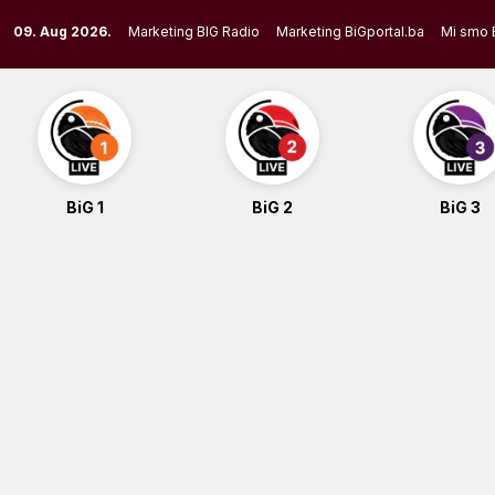
Skip
09. Aug 2026.
Marketing BIG Radio
Marketing BiGportal.ba
Mi smo 
to
content
BiG 1
BiG 2
BiG 3