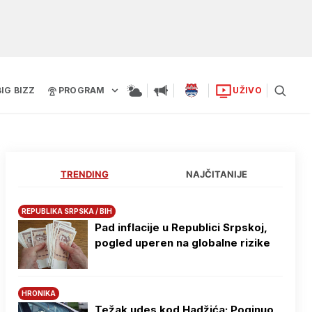
BIG BIZZ
PROGRAM
UŽIVO
TRENDING
NAJČITANIJE
REPUBLIKA SRPSKA / BIH
Pad inflacije u Republici Srpskoj,
pogled uperen na globalne rizike
HRONIKA
Težak udes kod Hadžića: Poginuo