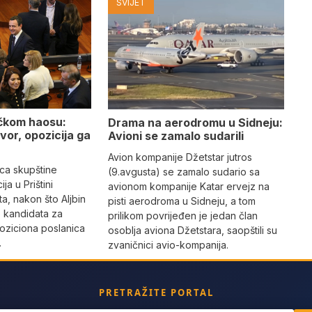
SVIJET
tičkom haosu:
Drama na aerodromu u Sidneju:
vor, opozicija ga
Avioni se zamalo sudarili
Avion kompanije Džetstar jutros
ica skupštine
(9.avgusta) se zamalo sudario sa
ija u Prištini
avionom kompanije Katar ervejz na
a, nakon što Aljbin
pisti aerodroma u Sidneju, a tom
o kandidata za
prilikom povrijeđen je jedan član
oziciona poslanica
osoblja aviona Džetstara, saopštili su
.
zvaničnici avio-kompanija.
PRETRAŽITE PORTAL