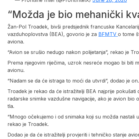
— Frontline Intel (@FrontIntelX)
June 28, 2026
“Možda je bio mehanički kv
Žan-Pol Troadek, bivši predsjednik francuske Kancelarije
vazduhoplovstva (BEA), govorio je za
BFMTV
o tome št
aviona.
“Avion se srušio nedugo nakon polijetanja”, rekao je Tr
Prema njegovim riječima, uzrok nesreće mogao bi biti m
avionu.
“Nadam se da će istraga to moći da utvrdi”, dodao je on.
Troadek je rekao da će istražitelji BEA najprije pokuša
radarske snimke vazdušne navigacije, ako je avion bio 
tla.
“Mnogo očekujemo i od snimaka koji su možda nastali u 
rekao je Troadek.
Dodao je da će istražitelji provjeriti i tehničko stanje av