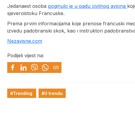
Jedanaest osoba
poginulo je u padu civilnog aviona
koj
sjeveroistoku Francuske.
Prema prvim informacijama koje prenose francuski mediji
izvedu padobranski skok, kao i instruktori padobranstva k
Nezavisne.com
Podijeli vijest na:
#Trending
#U trendu