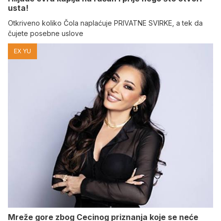
usta!
Otkriveno koliko Čola naplaćuje PRIVATNE SVIRKE, a tek da
čujete posebne uslove
EX YU
Mreže gore zbog Cecinog priznanja koje se neće