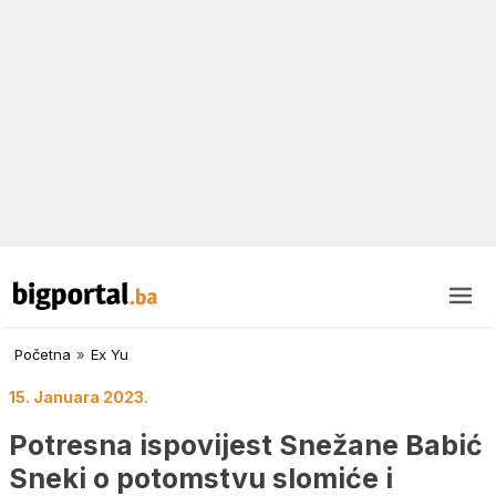
Početna
»
Ex Yu
15. Januara 2023.
Potresna ispovijest Snežane Babić
Sneki o potomstvu slomiće i