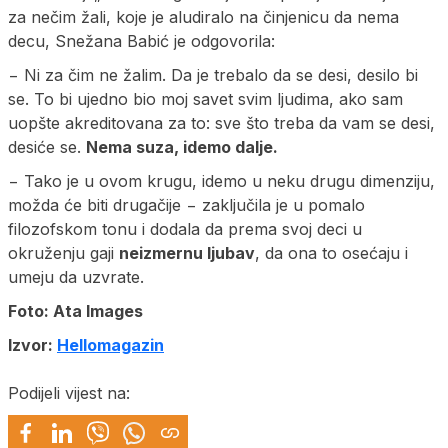
za nečim žali, koje je aludiralo na činjenicu da nema
decu, Snežana Babić je odgovorila:
− Ni za čim ne žalim. Da je trebalo da se desi, desilo bi
se. To bi ujedno bio moj savet svim ljudima, ako sam
uopšte akreditovana za to: sve što treba da vam se desi,
desiće se.
Nema suza, idemo dalje.
− Tako je u ovom krugu, idemo u neku drugu dimenziju,
možda će biti drugačije − zaključila je u pomalo
filozofskom tonu i dodala da prema svoj deci u
okruženju gaji
neizmernu ljubav
, da ona to osećaju i
umeju da uzvrate.
Foto: Ata Images
Izvor:
Hellomagazin
Podijeli vijest na: