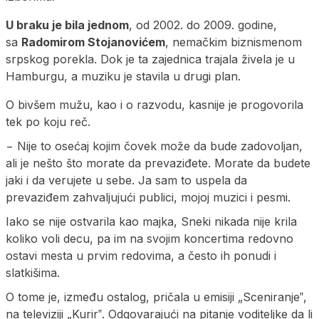
U braku je bila jednom
, od 2002. do 2009. godine,
sa
Radomirom Stojanovićem
, nemačkim biznismenom
srpskog porekla. Dok je ta zajednica trajala živela je u
Hamburgu, a muziku je stavila u drugi plan.
O bivšem mužu, kao i o razvodu, kasnije je progovorila
tek po koju reč.
− Nije to osećaj kojim čovek može da bude zadovoljan,
ali je nešto što morate da prevaziđete. Morate da budete
jaki i da verujete u sebe. Ja sam to uspela da
prevaziđem zahvaljujući publici, mojoj muzici i pesmi.
Iako se nije ostvarila kao majka, Sneki nikada nije krila
koliko voli decu, pa im na svojim koncertima redovno
ostavi mesta u prvim redovima, a često ih ponudi i
slatkišima.
O tome je, između ostalog, pričala u emisiji „Sceniranje‟,
na televiziji „Kurir‟. Odgovarajući na pitanje voditeljke da li