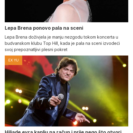
Lepa Brena ponovo pala na sceni
Lepa Brena doživjela je manju nezgodu tokom koncerta u
budvanskom klubu Top Hill, kada je pala na sceni izvodeći
svoj prepoznatljivi plesni pokret
EX YU
Hiljade evra kaplju na račun i prije nego što otvori