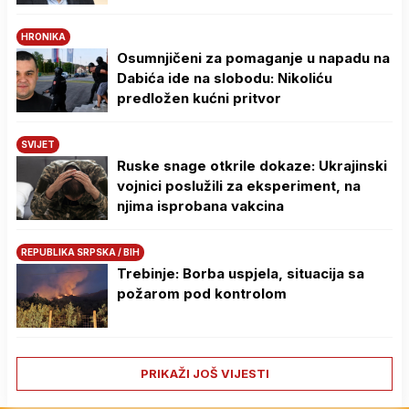
HRONIKA
Osumnjičeni za pomaganje u napadu na
Dabića ide na slobodu: Nikoliću
predložen kućni pritvor
SVIJET
Ruske snage otkrile dokaze: Ukrajinski
vojnici poslužili za eksperiment, na
njima isprobana vakcina
REPUBLIKA SRPSKA / BIH
Trebinje: Borba uspjela, situacija sa
požarom pod kontrolom
PRIKAŽI JOŠ VIJESTI