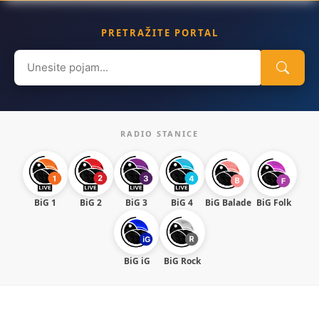
PRETRAŽITE PORTAL
Search
for:
RADIO STANICE
BiG 1
BiG 2
BiG 3
BiG 4
BiG Balade
BiG Folk
BiG iG
BiG Rock