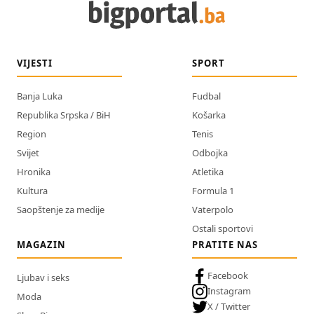
VIJESTI
SPORT
Banja Luka
Fudbal
Republika Srpska / BiH
Košarka
Region
Tenis
Svijet
Odbojka
Hronika
Atletika
Kultura
Formula 1
Saopštenje za medije
Vaterpolo
Ostali sportovi
MAGAZIN
PRATITE NAS
Facebook
Ljubav i seks
Instagram
Moda
X / Twitter