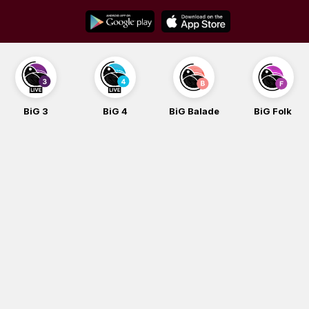
Skip
to
content
BiG 3
BiG 4
BiG Balade
BiG Folk