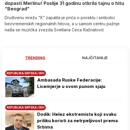
dopasti Merlinu! Poslije 31 godinu otkrila tajnu o hitu
“Beograd”
Društvenu mrežu “X” zapalila je priča o poreklu i simbolici
bezvremenskih regionalnih hitova, a u samom centru pažnje
našla se muzička zvezda Svetlana Ceca Ražnatović
TRENDING
NAJČITANIJE
REPUBLIKA SRPSKA / BIH
Ambasada Ruske Federacije:
Licemjerje u svom punom sjaju
REPUBLIKA SRPSKA / BIH
Dodik: Helez ekstremista koji svaku
priliku koristi za netrpeljivost prema
Srbima