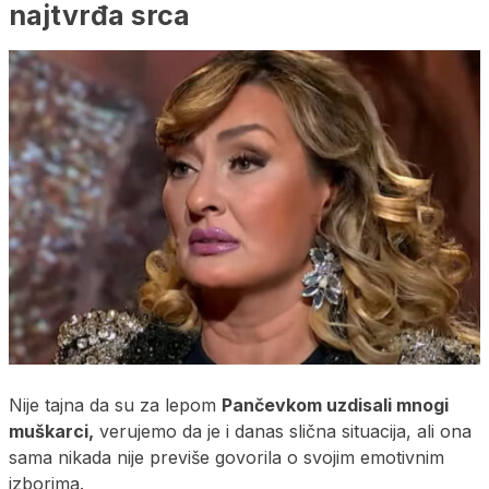
najtvrđa srca
Nije tajna da su za lepom
Pančevkom uzdisali mnogi
muškarci,
verujemo da je i danas slična situacija, ali ona
sama nikada nije previše govorila o svojim emotivnim
izborima.