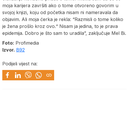
moja karijera završiti ako o tome otvoreno govorim u
svojoj knjizi, koju od početka nisam ni nameravala da
objavim. Ali moja ćerka je rekla: “Razmisli o tome koliko
je žena prošlo kroz ovo.“ Nisam ja jedina, to je prava
epidemija. Dobro je što sam to uradila”, zaključuje Mel Bi.
Foto:
Profimedia
Izvor.
B92
Podijeli vijest na: