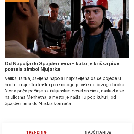
Od Napulja do Spajdermena – kako je kriška pice
postala simbol Njujorka
Velika, tanka, savijena napola i napravljena da se pojede u
hodu – njujorška kriška pice mnogo je više od brzog obroka.
Njena priča počinje sa italijanskim doseljenicima, nastavlja se
na ulicama Menhetna, a mesto je našla i u pop kulturi, od
Spajdermena do Nindža kornjača.
TRENDING
NAJČITANIJE