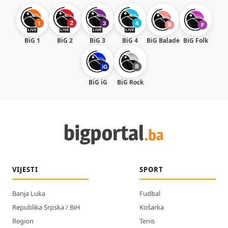
BiG 1
BiG 2
BiG 3
BiG 4
BiG Balade
BiG Folk
BiG iG
BiG Rock
VIJESTI
SPORT
Banja Luka
Fudbal
Republika Srpska / BiH
Košarka
Region
Tenis