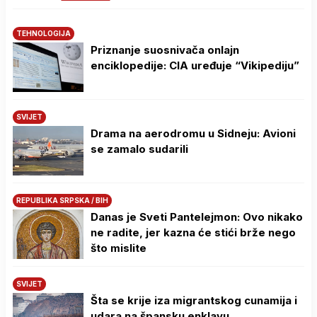
TEHNOLOGIJA
Priznanje suosnivača onlajn
enciklopedije: CIA uređuje “Vikipediju”
SVIJET
Drama na aerodromu u Sidneju: Avioni
se zamalo sudarili
REPUBLIKA SRPSKA / BIH
Danas je Sveti Pantelejmon: Ovo nikako
ne radite, jer kazna će stići brže nego
što mislite
SVIJET
Šta se krije iza migrantskog cunamija i
udara na špansku enklavu