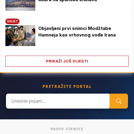
SVIJET
Objavljeni prvi snimci Modžtabe
Hamneja kao vrhovnog vođe Irana
PRIKAŽI JOŠ VIJESTI
PRETRAŽITE PORTAL
Search
for:
RADIO STANICE