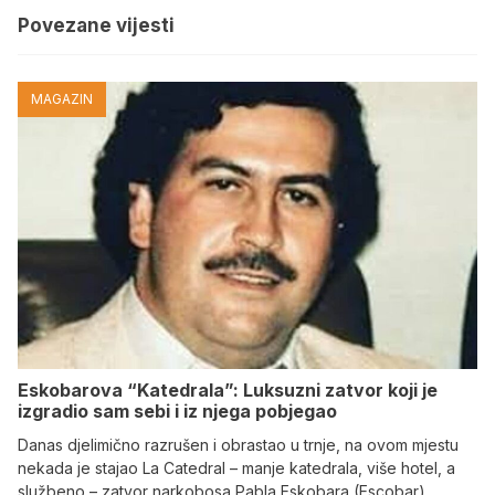
Povezane vijesti
MAGAZIN
Eskobarova “Katedrala”: Luksuzni zatvor koji je
izgradio sam sebi i iz njega pobjegao
Danas djelimično razrušen i obrastao u trnje, na ovom mjestu
nekada je stajao La Catedral – manje katedrala, više hotel, a
službeno – zatvor narkobosa Pabla Eskobara (Escobar)