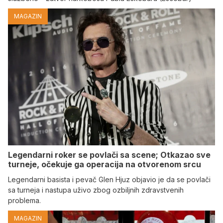
MAGAZIN
Legendarni roker se povlači sa scene; Otkazao sve
turneje, očekuje ga operacija na otvorenom srcu
Legendarni basista i pevač Glen Hjuz objavio je da se povlači
sa turneja i nastupa uživo zbog ozbiljnih zdravstvenih
problema.
MAGAZIN