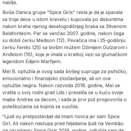
nasilja.
Bivša članica grupe “Spice Girls” rekla je da je spavala
sa troje dece u istom krevetu i kupovala po diskontima
nakon kraha njenog desetogodišnjeg braka sa Stivenom
Belafonteom. Par se venčao 2007. godine, nakon čega
su dobili ćerku Medison (12). Pevačica ima i 25-godišnju
ćerku Feniks (25) sa bivšim mužem Džimijem Gulzarom i
Anđelom (16), koje je imala u kratkoj vezi sa glumačkom
legendom Edijem Marfijem.
Mel B. optužila je svog sada bivšeg supruga za psihičko,
emocionalno i finansijsko zlostavljanje, ali on ove
optužbe negira. Nakon razvoda 2018. godine, Mel se
vratila u svoj rodni grad Lids i preselila se u kuću svoje
majke Andree sa decom, i sada je prvi put progovorila o
poteškoćama sa kojima se suočila.
“Ljudi su pretpostavljali da imam novca jer sam Spice
Girl. Ali nakon nastupa pred hiljadama ljudi na Vembliju
na okupljanju Spice Girls 2019. godine, odlučila sam da