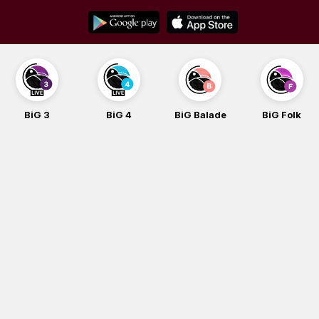
Skip
to
content
BiG 3
BiG 4
BiG Balade
BiG Folk