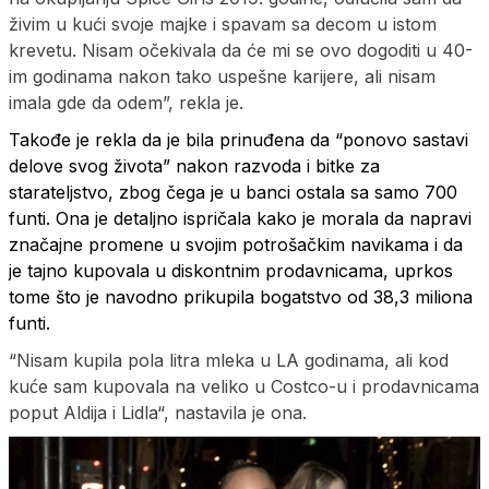
živim u kući svoje majke i spavam sa decom u istom
krevetu. Nisam očekivala da će mi se ovo dogoditi u 40-
im godinama nakon tako uspešne karijere, ali nisam
imala gde da odem”, rekla je.
Takođe je rekla da je bila prinuđena da “ponovo sastavi
delove svog života” nakon razvoda i bitke za
starateljstvo, zbog čega je u banci ostala sa samo 700
funti. Ona je detaljno ispričala kako je morala da napravi
značajne promene u svojim potrošačkim navikama i da
je tajno kupovala u diskontnim prodavnicama, uprkos
tome što je navodno prikupila bogatstvo od 38,3 miliona
funti.
“Nisam kupila pola litra mleka u LA godinama, ali kod
kuće sam kupovala na veliko u Costco-u i prodavnicama
poput Aldija i Lidla“, nastavila je ona.