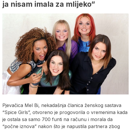
ja nisam imala za mlijeko”
Pjevačica Mel Bi, nekadašnja članica ženskog sastava
“Spice Girls”, otvoreno je progovorila o vremenima kada
je ostala sa samo 700 funti na računu i morala da
“počne iznova” nakon što je napustila partnera zbog