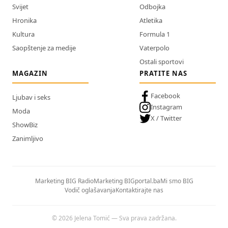
Svijet
Odbojka
Hronika
Atletika
Kultura
Formula 1
Saopštenje za medije
Vaterpolo
Ostali sportovi
MAGAZIN
PRATITE NAS
Facebook
Ljubav i seks
Instagram
Moda
X / Twitter
ShowBiz
Zanimljivo
Marketing BIG Radio
Marketing BIGportal.ba
Mi smo BIG
Vodič oglašavanja
Kontaktirajte nas
© 2026 Jelena Tomić — Sva prava zadržana.