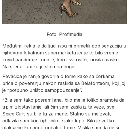
Foto: Profimedia
Međutim, rekla je da ljudi nisu ni primetili pop senzaciju u
njihovom lokalnom supermarketu jer je to bilo vreme
kovid pandemije i ona je, kao i svi ostali, nosila masku.
Na sreću, ubrzo je stala na noge.
Pevačica je ranije govorila o tome kako sa ćerkama
priča o poverenju nakon raskida sa Belafonteom, koji joj
je “potpuno uništio samopouzdanje”.
“Bila sam tako posramljena, bilo me je toliko sramota da
trpim zlostavljanje, ali čim sam izašla iz te veze, sve
Spice Girls su bile tu za mene. Stalno su me zvali,
odlazila sam kod njih, bilo je jako lepo. Bilo je veliko
olakšanje konačno pričati o tome. Mislila sam da će se