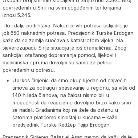
Ukupan broj smrtnih slučajeva u Siriji iznosi 3.384. Broj
povrijeđenih u Siriji na svim pogođenim teritorijama
iznosi 5.245.
Tlo i dalje podrhtava. Nakon prvih potresa uslijedilo je
još 650 naknadnih potresa. Predsjednik Turske Erdogan
kaže da se zemlja suočava s katastrofom vijeka. Na
sjeverozapadu Sirije situacija je još dramatičnija. Zbog
sankcija i otežanog dopremanja pomoći, lijekovi i
medicinska oprema dovoljni su samo za petinu
povređenih u potresu.
Uprkos činjenici da smo okupili jedan od najvećih
timova za potragu i spasavanje u regionu, sa više od
140 hiljada članova, na žalost nismo bili u
mogućnosti da reagujemo dovoljno brzo kako smo
se nadali. Građanima koji ne žele da ostanu u
šatorima platićemo smještaj u kućama – kaže
predsjednik Turske Redžep Tajip Erdogan.
Predsednik Sirijerez Bašar el Asad navodi da kažu da je