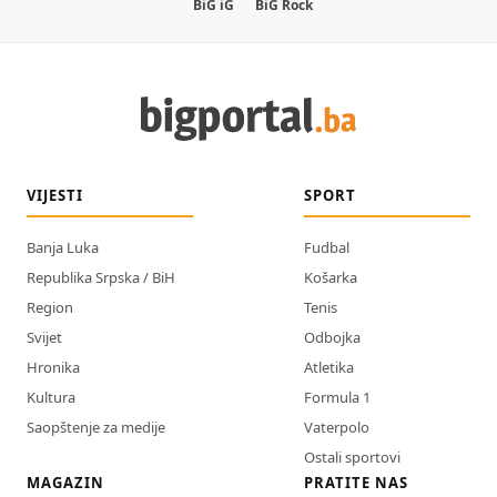
BiG iG
BiG Rock
VIJESTI
SPORT
Banja Luka
Fudbal
Republika Srpska / BiH
Košarka
Region
Tenis
Svijet
Odbojka
Hronika
Atletika
Kultura
Formula 1
Saopštenje za medije
Vaterpolo
Ostali sportovi
MAGAZIN
PRATITE NAS