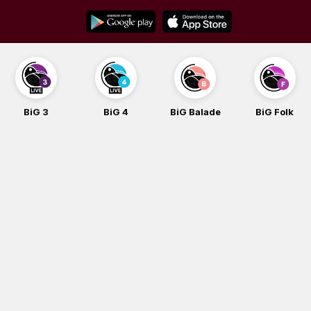
Skip
to
content
BiG 3
BiG 4
BiG Balade
BiG Folk