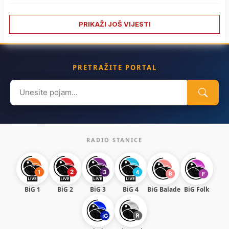
PRIKAŽI JOŠ VIJESTI
PRETRAŽITE PORTAL
Search
for:
RADIO STANICE
BiG 1
BiG 2
BiG 3
BiG 4
BiG Balade
BiG Folk