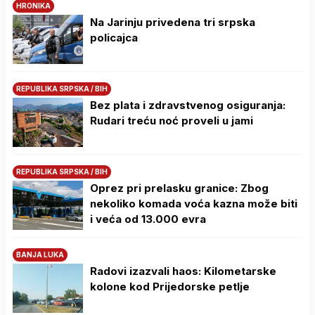
HRONIKA
Na Јarinju privedena tri srpska
policajca
REPUBLIKA SRPSKA / BIH
Bez plata i zdravstvenog osiguranja:
Rudari treću noć proveli u jami
REPUBLIKA SRPSKA / BIH
Oprez pri prelasku granice: Zbog
nekoliko komada voća kazna može biti
i veća od 13.000 evra
BANJA LUKA
Radovi izazvali haos: Kilometarske
kolone kod Prijedorske petlje