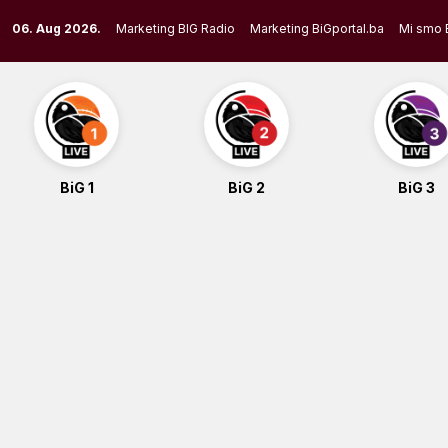
Skip
06. Aug 2026.
Marketing BIG Radio
Marketing BiGportal.ba
Mi smo 
to
content
BiG 1
BiG 2
BiG 3