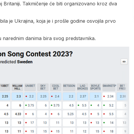
j Britaniji. Takmičenje će biti organizovano kroz dva
la je Ukrajina, koja je i prošle godine osvojila prvo
 u narednim danima bira svog predstavnika.