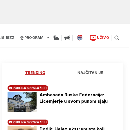
BIG BIZZ
PROGRAM
UŽIVO
TRENDING
NAJČITANIJE
REPUBLIKA SRPSKA / BIH
Ambasada Ruske Federacije:
Licemjerje u svom punom sjaju
REPUBLIKA SRPSKA / BIH
Dodik: Helez ekstremista koji