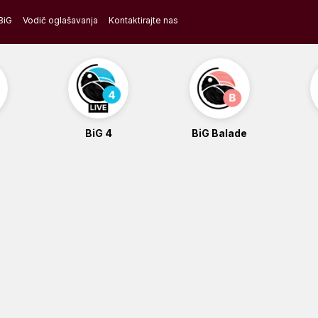
BiG
Vodič oglašavanja
Kontaktirajte nas
BiG 4
BiG Balade