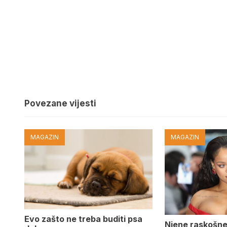
Povezane vijesti
MAGAZIN
MAGAZIN
Evo zašto ne treba buditi psa
Njene raskošne