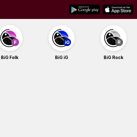
BiG Folk
BiG iG
BiG Rock