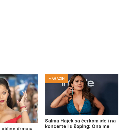
MAGAZIN
Salma Hajek sa ćerkom ide i na
koncerte i u šoping: Ona me
 obline drmaju