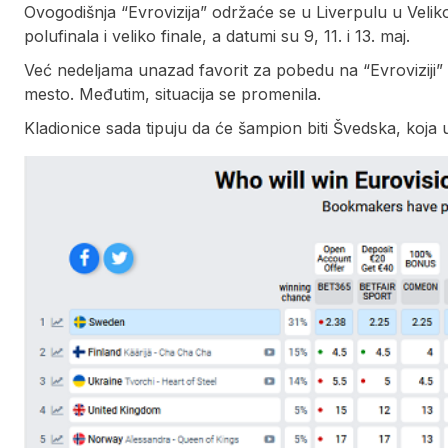
Ovogodišnja “Evrovizija” održaće se u Liverpulu u Veliko
polufinala i veliko finale, a datumi su 9, 11. i 13. maj.
Već nedeljama unazad favorit za pobedu na “Evroviziji” bi
mesto. Međutim, situacija se promenila.
Kladionice sada tipuju da će šampion biti Švedska, koja