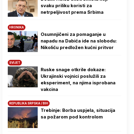
svaku priliku koristi za
netrpeljivost prema Srbima
HRONIKA
Osumnjičeni za pomaganje u
napadu na Dabića ide na slobodu:
Nikoliću predložen kućni pritvor
SVIJET
Ruske snage otkrile dokaze:
Ukrajinski vojnici poslužili za
eksperiment, na njima isprobana
vakcina
REPUBLIKA SRPSKA / BIH
Trebinje: Borba uspjela, situacija
sa požarom pod kontrolom