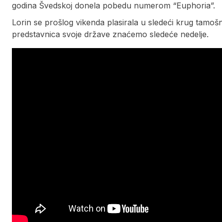
godina Švedskoj donela pobedu numerom “Euphoria”.
Lorin se prošlog vikenda plasirala u sledeći krug tamošnj
predstavnica svoje države znaćemo sledeće nedelje.