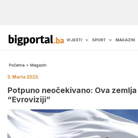
VIJESTI
SPORT
MAGAZIN
Početna
»
Magazin
3. Marta 2023.
Potpuno neočekivano: Ova zemlja j
“Evroviziji”