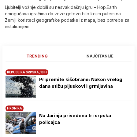
Ljubitelji vožnje dobili su nesvakidašnju igru – Hop.Earth
omogućava igračima da voze gotovo bilo kojim putem na
Zemlji koristeći geografske podatke iz mapa, bez potrebe za
instaliranjem
TRENDING
NAJČITANIJE
REPUBLIKA SRPSKA / BIH
Pripremite kišobrane: Nakon vrelog
dana stižu pljuskovi i grmljavina
HRONIKA
Na Јarinju privedena tri srpska
policajca