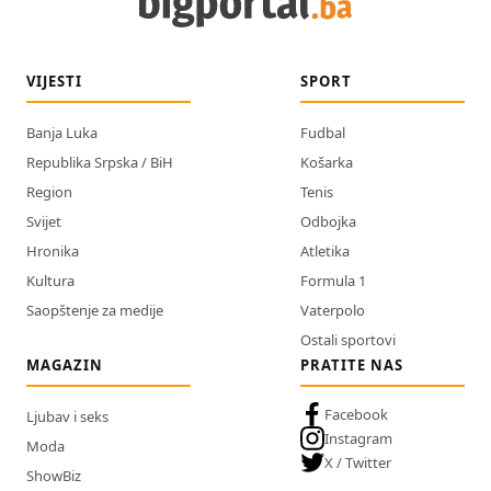
VIJESTI
SPORT
Banja Luka
Fudbal
Republika Srpska / BiH
Košarka
Region
Tenis
Svijet
Odbojka
Hronika
Atletika
Kultura
Formula 1
Saopštenje za medije
Vaterpolo
Ostali sportovi
MAGAZIN
PRATITE NAS
Facebook
Ljubav i seks
Instagram
Moda
X / Twitter
ShowBiz