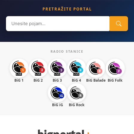
PRETRAŽITE PORTAL
Search
for:
RADIO STANICE
BiG 1
BiG 2
BiG 3
BiG 4
BiG Balade
BiG Folk
BiG iG
BiG Rock