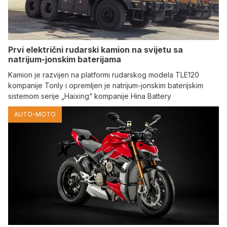
Prvi električni rudarski kamion na svijetu sa
natrijum-jonskim baterijama
Kamion je razvijen na platformi rudarskog modela TLE120
kompanije Tonly i opremljen je natrijum-jonskim baterijskim
sistemom serije „Haixing“ kompanije Hina Battery
AUTO-MOTO