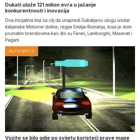
Dukati ulaže 121 milion evra u jačanje
konkurentnosti i inovacija
Ova inicijativa ima za cilj da unapredi Dukatijevu ulogu unutar
italijanske Motorne doline, regije Emilija-Romanja, koja je dom
poznatim brendovima kao što su Ferari, Lamborgini, Maserati i
Pagani
AUTO-MOTO
Vozite se bilo gdje po svijetu koristeći prave mape