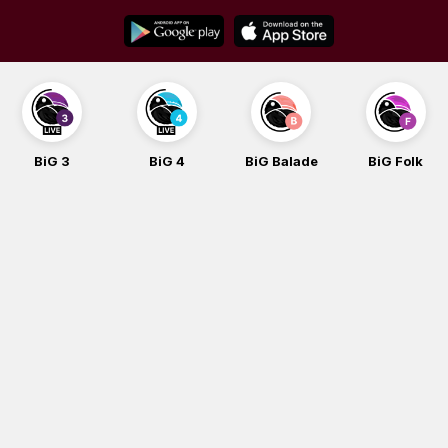
Skip
to
content
BiG 3
BiG 4
BiG Balade
BiG Folk