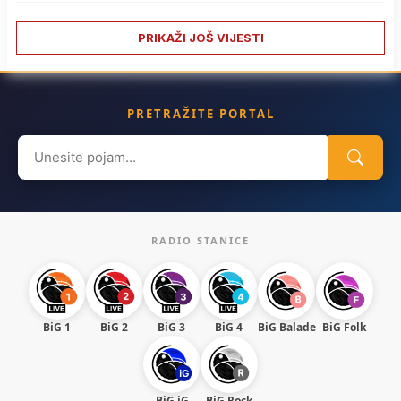
PRIKAŽI JOŠ VIJESTI
PRETRAŽITE PORTAL
Search
for:
RADIO STANICE
BiG 1
BiG 2
BiG 3
BiG 4
BiG Balade
BiG Folk
BiG iG
BiG Rock