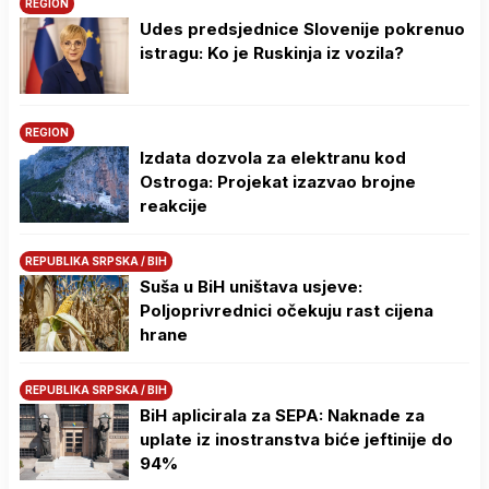
REGION
Udes predsjednice Slovenije pokrenuo
istragu: Ko je Ruskinja iz vozila?
REGION
Izdata dozvola za elektranu kod
Ostroga: Projekat izazvao brojne
reakcije
REPUBLIKA SRPSKA / BIH
Suša u BiH uništava usjeve:
Poljoprivrednici očekuju rast cijena
hrane
REPUBLIKA SRPSKA / BIH
BiH aplicirala za SEPA: Naknade za
uplate iz inostranstva biće jeftinije do
94%