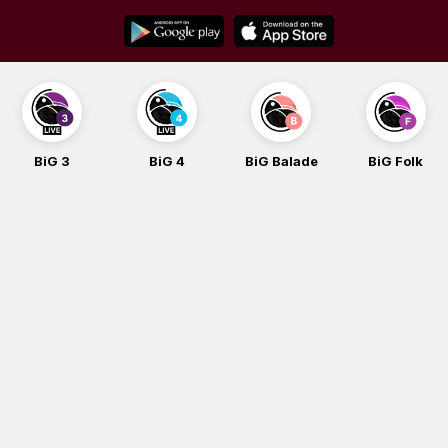
Skip
to
content
BiG 3
BiG 4
BiG Balade
BiG Folk