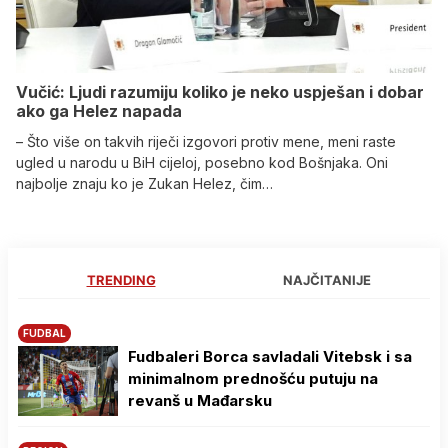
Vučić: Ljudi razumiju koliko je neko uspješan i dobar
ako ga Helez napada
– Što više on takvih riječi izgovori protiv mene, meni raste
ugled u narodu u BiH cijeloj, posebno kod Bošnjaka. Oni
najbolje znaju ko je Zukan Helez, čim…
TRENDING
NAJČITANIJE
FUDBAL
Fudbaleri Borca savladali Vitebsk i sa
minimalnom prednošću putuju na
revanš u Mađarsku