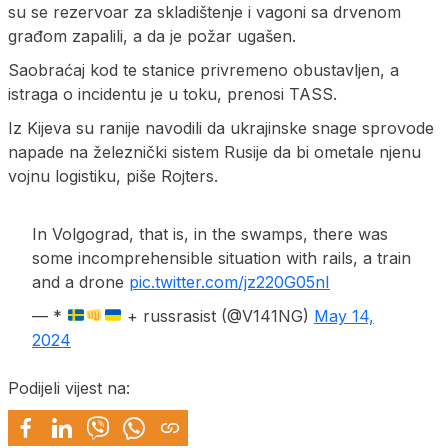
su se rezervoar za skladištenje i vagoni sa drvenom
građom zapalili, a da je požar ugašen.
Saobraćaj kod te stanice privremeno obustavljen, a
istraga o incidentu je u toku, prenosi TASS.
Iz Kijeva su ranije navodili da ukrajinske snage sprovode
napade na železnički sistem Rusije da bi ometale njenu
vojnu logistiku, piše Rojters.
In Volgograd, that is, in the swamps, there was
some incomprehensible situation with rails, a train
and a drone
pic.twitter.com/jz220G05nI
— *
+ russrasist (@V141NG)
May 14,
2024
Podijeli vijest na: