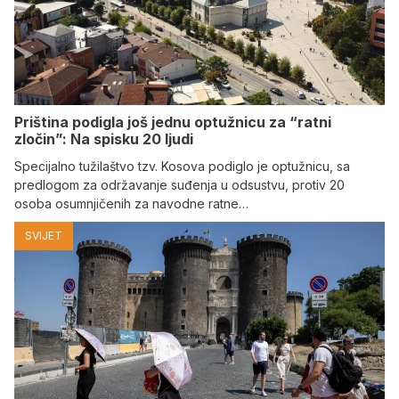
Priština podigla još jednu optužnicu za “ratni
zločin”: Na spisku 20 ljudi
Specijalno tužilaštvo tzv. Kosova podiglo je optužnicu, sa
predlogom za održavanje suđenja u odsustvu, protiv 20
osoba osumnjičenih za navodne ratne…
SVIJET