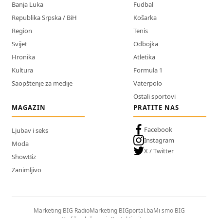
Banja Luka
Fudbal
Republika Srpska / BiH
Košarka
Region
Tenis
Svijet
Odbojka
Hronika
Atletika
Kultura
Formula 1
Saopštenje za medije
Vaterpolo
Ostali sportovi
MAGAZIN
PRATITE NAS
Facebook
Ljubav i seks
Instagram
Moda
X / Twitter
ShowBiz
Zanimljivo
Marketing BIG Radio
Marketing BIGportal.ba
Mi smo BIG