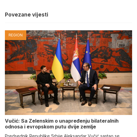
Povezane vijesti
REGION
Vučić: Sa Zelenskim o unapređenju bilateralnih
odnosa i evropskom putu dvije zemlje
Predsednik Republike Srbije Aleksandar Vučić sastao se