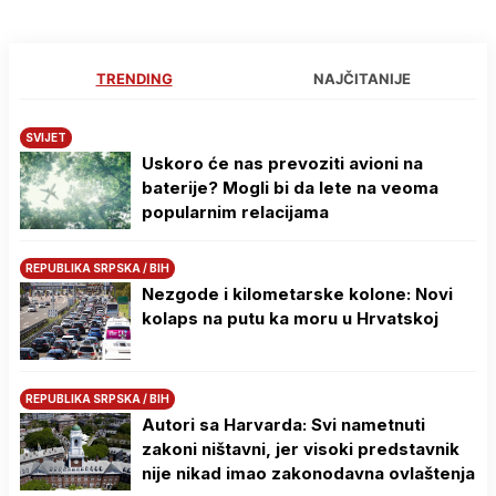
TRENDING
NAJČITANIJE
SVIJET
Uskoro će nas prevoziti avioni na
baterije? Mogli bi da lete na veoma
popularnim relacijama
REPUBLIKA SRPSKA / BIH
Nezgode i kilometarske kolone: Novi
kolaps na putu ka moru u Hrvatskoj
REPUBLIKA SRPSKA / BIH
Autori sa Harvarda: Svi nametnuti
zakoni ništavni, jer visoki predstavnik
nije nikad imao zakonodavna ovlaštenja