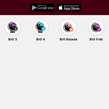
Skip
to
content
BiG 3
BiG 4
BiG Balade
BiG Folk