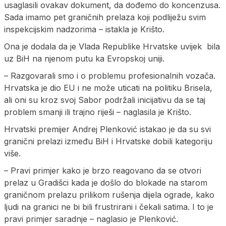
usaglasili ovakav dokument, da dođemo do koncenzusa.
Sada imamo pet graničnih prelaza koji podliježu svim
inspekcijskim nadzorima – istakla je Krišto.
Ona je dodala da je Vlada Republike Hrvatske uvijek bila
uz BiH na njenom putu ka Evropskoj uniji.
– Razgovarali smo i o problemu profesionalnih vozača.
Hrvatska je dio EU i ne može uticati na politiku Brisela,
ali oni su kroz svoj Sabor podržali inicijativu da se taj
problem smanji ili trajno riješi – naglasila je Krišto.
Hrvatski premijer Andrej Plenković istakao je da su svi
granični prelazi između BiH i Hrvatske dobili kategoriju
više.
– Pravi primjer kako je brzo reagovano da se otvori
prelaz u Gradišci kada je došlo do blokade na starom
graničnom prelazu prilikom rušenja dijela ograde, kako
ljudi na granici ne bi bili frustrirani i čekali satima. I to je
pravi primjer saradnje – naglasio je Plenković.