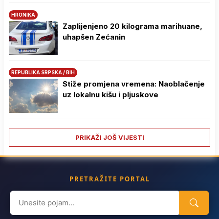
HRONIKA
Zaplijenjeno 20 kilograma marihuane,
uhapšen Zećanin
REPUBLIKA SRPSKA / BIH
Stiže promjena vremena: Naoblačenje
uz lokalnu kišu i pljuskove
PRIKAŽI JOŠ VIJESTI
PRETRAŽITE PORTAL
Search
for: