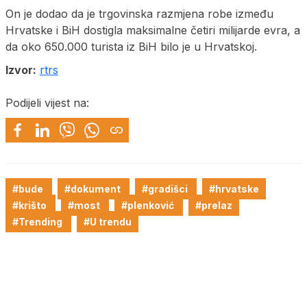
On je dodao da je trgovinska razmjena robe između
Hrvatske i BiH dostigla maksimalne četiri milijarde evra, a
da oko 650.000 turista iz BiH bilo je u Hrvatskoj.
Izvor:
rtrs
Podijeli vijest na:
#bude
#dokument
#gradišci
#hrvatske
#krišto
#most
#plenković
#prelaz
#Trending
#U trendu