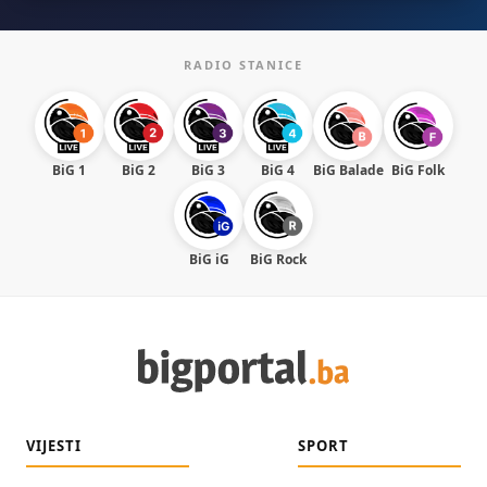
RADIO STANICE
BiG 1
BiG 2
BiG 3
BiG 4
BiG Balade
BiG Folk
BiG iG
BiG Rock
VIJESTI
SPORT