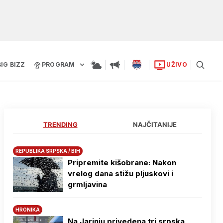
BIG BIZZ
PROGRAM
UŽIVO
TRENDING
NAJČITANIJE
REPUBLIKA SRPSKA / BIH
Pripremite kišobrane: Nakon
vrelog dana stižu pljuskovi i
grmljavina
HRONIKA
Na Јarinju privedena tri srpska