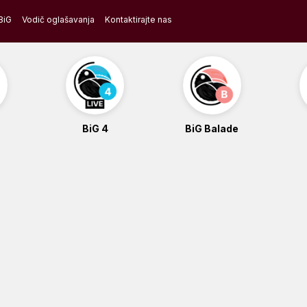
BiG
Vodič oglašavanja
Kontaktirajte nas
BiG 4
BiG Balade