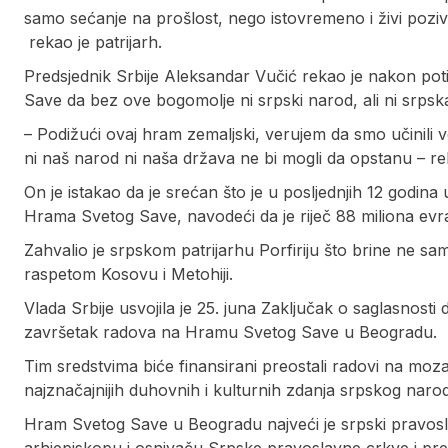
samo sećanje na prošlost, nego istovremeno i živi poziv
rekao je patrijarh.
Predsjednik Srbije Aleksandar Vučić rekao je nakon po
Save da bez ove bogomolje ni srpski narod, ali ni srpsk
– Podižući ovaj hram zemaljski, verujem da smo učinili v
ni naš narod ni naša država ne bi mogli da opstanu – re
On je istakao da je srećan što je u posljednjih 12 godina 
Hrama Svetog Save, navodeći da je riječ 88 miliona evra
Zahvalio je srpskom patrijarhu Porfiriju što brine ne s
raspetom Kosovu i Metohiji.
Vlada Srbije usvojila je 25. juna Zaključak o saglasnost
završetak radova na Hramu Svetog Save u Beogradu.
Tim sredstvima biće finansirani preostali radovi na moz
najznačajnijih duhovnih i kulturnih zdanja srpskog naro
Hram Svetog Save u Beogradu najveći je srpski pravo
arhiepiskopu i osnivaču Srpske pravoslavne crkve i pred