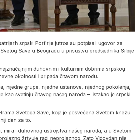
rijarh srpski Porfirije jutros su potpisali ugovor za
Svetog Save u Beogradu u prisustvu predsjednika Srbije
 i najznačajnijim duhovnim i kulturnim dobrima srpskog
dnevne okolnosti i pripada čitavom narodu.
ca, nijedne grupe, nijedne ustanove, nijednog pokolenja,
e kao svetinju čitavog našeg naroda – istakao je srpski
ti Hrama Svetoga Save, koja je posvećena Svetom knezu
niji dan za to.
, mira i duhovnog ustrojstva našeg naroda, a u Svetom
rolazno žrtvuje radi neprolaznog. Zato Vidovdan nije