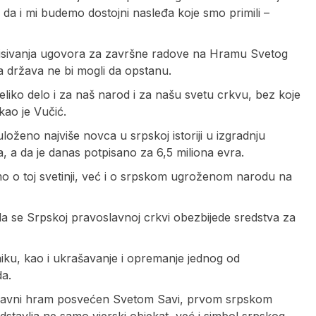
 da i mi budemo dostojni nasleđa koje smo primili –
tisivanja ugovora za završne radove na Hramu Svetog
a država ne bi mogli da opstanu.
eliko delo i za naš narod i za našu svetu crkvu, bez koje
kao je Vučić.
uloženo najviše novca u srpskoj istoriji u izgradnju
, a da je danas potpisano za 6,5 miliona evra.
amo o toj svetinji, već i o srpskom ugroženom narodu na
i da se Srpskoj pravoslavnoj crkvi obezbijede sredstva za
aiku, kao i ukrašavanje i opremanje jednog od
da.
slavni hram posvećen Svetom Savi, prvom srpskom
stavlja ne samo vjerski objekat, već i simbol srpskog