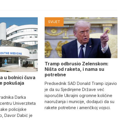
SVIJET
Tramp odbrusio Zelenskom:
Ništa od raketa, i nama su
potrebne
a u bolnici čuva
se pokušaja
Predsednik SAD Donald Tramp izjavio
je da su Sjedinjene Države već
isporučile Ukrajini ogromne količine
radnika Darka
naoružanja i municije, dodajući da su
 centru Univerziteta
rakete potrebne i američkoj vojsci.
jake policijske
, Davor Dabić je