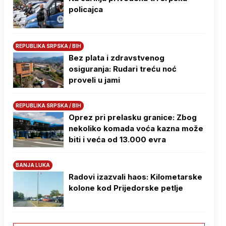
policajca
REPUBLIKA SRPSKA / BIH
Bez plata i zdravstvenog
osiguranja: Rudari treću noć
proveli u jami
REPUBLIKA SRPSKA / BIH
Oprez pri prelasku granice: Zbog
nekoliko komada voća kazna može
biti i veća od 13.000 evra
BANJA LUKA
Radovi izazvali haos: Kilometarske
kolone kod Prijedorske petlje