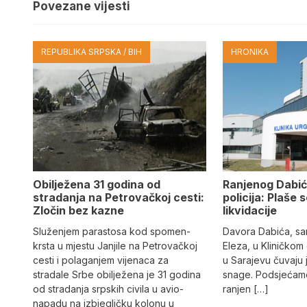
Povezane vijesti
REPUBLIKA SRPSKA / BIH
HRONIKA
Obilježena 31 godina od
Ranjenog Dabić
stradanja na Petrovačkoj cesti:
policija: Plaše 
Zločin bez kazne
likvidacije
Služenjem parastosa kod spomen-
Davora Dabića, sa
krsta u mjestu Janjile na Petrovačkoj
Eleza, u Kliničkom
cesti i polaganjem vijenaca za
u Sarajevu čuvaju 
stradale Srbe obilježena je 31 godina
snage. Podsjećamo
od stradanja srpskih civila u avio-
ranjen […]
napadu na izbjegličku kolonu u