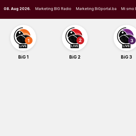
Skip
08. Aug 2026.
Marketing BIG Radio
Marketing BiGportal.ba
Mi smo 
to
content
BiG 1
BiG 2
BiG 3