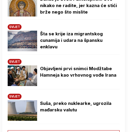
nikako ne radite, jer kazna će stići
brže nego što mislite
SVIJET
Šta se krije iza migrantskog
cunamija i udara na špansku
enklavu
SVIJET
Objavljeni prvi snimci Modžtabe
Hamneja kao vrhovnog vođe Irana
SVIJET
Suša, preko nuklearke, ugrozila
mađarsku valutu