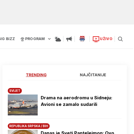
BIG BIZZ
PROGRAM
UŽIVO
TRENDING
NAJČITANIJE
SVIJET
Drama na aerodromu u Sidneju:
Avioni se zamalo sudarili
REPUBLIKA SRPSKA / BIH
Danas je Sveti Pantelejmon: Ovo