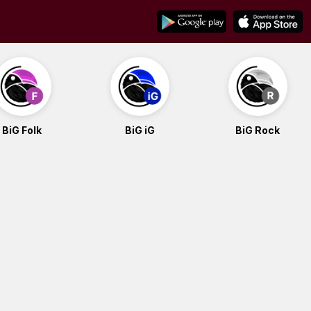
BiG Folk
BiG iG
BiG Rock