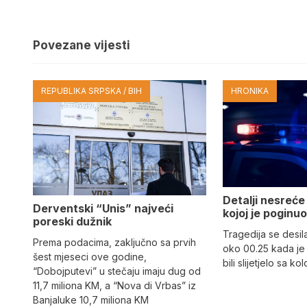
Povezane vijesti
REPUBLIKA SRPSKA / BIH
HRONIKA
Detalji nesreće
Derventski “Unis” najveći
kojoj je poginu
poreski dužnik
Tragedija se desil
Prema podacima, zaključno sa prvih
oko 00.25 kada je
šest mjeseci ove godine,
bili slijetjelo sa k
“Dobojputevi” u stečaju imaju dug od
11,7 miliona KM, a “Nova di Vrbas” iz
Banjaluke 10,7 miliona KM