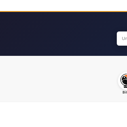
Sear
for:
Bi