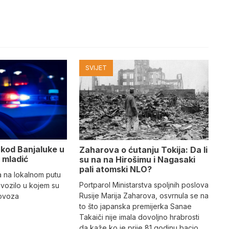
SVIJET
 kod Banjaluke u
Zaharova o ćutanju Tokija: Da li
o mladić
su na na Hirošimu i Nagasaki
pali atomski NLO?
a na lokalnom putu
Portparol Ministarstva spoljnih poslova
 vozilo u kojem su
Rusije Marija Zaharova, osvrnula se na
olovoza
to što japanska premijerka Sanae
Takaiči nije imala dovoljno hrabrosti
da kaže ko je prije 81 godinu bacio