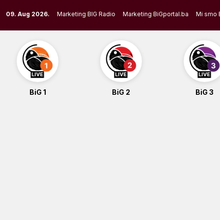
Skip
09. Aug 2026.
Marketing BIG Radio
Marketing BiGportal.ba
Mi smo 
to
content
BiG 1
BiG 2
BiG 3