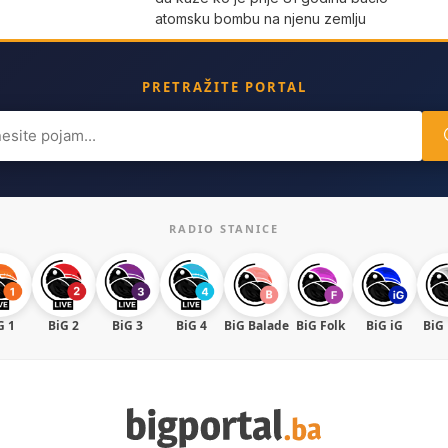
atomsku bombu na njenu zemlju
PRETRAŽITE PORTAL
ch
RADIO STANICE
G 1
BiG 2
BiG 3
BiG 4
BiG Balade
BiG Folk
BiG iG
BiG