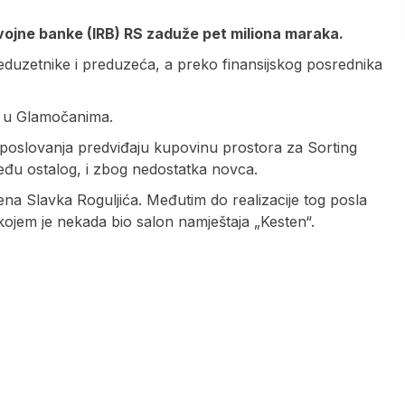
zvojne banke (IRB) RS zaduže pet miliona maraka.
preduzetnike i preduzeća, a preko finansijskog posrednika
ta u Glamočanima.
poslovanja predviđaju kupovinu prostora za Sorting
zmeđu ostalog, i zbog nedostatka novca.
na Slavka Roguljića. Međutim do realizacije tog posla
 kojem je nekada bio salon namještaja „Kesten“.