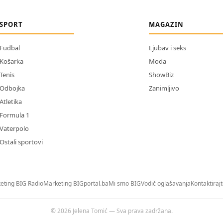
SPORT
MAGAZIN
Fudbal
Ljubav i seks
Košarka
Moda
Tenis
ShowBiz
Odbojka
Zanimljivo
Atletika
Formula 1
Vaterpolo
Ostali sportovi
eting BIG Radio
Marketing BIGportal.ba
Mi smo BIG
Vodič oglašavanja
Kontaktiraj
© 2026 Jelena Tomić — Sva prava zadržana.