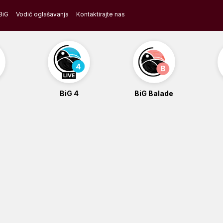
BiG
Vodič oglašavanja
Kontaktirajte nas
BiG 4
BiG Balade