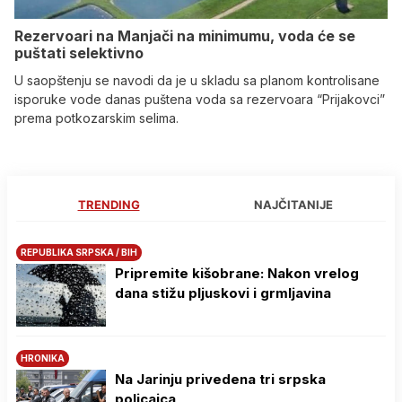
Rezervoari na Manjači na minimumu, voda će se
puštati selektivno
U saopštenju se navodi da je u skladu sa planom kontrolisane
isporuke vode danas puštena voda sa rezervoara “Prijakovci”
prema potkozarskim selima.
TRENDING
NAJČITANIJE
REPUBLIKA SRPSKA / BIH
Pripremite kišobrane: Nakon vrelog
dana stižu pljuskovi i grmljavina
HRONIKA
Na Јarinju privedena tri srpska
policajca