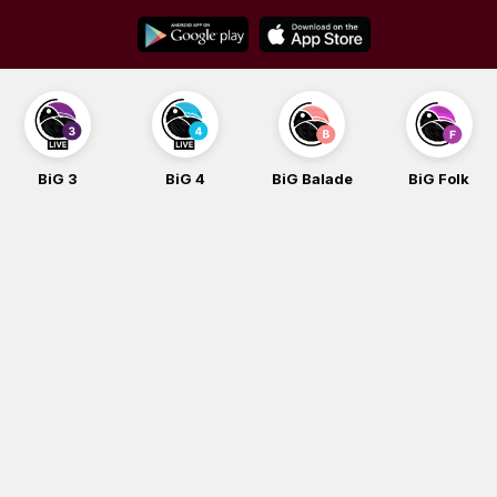
Skip
to
content
BiG 3
BiG 4
BiG Balade
BiG Folk