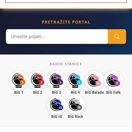
PRETRAŽITE PORTAL
Search
for:
RADIO STANICE
BiG 1
BiG 2
BiG 3
BiG 4
BiG Balade
BiG Folk
BiG iG
BiG Rock