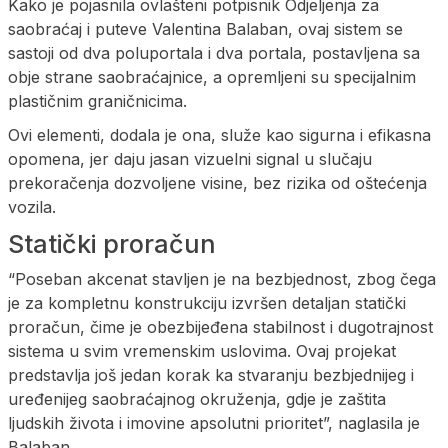
Kako je pojasnila ovlašteni potpisnik Odjeljenja za
saobraćaj i puteve Valentina Balaban, ovaj sistem se
sastoji od dva poluportala i dva portala, postavljena sa
obje strane saobraćajnice, a opremljeni su specijalnim
plastičnim graničnicima.
Ovi elementi, dodala je ona, služe kao sigurna i efikasna
opomena, jer daju jasan vizuelni signal u slučaju
prekoračenja dozvoljene visine, bez rizika od oštećenja
vozila.
Statički proračun
“Poseban akcenat stavljen je na bezbjednost, zbog čega
je za kompletnu konstrukciju izvršen detaljan statički
proračun, čime je obezbijeđena stabilnost i dugotrajnost
sistema u svim vremenskim uslovima. Ovaj projekat
predstavlja još jedan korak ka stvaranju bezbjednijeg i
uređenijeg saobraćajnog okruženja, gdje je zaštita
ljudskih života i imovine apsolutni prioritet”, naglasila je
Balaban.