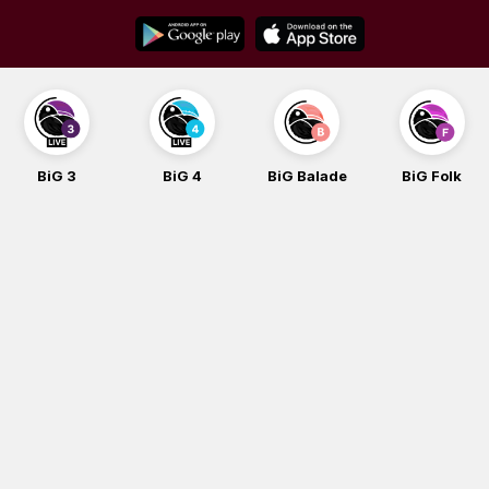
Skip
to
content
BiG 3
BiG 4
BiG Balade
BiG Folk