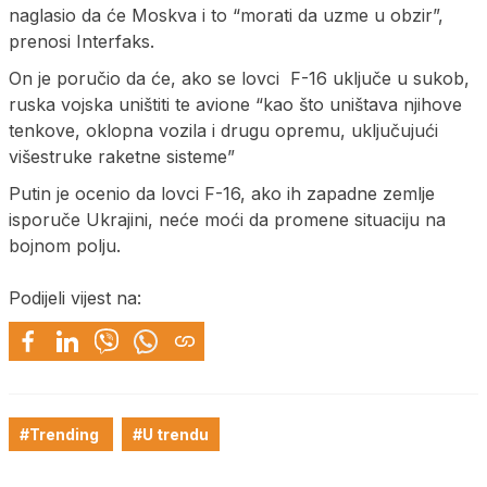
naglasio da će Moskva i to “morati da uzme u obzir”,
prenosi Interfaks.
On je poručio da će, ako se lovci F-16 uključe u sukob,
ruska vojska uništiti te avione “kao što uništava njihove
tenkove, oklopna vozila i drugu opremu, uključujući
višestruke raketne sisteme”
Putin je ocenio da lovci F-16, ako ih zapadne zemlje
isporuče Ukrajini, neće moći da promene situaciju na
bojnom polju.
Podijeli vijest na:
#Trending
#U trendu