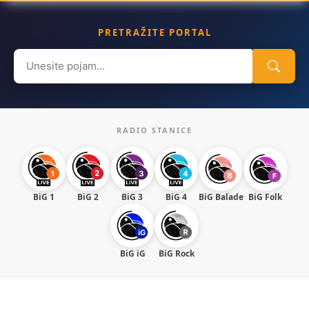
PRETRAŽITE PORTAL
Search
for:
RADIO STANICE
BiG 1
BiG 2
BiG 3
BiG 4
BiG Balade
BiG Folk
BiG iG
BiG Rock