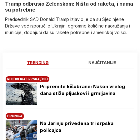
Tramp odbrusio Zelenskom: Ništa od raketa, i nama
su potrebne
Predsednik SAD Donald Tramp izjavio je da su Sjedinjene
Države već isporučile Ukrajini ogromne količine naoružanja i
municije, dodajući da su rakete potrebne i američkoj vojsci.
TRENDING
NAJČITANIJE
REPUBLIKA SRPSKA / BIH
Pripremite kišobrane: Nakon vrelog
dana stižu pljuskovi i grmljavina
HRONIKA
Na Јarinju privedena tri srpska
policajca