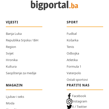
VIJESTI
SPORT
Banja Luka
Fudbal
Republika Srpska / BiH
Košarka
Region
Tenis
Svijet
Odbojka
Hronika
Atletika
Kultura
Formula 1
Saopštenje za medije
Vaterpolo
Ostali sportovi
MAGAZIN
PRATITE NAS
Facebook
Ljubav i seks
Instagram
Moda
X / Twitter