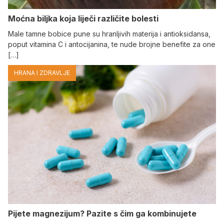
Moćna biljka koja liječi različite bolesti
Male tamne bobice pune su hranljivih materija i antioksidansa,
poput vitamina C i antocijanina, te nude brojne benefite za one
[…]
HRANA I ZDRAVLJE
Pijete magnezijum? Pazite s čim ga kombinujete