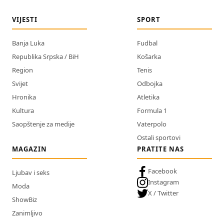
VIJESTI
SPORT
Banja Luka
Fudbal
Republika Srpska / BiH
Košarka
Region
Tenis
Svijet
Odbojka
Hronika
Atletika
Kultura
Formula 1
Saopštenje za medije
Vaterpolo
Ostali sportovi
MAGAZIN
PRATITE NAS
Facebook
Ljubav i seks
Instagram
Moda
X / Twitter
ShowBiz
Zanimljivo