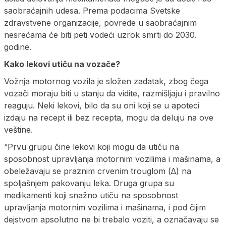
saobraćajnih udesa. Prema podacima Svetske
zdravstvene organizacije, povrede u saobraćajnim
nesrećama će biti peti vodeći uzrok smrti do 2030.
godine.
Kako lekovi utiču na vozače?
Vožnja motornog vozila je složen zadatak, zbog čega
vozači moraju biti u stanju da vidite, razmišljaju i pravilno
reaguju. Neki lekovi, bilo da su oni koji se u apoteci
izdaju na recept ili bez recepta, mogu da deluju na ove
veštine.
“Prvu grupu čine lekovi koji mogu da utiču na
sposobnost upravljanja motornim vozilima i mašinama, a
obeležavaju se praznim crvenim trouglom (∆) na
spoljašnjem pakovanju leka. Druga grupa su
medikamenti koji snažno utiču na sposobnost
upravljanja motornim vozilima i mašinama, i pod čijim
dejstvom apsolutno ne bi trebalo voziti, a označavaju se