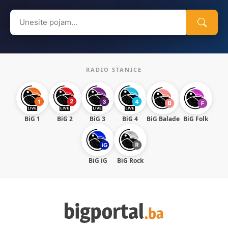
Search
for:
RADIO STANICE
BiG 1
BiG 2
BiG 3
BiG 4
BiG Balade
BiG Folk
BiG iG
BiG Rock