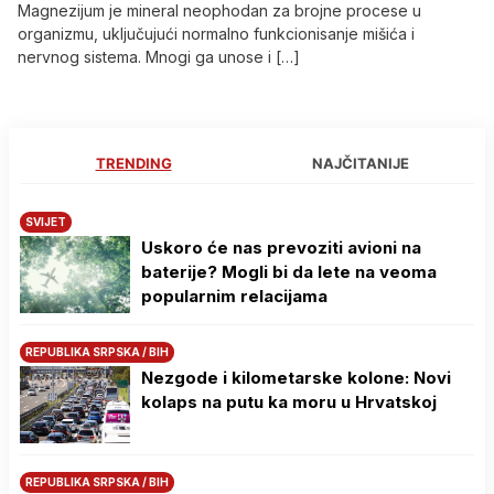
Magnezijum je mineral neophodan za brojne procese u
organizmu, uključujući normalno funkcionisanje mišića i
nervnog sistema. Mnogi ga unose i […]
TRENDING
NAJČITANIJE
SVIJET
Uskoro će nas prevoziti avioni na
baterije? Mogli bi da lete na veoma
popularnim relacijama
REPUBLIKA SRPSKA / BIH
Nezgode i kilometarske kolone: Novi
kolaps na putu ka moru u Hrvatskoj
REPUBLIKA SRPSKA / BIH