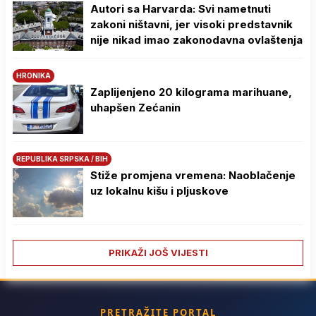
Autori sa Harvarda: Svi nametnuti
zakoni ništavni, jer visoki predstavnik
nije nikad imao zakonodavna ovlaštenja
HRONIKA
Zaplijenjeno 20 kilograma marihuane,
uhapšen Zećanin
REPUBLIKA SRPSKA / BIH
Stiže promjena vremena: Naoblačenje
uz lokalnu kišu i pljuskove
PRIKAŽI JOŠ VIJESTI
PRETRAŽITE PORTAL