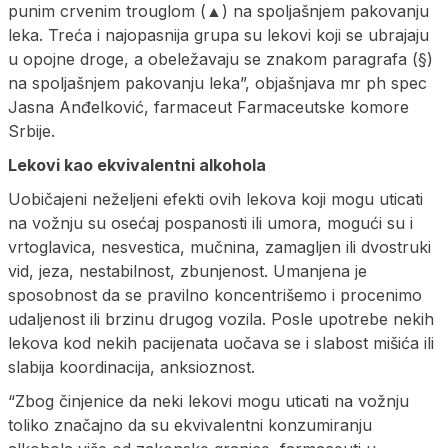
punim crvenim trouglom (▲) na spoljašnjem pakovanju
leka. Treća i najopasnija grupa su lekovi koji se ubrajaju
u opojne droge, a obeležavaju se znakom paragrafa (§)
na spoljašnjem pakovanju leka”, objašnjava mr ph spec
Jasna Anđelković, farmaceut Farmaceutske komore
Srbije.
Lekovi kao ekvivalentni alkohola
Uobičajeni neželjeni efekti ovih lekova koji mogu uticati
na vožnju su osećaj pospanosti ili umora, mogući su i
vrtoglavica, nesvestica, mučnina, zamagljen ili dvostruki
vid, jeza, nestabilnost, zbunjenost. Umanjena je
sposobnost da se pravilno koncentrišemo i procenimo
udaljenost ili brzinu drugog vozila. Posle upotrebe nekih
lekova kod nekih pacijenata uočava se i slabost mišića ili
slabija koordinacija, anksioznost.
“Zbog činjenice da neki lekovi mogu uticati na vožnju
toliko značajno da su ekvivalentni konzumiranju