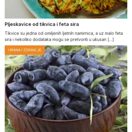
Pljeskavice od tikvica i feta sira
Tikvice su jedna od omiljenih ljetnih namirnica, a uz malo feta
sira i nekoliko dodataka mogu se pretvoriti u ukusan […]
HRANA I ZDRAVLJE