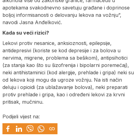
alkohola više od zakonske granice, farmaceuti u
apotekama svakodnevno savetuju građane i doprinose
boljoj informisanosti o delovanju lekova na vožnju”,
navodi Jasna Anđelković.
Kada su veći rizici?
Lekovi protiv nesanice, anksioznosti, epilepsije,
antidepresivi (koriste se kod depresije i za bolova u
nervima, migrene, problema sa bešikom), antipsihotici
(za stanja kao što su šizofrenija i bipolarni poremećaj),
neki antihistaminici (kod alergije, prehlade i gripa) neki su
od lekova koji mogu da ugroze vožnju. Na isti način
deluju i opioidi (za ublažavanje bolova), neki preparati
protiv prehlade i gripa, kao i određeni lekovi za krvni
pritisak, mučninu.
Podijeli vijest na: