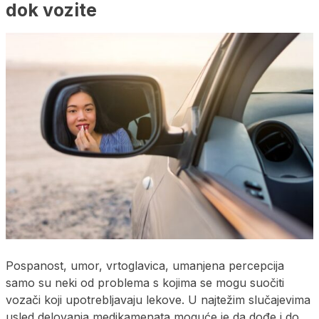
dok vozite
Pospanost, umor, vrtoglavica, umanjena percepcija
samo su neki od problema s kojima se mogu suočiti
vozači koji upotrebljavaju lekove. U najtežim slučajevima
usled delovanja medikamenata moguće je da dođe i do