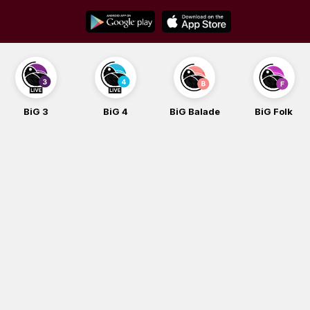
Skip
to
content
BiG 3
BiG 4
BiG Balade
BiG Folk