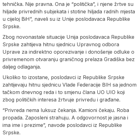
tehnička. Nije pravna. Ona je “politička”, i njene žrtve su
hiljade privrednih subjekata i stotine hiljada radnih mjesta
u cijeloj BiH”, naveli su iz Unije poslodavaca Republike
Srpske.
Zbog novonastale situacije Unija poslodavaca Republike
Srpske zahtijeva hitnu sjednicu Upravnog odbora
Uprave za indirektno oporezivanje i donošenje odluke o
privremenom otvaranju graničnog prelaza Gradiška bez
daljeg odlaganja.
Ukoliko to izostane, poslodavci iz Republike Srpske
zahtijevaju hitnu sjednicu Vlade Federacije BIH sa jednom
tačkom dnevnog reda i to smjenu člana UO UIO koji
zbog političkih interesa žrtvuje privredu i građane.
“Privreda nema luksuz čekanja. Kamioni čekaju. Roba
propada. Zaposleni strahuju. A odgovornost je jasna i
ima ime i prezime”, navode poslodavci iz Republike
Srpske.