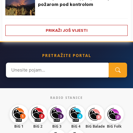
požarom pod kontrolom
PRIKAŽI JOŠ VIJESTI
PRETRAŽITE PORTAL
Search
for:
RADIO STANICE
BiG 1
BiG 2
BiG 3
BiG 4
BiG Balade
BiG Folk