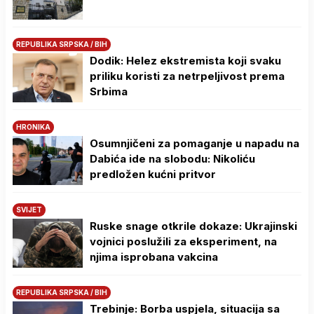
REPUBLIKA SRPSKA / BIH
Dodik: Helez ekstremista koji svaku
priliku koristi za netrpeljivost prema
Srbima
HRONIKA
Osumnjičeni za pomaganje u napadu na
Dabića ide na slobodu: Nikoliću
predložen kućni pritvor
SVIJET
Ruske snage otkrile dokaze: Ukrajinski
vojnici poslužili za eksperiment, na
njima isprobana vakcina
REPUBLIKA SRPSKA / BIH
Trebinje: Borba uspjela, situacija sa