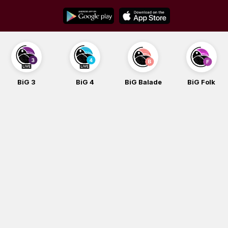
Skip
to
content
BiG 3
BiG 4
BiG Balade
BiG Folk