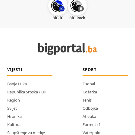
BiG iG
BiG Rock
VIJESTI
SPORT
Banja Luka
Fudbal
Republika Srpska / BiH
Košarka
Region
Tenis
Svijet
Odbojka
Hronika
Atletika
Kultura
Formula 1
Saopštenje za medije
Vaterpolo