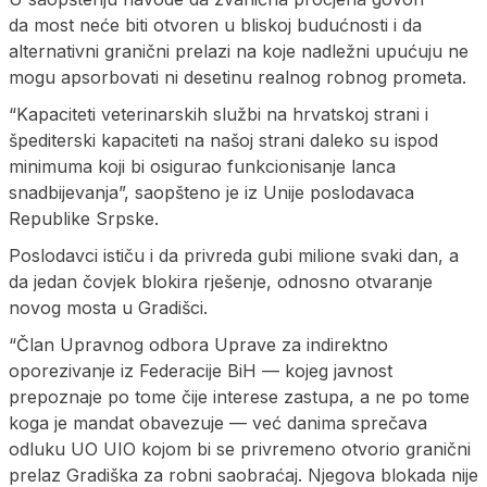
da most neće biti otvoren u bliskoj budućnosti i da
alternativni granični prelazi na koje nadležni upućuju ne
mogu apsorbovati ni desetinu realnog robnog prometa.
“Kapaciteti veterinarskih službi na hrvatskoj strani i
špediterski kapaciteti na našoj strani daleko su ispod
minimuma koji bi osigurao funkcionisanje lanca
snadbijevanja”, saopšteno je iz Unije poslodavaca
Republike Srpske.
Poslodavci ističu i da privreda gubi milione svaki dan, a
da jedan čovjek blokira rješenje, odnosno otvaranje
novog mosta u Gradišci.
“Član Upravnog odbora Uprave za indirektno
oporezivanje iz Federacije BiH — kojeg javnost
prepoznaje po tome čije interese zastupa, a ne po tome
koga je mandat obavezuje — već danima sprečava
odluku UO UIO kojom bi se privremeno otvorio granični
prelaz Gradiška za robni saobraćaj. Njegova blokada nije