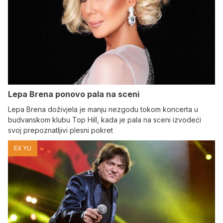
Lepa Brena ponovo pala na sceni
Lepa Brena doživjela je manju nezgodu tokom koncerta u
budvanskom klubu Top Hill, kada je pala na sceni izvodeći
svoj prepoznatljivi plesni pokret
EX YU