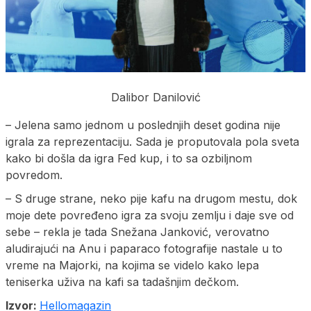
Dalibor Danilović
– Jelena samo jednom u poslednjih deset godina nije
igrala za reprezentaciju. Sada je proputovala pola sveta
kako bi došla da igra Fed kup, i to sa ozbiljnom
povredom.
– S druge strane, neko pije kafu na drugom mestu, dok
moje dete povređeno igra za svoju zemlju i daje sve od
sebe – rekla je tada Snežana Janković, verovatno
aludirajući na Anu i paparaco fotografije nastale u to
vreme na Majorki, na kojima se videlo kako lepa
teniserka uživa na kafi sa tadašnjim dečkom.
Izvor:
Hellomagazin