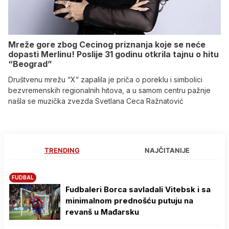
Mreže gore zbog Cecinog priznanja koje se neće
dopasti Merlinu! Poslije 31 godinu otkrila tajnu o hitu
“Beograd”
Društvenu mrežu “X” zapalila je priča o poreklu i simbolici
bezvremenskih regionalnih hitova, a u samom centru pažnje
našla se muzička zvezda Svetlana Ceca Ražnatović
TRENDING
NAJČITANIJE
FUDBAL
Fudbaleri Borca savladali Vitebsk i sa
minimalnom prednošću putuju na
revanš u Mađarsku