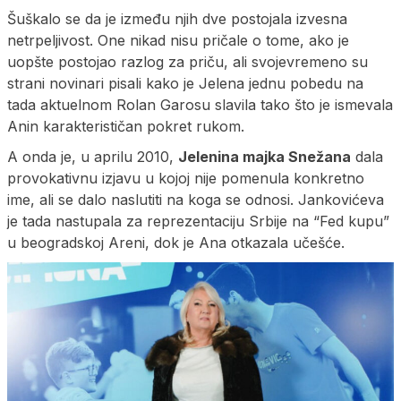
Šuškalo se da je između njih dve postojala izvesna
netrpeljivost. One nikad nisu pričale o tome, ako je
uopšte postojao razlog za priču, ali svojevremeno su
strani novinari pisali kako je Jelena jednu pobedu na
tada aktuelnom Rolan Garosu slavila tako što je ismevala
Anin karakterističan pokret rukom.
A onda je, u aprilu 2010,
Jelenina majka Snežana
dala
provokativnu izjavu u kojoj nije pomenula konkretno
ime, ali se dalo naslutiti na koga se odnosi. Jankovićeva
je tada nastupala za reprezentaciju Srbije na “Fed kupu”
u beogradskoj Areni, dok je Ana otkazala učešće.