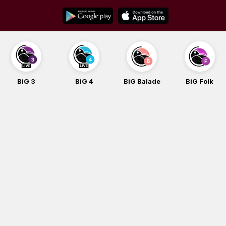
Skip
to
content
BiG 4
BiG Balade
BiG Folk
BiG iG