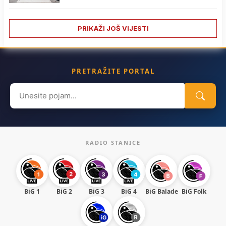
PRIKAŽI JOŠ VIJESTI
PRETRAŽITE PORTAL
Search
for:
RADIO STANICE
BiG 1
BiG 2
BiG 3
BiG 4
BiG Balade
BiG Folk