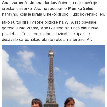
Ana Ivanović
i
Jelena Janković
dve su najuspešnije
srpske teniserke. Ako ne računamo
Moniku Seleš
,
naravno, koja je igrala u nekoj drugoj, jugoslovenskoj eri.
Iako su turnire i visoke pozicije na WTA listi osvajale
gotovo u isto vreme, Ana i Jelena nisu baš bile bliske
prijateljice. To je i normalno, složićete se, ipak se
dešavalo da ponekad ukrste rekete na terenu. Ali…