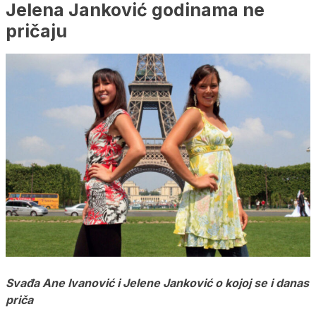
Jelena Janković godinama ne
pričaju
Svađa Ane Ivanović i Jelene Janković o kojoj se i danas
priča