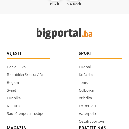
BiG iG
BiG Rock
VIJESTI
SPORT
Banja Luka
Fudbal
Republika Srpska / BiH
Košarka
Region
Tenis
Svijet
Odbojka
Hronika
Atletika
Kultura
Formula 1
Saopštenje za medije
Vaterpolo
Ostali sportovi
MAGAZIN
PRATITE NAS