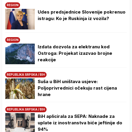
REGION
Udes predsjednice Slovenije pokrenuo
istragu: Ko je Ruskinja iz vozila?
REGION
Izdata dozvola za elektranu kod
Ostroga: Projekat izazvao brojne
reakcije
REPUBLIKA SRPSKA / BIH
Suša u BiH uništava usjeve:
Poljoprivrednici očekuju rast cijena
hrane
REPUBLIKA SRPSKA / BIH
BiH aplicirala za SEPA: Naknade za
uplate iz inostranstva biće jeftinije do
94%