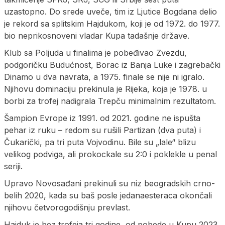
uzastopno. Do srede uveče, tim iz Ljutice Bogdana delio
je rekord sa splitskim Hajdukom, koji je od 1972. do 1977.
bio neprikosnoveni vladar Kupa tadašnje države.
Klub sa Poljuda u finalima je pobeđivao Zvezdu,
podgoričku Budućnost, Borac iz Banja Luke i zagrebački
Dinamo u dva navrata, a 1975. finale se nije ni igralo.
Njihovu dominaciju prekinula je Rijeka, koja je 1978. u
borbi za trofej nadigrala Trepču minimalnim rezultatom.
Šampion Evrope iz 1991. od 2021. godine ne ispušta
pehar iz ruku – redom su rušili Partizan (dva puta) i
Čukarički, pa tri puta Vojvodinu. Bile su „lale“ blizu
velikog podviga, ali prokockale su 2:0 i poklekle u penal
seriji.
Upravo Novosađani prekinuli su niz beogradskih crno-
belih 2020, kada su baš posle jedanaesteraca okončali
njihovu četvorogodišnju prevlast.
Hajduk je bez trofeja tri godine, od pobede u Kupu 2023.