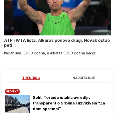
ATP i WTA lista: Alkaras ponovo drugi, Novak ostao
peti
Italijan ima 13.450 poena, a Alkaras 5.290 poena manje
TRENDING
NAJČITANIJE
HRONIKA
Split: Torcida istakla uvredljiv
transparent o Srbima i uzvikivala “Za
dom spremni”