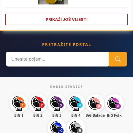
PRIKAŽI JOŠ VIJESTI
PRETRAŽITE PORTAL
Search
for:
RADIO STANICE
BiG 1
BiG 2
BiG 3
BiG 4
BiG Balade
BiG Folk