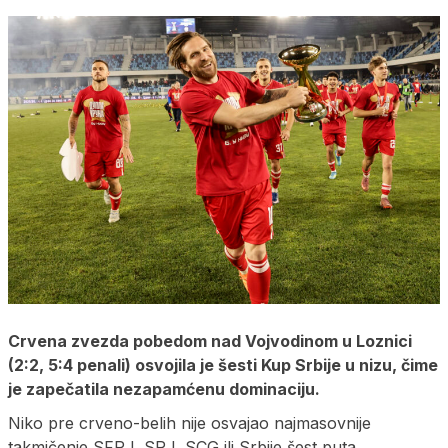
Crvena zvezda pobedom nad Vojvodinom u Loznici
(2:2, 5:4 penali) osvojila je šesti Kup Srbije u nizu, čime
je zapečatila nezapamćenu dominaciju.
Niko pre crveno-belih nije osvajao najmasovnije
takmičenje SFRJ, SRJ, SCG ili Srbije šest puta