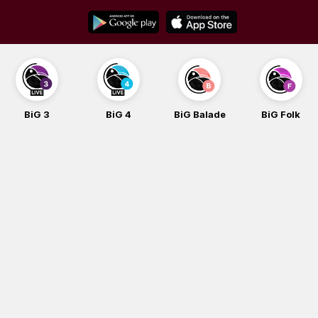
Skip
to
content
BiG 3
BiG 4
BiG Balade
BiG Folk