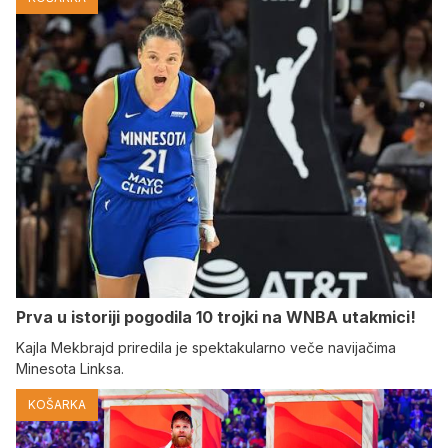
Prva u istoriji pogodila 10 trojki na WNBA utakmici!
Kajla Mekbrajd priredila je spektakularno veče navijačima
Minesota Linksa.
KOŠARKA