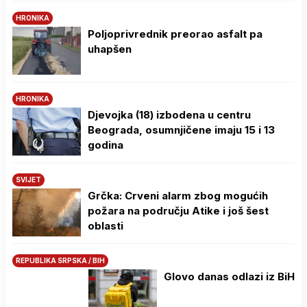
HRONIKA
Poljoprivrednik preorao asfalt pa
uhapšen
HRONIKA
Djevojka (18) izbodena u centru
Beograda, osumnjičene imaju 15 i 13
godina
SVIJET
Grčka: Crveni alarm zbog mogućih
požara na području Atike i još šest
oblasti
REPUBLIKA SRPSKA / BIH
Glovo danas odlazi iz BiH