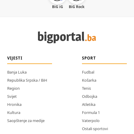
BiG iG
BiG Rock
VIJESTI
SPORT
Banja Luka
Fudbal
Republika Srpska / BiH
Košarka
Region
Tenis
Svijet
Odbojka
Hronika
Atletika
Kultura
Formula 1
Saopštenje za medije
Vaterpolo
Ostali sportovi