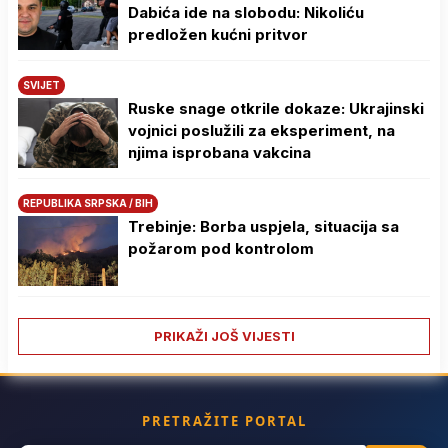
Dabića ide na slobodu: Nikoliću
predložen kućni pritvor
SVIJET
Ruske snage otkrile dokaze: Ukrajinski
vojnici poslužili za eksperiment, na
njima isprobana vakcina
REPUBLIKA SRPSKA / BIH
Trebinje: Borba uspjela, situacija sa
požarom pod kontrolom
PRIKAŽI JOŠ VIJESTI
PRETRAŽITE PORTAL