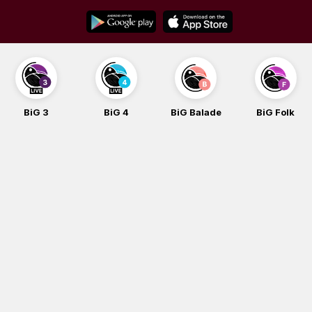
Skip
to
content
BiG 3
BiG 4
BiG Balade
BiG Folk