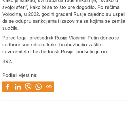
Kako je istakao, svi treba da rade efikasnije, “svako u
svojoj sferi”, kako bi se to što pre dogodilo. Po rečima
Volodina, u 2022. godini građani Rusije zajedno su uspeli
da se odupru sankcijama i izazovima sa kojima se zemlja
suočila.
Pored toga, predsednik Rusije Vladimir Putin doneo je
sudbonosne odluke kako bi obezbedio zaštitu
suvereniteta i bezbednosti Rusije, podsetio je on.
B92.
Podijeli vijest na: