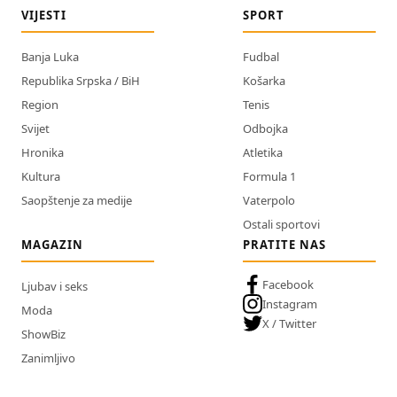
VIJESTI
SPORT
Banja Luka
Fudbal
Republika Srpska / BiH
Košarka
Region
Tenis
Svijet
Odbojka
Hronika
Atletika
Kultura
Formula 1
Saopštenje za medije
Vaterpolo
Ostali sportovi
MAGAZIN
PRATITE NAS
Facebook
Ljubav i seks
Instagram
Moda
X / Twitter
ShowBiz
Zanimljivo