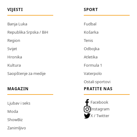
VIJESTI
SPORT
Banja Luka
Fudbal
Republika Srpska / BiH
Košarka
Region
Tenis
Svijet
Odbojka
Hronika
Atletika
Kultura
Formula 1
Saopštenje za medije
Vaterpolo
Ostali sportovi
MAGAZIN
PRATITE NAS
Facebook
Ljubav i seks
Instagram
Moda
X / Twitter
ShowBiz
Zanimljivo