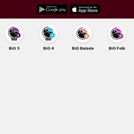
Skip
to
content
BiG 4
BiG Balade
BiG Folk
BiG iG