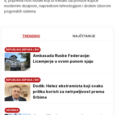
a, priprema novi model koji bi trebalo da privuče kupce
modernim dizajnom, naprednom tehnologijom i širokim izborom
pogonskih sistema
TRENDING
NAJČITANIJE
REPUBLIKA SRPSKA / BIH
Ambasada Ruske Federacije:
Licemjerje u svom punom sjaju
REPUBLIKA SRPSKA / BIH
Dodik: Helez ekstremista koji svaku
priliku koristi za netrpeljivost prema
Srbima
HRONIKA