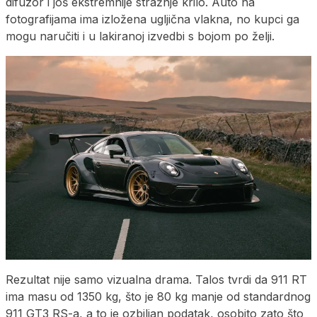
difuzor i još ekstremnije stražnje krilo. Auto na
fotografijama ima izložena ugljična vlakna, no kupci ga
mogu naručiti i u lakiranoj izvedbi s bojom po želji.
Rezultat nije samo vizualna drama. Talos tvrdi da 911 RT
ima masu od 1350 kg, što je 80 kg manje od standardnog
911 GT3 RS-a, a to je ozbiljan podatak, osobito zato što