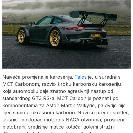
Najveća promjena je karoserija.
Talos
je, u suradnji s
MCT Carbonom, razvio široku karbonsku karoseriju
koja automobilu daje znatno agresivniji nastup od
standardnog GT3 RS-a. MCT Carbon je poznat i po
komponentama za Aston Martin Valkyrie, pa ovdje nije
riječ samo o ukrasnom karbonu. Novi su prednji splitter,
usisnici, poklopac motora s NACA otvorima, prošireni
blatobrani, središnje matice kotača, golemi stražnji