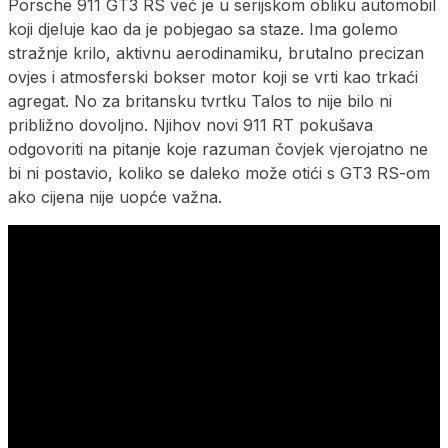
Porsche 911 GT3 RS već je u serijskom obliku automobil
koji djeluje kao da je pobjegao sa staze. Ima golemo
stražnje krilo, aktivnu aerodinamiku, brutalno precizan
ovjes i atmosferski bokser motor koji se vrti kao trkaći
agregat. No za britansku tvrtku Talos to nije bilo ni
približno dovoljno. Njihov novi 911 RT pokušava
odgovoriti na pitanje koje razuman čovjek vjerojatno ne
bi ni postavio, koliko se daleko može otići s GT3 RS-om
ako cijena nije uopće važna.