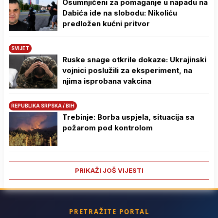
Osumnjičeni za pomaganje u napadu na
Dabića ide na slobodu: Nikoliću
predložen kućni pritvor
SVIJET
Ruske snage otkrile dokaze: Ukrajinski
vojnici poslužili za eksperiment, na
njima isprobana vakcina
REPUBLIKA SRPSKA / BIH
Trebinje: Borba uspjela, situacija sa
požarom pod kontrolom
PRIKAŽI JOŠ VIJESTI
PRETRAŽITE PORTAL