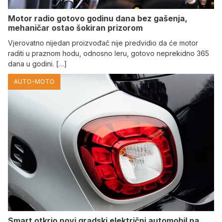
Motor radio gotovo godinu dana bez gašenja,
mehaničar ostao šokiran prizorom
Vjerovatno nijedan proizvođač nije predvidio da će motor
raditi u praznom hodu, odnosno leru, gotovo neprekidno 365
dana u godini. […]
AUTO-MOTO
Smart otkrio novi gradski električni automobil na