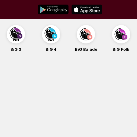
Skip
to
content
BiG 3
BiG 4
BiG Balade
BiG Folk