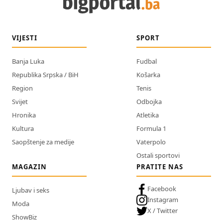
VIJESTI
SPORT
Banja Luka
Fudbal
Republika Srpska / BiH
Košarka
Region
Tenis
Svijet
Odbojka
Hronika
Atletika
Kultura
Formula 1
Saopštenje za medije
Vaterpolo
Ostali sportovi
MAGAZIN
PRATITE NAS
Facebook
Ljubav i seks
Instagram
Moda
X / Twitter
ShowBiz