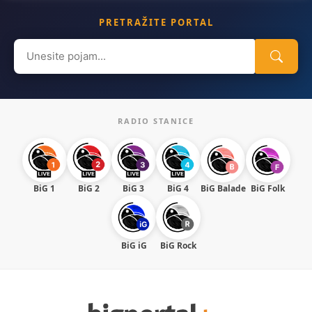
PRETRAŽITE PORTAL
Search
for:
RADIO STANICE
BiG 1
BiG 2
BiG 3
BiG 4
BiG Balade
BiG Folk
BiG iG
BiG Rock