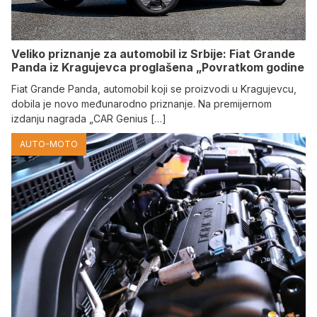
Veliko priznanje za automobil iz Srbije: Fiat Grande
Panda iz Kragujevca proglašena „Povratkom godine
Fiat Grande Panda, automobil koji se proizvodi u Kragujevcu,
dobila je novo međunarodno priznanje. Na premijernom
izdanju nagrada „CAR Genius […]
AUTO-MOTO