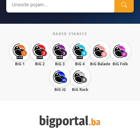
Search
for:
RADIO STANICE
BiG 1
BiG 2
BiG 3
BiG 4
BiG Balade
BiG Folk
BiG iG
BiG Rock