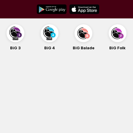
Skip
to
content
BiG 4
BiG Balade
BiG Folk
BiG iG