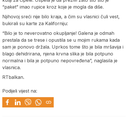
“paket” imao rupice kroz koje je mogla da diše.
Njihovoj sreći nije bilo kraja, a čim su vlasnici čuli vest,
bukirali su karte za Kaliforniju:
“Bilo je to neverovatno okupljanje! Galena je odmah
prestala da se trese i opustila se u mojim rukama kada
sam je ponovo držala. Uprkos tome što je bila mršavija i
blago dehidrirana, njena krvna slika je bila potpuno
normalna i bila je potpuno nepovređena”, naglasila je
vlasnica.
RTbalkan.
Podijeli vijest na: