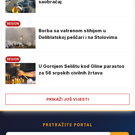
saobraćaj
REGION
Borba sa vatrenom stihijom u
Deliblatskoj peščari i na Stolovima
REGION
U Gornjem Selištu kod Gline parastos
za 56 srpskih civilnih žrtava
PRIKAŽI JOŠ VIJESTI
PRETRAŽITE PORTAL