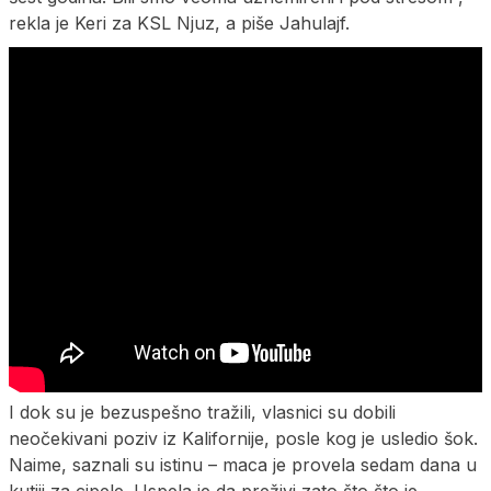
rekla je Keri za KSL Njuz, a piše Jahulajf.
I dok su je bezuspešno tražili, vlasnici su dobili
neočekivani poziv iz Kalifornije, posle kog je usledio šok.
Naime, saznali su istinu – maca je provela sedam dana u
kutiji za cipele. Uspela je da preživi zato što što je