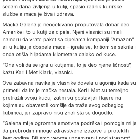
sedam dana življenja u kutiji, spasio radnik kurirske
službe a maca je živa i zdrava.
Mačka Galena je neočekivano proputovala dobar deo
Amerike i to u kutiji za cipele. Njeni vlasnici su imali
nameru da vrate paket sa cipelama kompaniji “Amazon”,
ali u kutiju je dospela maca – igrala se, krišom se sakrila i
onda otišla hiljadama kilometara daleko od kuće.
“Ona voli da se igra u kutijama, to je deo njene ličnosti”,
kažu Keri i Met Klark, vlasnici.
Ova zabavna navike je vlasnike dovela u agoniju kada su
primetili da im je mačka nestala. Keri i Met su temeljno
pretražili svoju kuću, zatim su postavljali flajere na
kojima su obavestili komšije da traže svog odbeglog
ljubimca, jer zapravo nisu znali šta se dogodilo.
“Galena mi je ogromna emotivna podrška i pomogla mi je
da prebrodim mnoge zdravstvene izazove u proteklih
šest godina. Bili smo veoma uznemireni i pod stresom”,