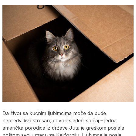
Da život sa kućnim ljubimcima može da bude
nepredvidiv i stresan, govori sledeći slučaj – jedna
američka porodica iz države Juta je greškom poslala
poštom svoju macu za Kaliforniju. Ljubimca je posle