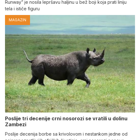
Runway” je nosila lepršavu haljinu u bež boji koja prati liniju
tela i ističe figuru
MAGAZIN
Poslije tri decenije crni nosorozi se vratili u dolinu
Zambezi
Poslije decenija borbe sa krivolovom i nestankom jedne od