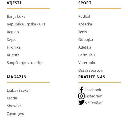
VIJESTI
SPORT
Banja Luka
Fudbal
Republika Srpska / BiH
Košarka
Region
Tenis
Svijet
Odbojka
Hronika
Atletika
Kultura
Formula 1
Saopštenje za medije
Vaterpolo
Ostali sportovi
MAGAZIN
PRATITE NAS
Facebook
Ljubav i seks
Instagram
Moda
X / Twitter
ShowBiz
Zanimljivo