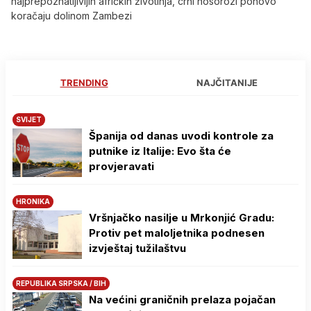
najprepoznatljivijih afričkih životinja, crni nosorozi ponovo
koračaju dolinom Zambezi
TRENDING
NAJČITANIJE
SVIJET
Španija od danas uvodi kontrole za
putnike iz Italije: Evo šta će
provjeravati
HRONIKA
Vršnjačko nasilje u Mrkonjić Gradu:
Protiv pet maloljetnika podnesen
izvještaj tužilaštvu
REPUBLIKA SRPSKA / BIH
Na većini graničnih prelaza pojačan