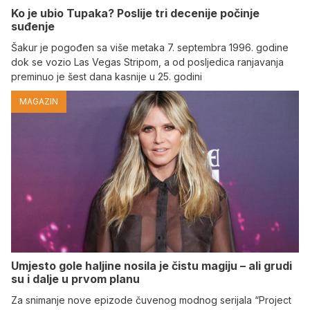
Ko je ubio Tupaka? Poslije tri decenije počinje
suđenje
Šakur je pogođen sa više metaka 7. septembra 1996. godine
dok se vozio Las Vegas Stripom, a od posljedica ranjavanja
preminuo je šest dana kasnije u 25. godini
MAGAZIN
Umjesto gole haljine nosila je čistu magiju – ali grudi
su i dalje u prvom planu
Za snimanje nove epizode čuvenog modnog serijala “Project