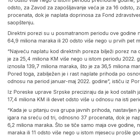
16 odsto više nego u istom periodu prethodne godine, p
odsto, za Zavod za zapošljavanje veća je za 16 odsto, za
procenata, dok je naplata doprinosa za Fond zdravstve
saopštenju.
Direktni porezi su u posmatranom periodu ove godine n
64,9 miliona maraka ili 20 odsto više nego u prvih pet 
“Najveću naplatu kod direktnih poreza bilježi porez na d
je za 25,4 miliona KM više nego u istom periodu 2022. 
iznosila 139,7 miliona maraka, što je za 36,5 miliona ma
Pored toga, zabilježen je i rast naplate prihoda po osn
odnosu na period januar-maj 2022. godine”, ističu iz P
Iz Poreske uprave Srpske preciziraju da je kod ostalih j
17,4 miliona KM ili devet odsto više u odnosu na isti per
“Kada je u pitanju ova grupa javnih prihoda, nastavljen 
igara na sreću od tri, odnosno 37 procenata, dok je n
6,2 miliona maraka. Što se tiče samo maja ove godine, na
maraka ili 11 odsto više nego u istom mjesecu prošle g