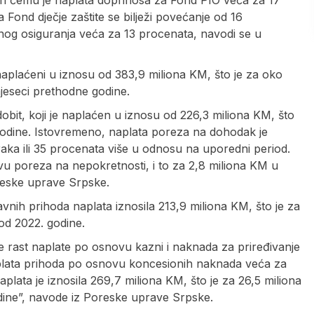
ri čemu je naplata doprinosa za Fond PIO veća za 17
 Fond dječje zaštite se bilježi povećanje od 16
nog osiguranja veća za 13 procenata, navodi se u
aplaćeni u iznosu od 383,9 miliona KM, što je za oko
mjeseci prethodne godine.
obit, koji je naplaćen u iznosu od 226,3 miliona KM, što
godine. Istovremeno, naplata poreza na dohodak je
raka ili 35 procenata više u odnosu na uporedni period.
ovu poreza na nepokretnosti, i to za 2,8 miliona KM u
oreske uprave Srpske.
avnih prihoda naplata iznosila 213,9 miliona KM, što je za
iod 2022. godine.
je rast naplate po osnovu kazni i naknada za priređivanje
aplata prihoda po osnovu koncesionih naknada veća za
plata je iznosila 269,7 miliona KM, što je za 26,5 miliona
odine”, navode iz Poreske uprave Srpske.