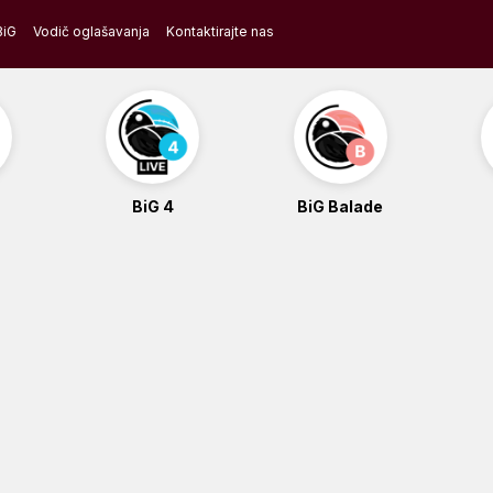
BiG
Vodič oglašavanja
Kontaktirajte nas
BiG 4
BiG Balade