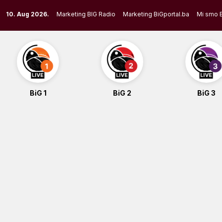
Skip
10. Aug 2026.
Marketing BIG Radio
Marketing BiGportal.ba
Mi smo 
to
content
BiG 1
BiG 2
BiG 3