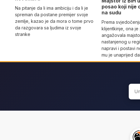
Majstor iz BiH 
posao koji nije 
Na pitanje da li ima ambiciju i da li je
na sudu
spreman da postane premijer svoje
zemlje, kazao je da mora o tome prvo
Prema svjedočenj
da razgovara sa ljudima iz svoje
klijentkinje, ona j
stranke
angažovala majstor
nastanjenog u regi
napravi i postavi 
mu je unaprijed da
Sear
for: