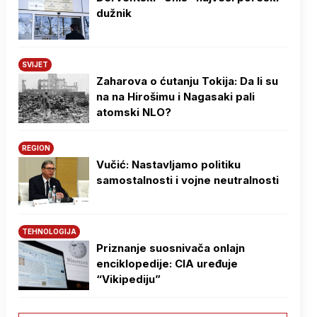
dužnik
SVIJET
Zaharova o ćutanju Tokija: Da li su
na na Hirošimu i Nagasaki pali
atomski NLO?
REGION
Vučić: Nastavljamo politiku
samostalnosti i vojne neutralnosti
TEHNOLOGIJA
Priznanje suosnivača onlajn
enciklopedije: CIA uređuje
“Vikipediju”