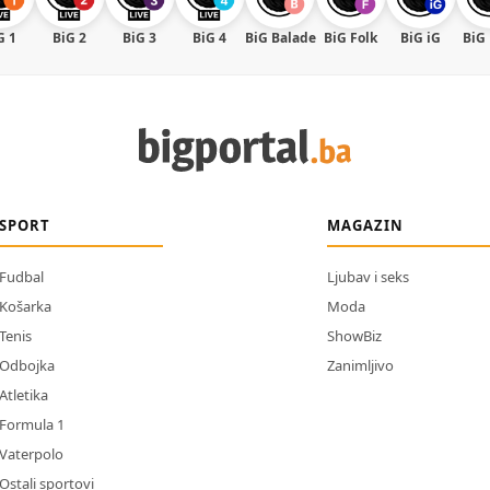
G 1
BiG 2
BiG 3
BiG 4
BiG Balade
BiG Folk
BiG iG
BiG
SPORT
MAGAZIN
Fudbal
Ljubav i seks
Košarka
Moda
Tenis
ShowBiz
Odbojka
Zanimljivo
Atletika
Formula 1
Vaterpolo
Ostali sportovi