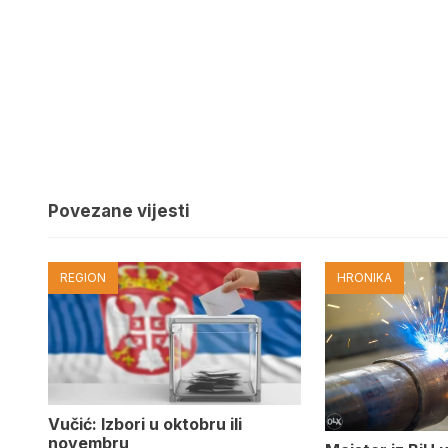
Povezane vijesti
REGION
HRONIKA
Vučić: Izbori u oktobru ili
novembru