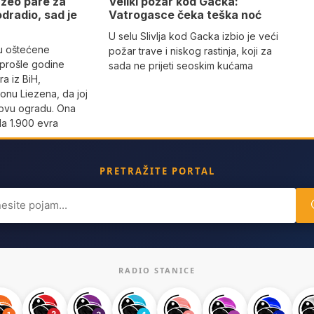
uzeo pare za
Veliki požar kod Gacka:
odradio, sad je
Vatrogasce čeka teška noć
U selu Slivlja kod Gacka izbio je veći
u oštećene
požar trave i niskog rastinja, koji za
e prošle godine
sada ne prijeti seoskim kućama
a iz BiH,
onu Liezena, da joj
novu ogradu. Ona
la 1.900 evra
PRETRAŽITE PORTAL
ch
RADIO STANICE