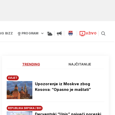
BIG BIZZ
PROGRAM
UŽIVO
TRENDING
NAJČITANIJE
SVIJET
Upozorenje iz Moskve zbog
Kosova: “Opasno je maštati”
REPUBLIKA SRPSKA / BIH
Derventski “Unis” najveći poreski