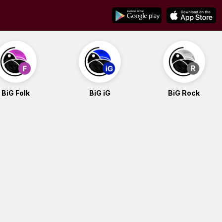
BiG Folk
BiG iG
BiG Rock