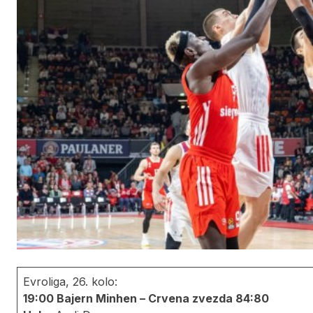
Evroliga, 26. kolo:
19:00 Bajern Minhen – Crvena zvezda 84:80