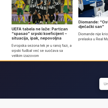
Diomande: “Os
dječački san”
UEFA tabela ne laže: Partizan
“spasao” srpski koeficijent –
Diomande nije kri
situacija, ipak, nepovoljna
prelaska u Real M
Evropska sezona tek je u ranoj fazi, a
srpski fudbal već se suočava sa
velikim izazovom
Sear
for: