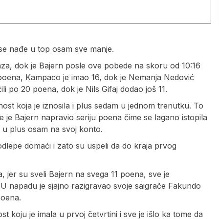
 se nađe u top osam sve manje.
aza, dok je Bajern posle ove pobede na skoru od 10:16
8 poena, Kampaco je imao 16, dok je Nemanja Nedović
i po 20 poena, dok je Nils Gifaj dodao još 11.
ost koja je iznosila i plus sedam u jednom trenutku. To
e je Bajern napravio seriju poena čime se lagano istopila
io u plus osam na svoj konto.
 odlepe domaći i zato su uspeli da do kraja prvog
, jer su sveli Bajern na svega 11 poena, sve je
. U napadu je sjajno razigravao svoje saigrače Fakundo
poena.
 koju je imala u prvoj četvrtini i sve je išlo ka tome da