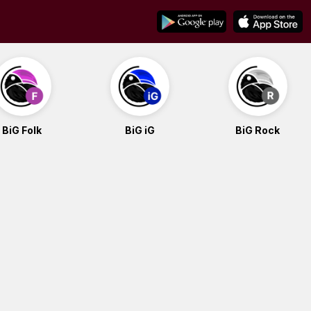
BiG Folk
BiG iG
BiG Rock