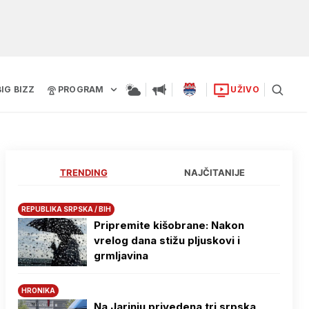
BIG BIZZ
PROGRAM
UŽIVO
TRENDING
NAJČITANIJE
REPUBLIKA SRPSKA / BIH
Pripremite kišobrane: Nakon
vrelog dana stižu pljuskovi i
grmljavina
HRONIKA
Na Јarinju privedena tri srpska