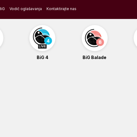
BiG
Vodič oglašavanja
Kontaktirajte nas
BiG 4
BiG Balade