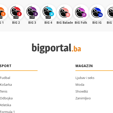
G 1
BiG 2
BiG 3
BiG 4
BiG Balade
BiG Folk
BiG iG
BiG
SPORT
MAGAZIN
Fudbal
Ljubav i seks
Košarka
Moda
Tenis
ShowBiz
Odbojka
Zanimljivo
Atletika
Formula 1