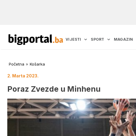
VIJESTI
SPORT
MAGAZIN
Početna
»
Košarka
2. Marta 2023.
Poraz Zvezde u Minhenu