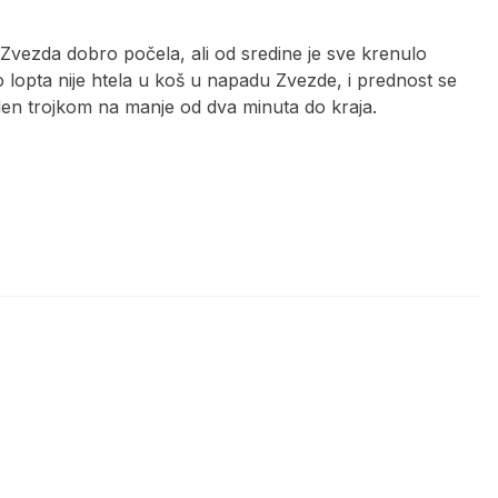
 Zvezda dobro počela, ali od sredine je sve krenulo
o lopta nije htela u koš u napadu Zvezde, i prednost se
den trojkom na manje od dva minuta do kraja.