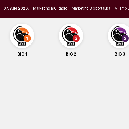
Skip
07. Aug 2026.
Marketing BIG Radio
Marketing BiGportal.ba
Mi smo 
to
content
BiG 1
BiG 2
BiG 3