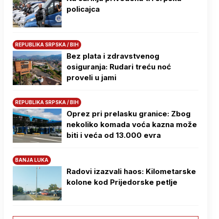
policajca
REPUBLIKA SRPSKA / BIH
Bez plata i zdravstvenog
osiguranja: Rudari treću noć
proveli u jami
REPUBLIKA SRPSKA / BIH
Oprez pri prelasku granice: Zbog
nekoliko komada voća kazna može
biti i veća od 13.000 evra
BANJA LUKA
Radovi izazvali haos: Kilometarske
kolone kod Prijedorske petlje