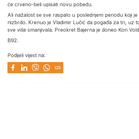
će crveno-beli upisati novu pobedu.
Ali nažalost se sve raspalo u poslednjem periodu koji je
nizbrdo. Krenuo je Vladimir Lučić da pogađa za tri, uz t
sve više smanjivala. Preokret Bajerna je doneo Kori Vol
B92.
Podijeli vijest na: