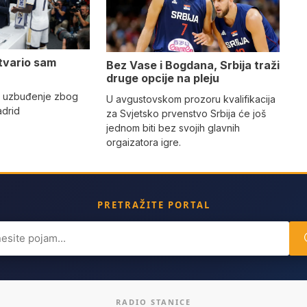
tvario sam
Bez Vase i Bogdana, Srbija traži
druge opcije na pleju
o uzbuđenje zbog
U avgustovskom prozoru kvalifikacija
adrid
za Svjetsko prvenstvo Srbija će još
jednom biti bez svojih glavnih
orgaizatora igre.
PRETRAŽITE PORTAL
ch
RADIO STANICE