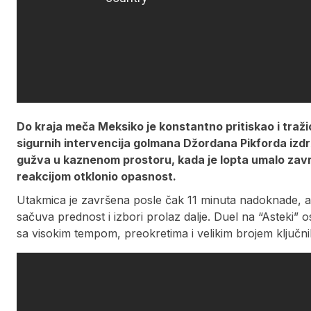
Do kraja meča Meksiko je konstantno pritiskao i traži
sigurnih intervencija golmana Džordana Pikforda izdr
gužva u kaznenom prostoru, kada je lopta umalo zavr
reakcijom otklonio opasnost.
Utakmica je završena posle čak 11 minuta nadoknade, a 
sačuva prednost i izbori prolaz dalje. Duel na “Asteki” 
sa visokim tempom, preokretima i velikim brojem ključni