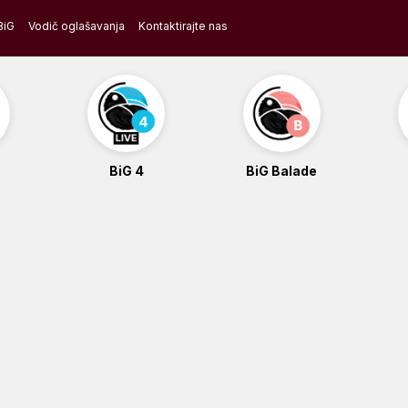
BiG
Vodič oglašavanja
Kontaktirajte nas
BiG 4
BiG Balade