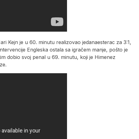
i Kejn je u 60. minutu realizovao jedanaesterac za 3:1,
tervencije Engleska ostala sa igračem manje, pošto je
im dobio svoj penal u 69. minutu, koji je Himenez
ze.