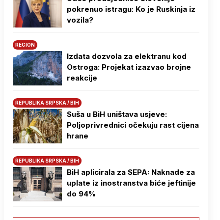
pokrenuo istragu: Ko je Ruskinja iz
vozila?
REGION
Izdata dozvola za elektranu kod
Ostroga: Projekat izazvao brojne
reakcije
REPUBLIKA SRPSKA / BIH
Suša u BiH uništava usjeve:
Poljoprivrednici očekuju rast cijena
hrane
REPUBLIKA SRPSKA / BIH
BiH aplicirala za SEPA: Naknade za
uplate iz inostranstva biće jeftinije
do 94%