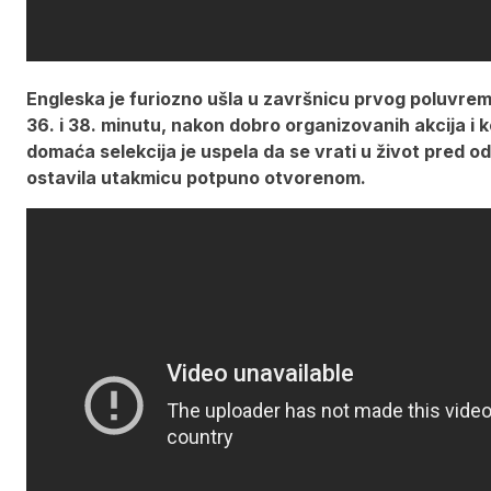
Engleska je furiozno ušla u završnicu prvog poluvrem
36. i 38. minutu, nakon dobro organizovanih akcija i k
domaća selekcija je uspela da se vrati u život pred o
ostavila utakmicu potpuno otvorenom.