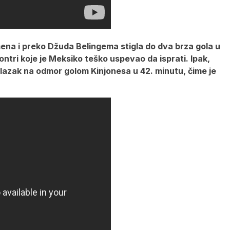
ena i preko Džuda Belingema stigla do dva brza gola u
ontri koje je Meksiko teško uspevao da isprati. Ipak,
dlazak na odmor golom Kinjonesa u 42. minutu, čime je