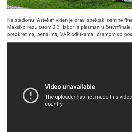
Na stadionu “Asteka” viđen je pravi spektakl osmine fin
Meksiko rezultatom 3:2 i izborila plasman u četvrtfinal
preokretima, penalima, VAR odlukama i dramom do pos