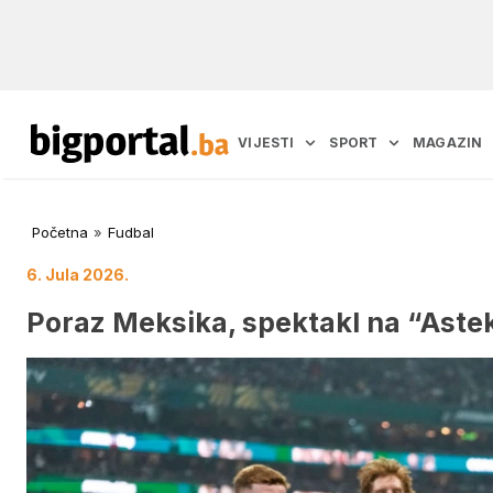
VIJESTI
SPORT
MAGAZIN
Početna
»
Fudbal
6. Jula 2026.
Poraz Meksika, spektakl na “Astek