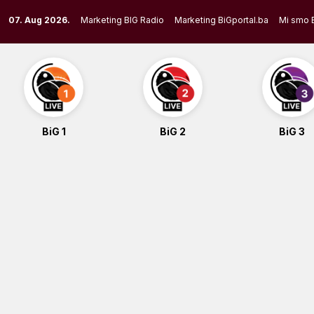
Skip
07. Aug 2026.
Marketing BIG Radio
Marketing BiGportal.ba
Mi smo 
to
content
BiG 1
BiG 2
BiG 3