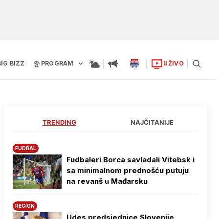
BIG BIZZ
PROGRAM
UŽIVO
TRENDING
NAJČITANIJE
FUDBAL
Fudbaleri Borca savladali Vitebsk i
sa minimalnom prednošću putuju
na revanš u Mađarsku
REGION
Udes predsjednice Slovenije