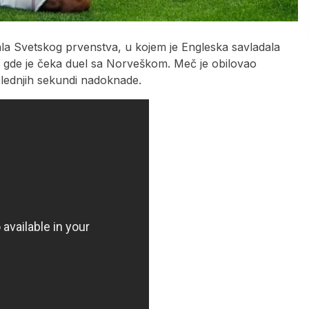
ala Svetskog prvenstva, u kojem je Engleska savladala
e, gde je čeka duel sa Norveškom. Meč je obilovao
lednjih sekundi nadoknade.