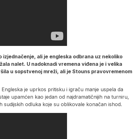
o izjednačenje, ali je engleska odbrana uz nekoliko
žala nalet. U nadoknadi vremena viđena je i velika
šila u sopstvenoj mreži, ali je Stouns pravovremenom
Engleska je uprkos pritisku i igraču manje uspela da
ostaje upamćen kao jedan od najdramatičnijih na turniru,
h sudijskih odluka koje su oblikovale konačan ishod.