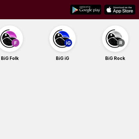
BiG Folk
BiG iG
BiG Rock