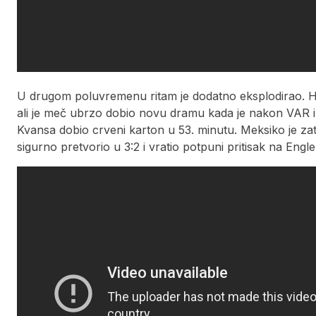
U drugom poluvremenu ritam je dodatno eksplodirao. Har
ali je meč ubrzo dobio novu dramu kada je nakon VAR in
Kvansa dobio crveni karton u 53. minutu. Meksiko je zat
sigurno pretvorio u 3:2 i vratio potpuni pritisak na Engle