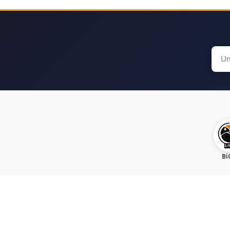
Sear
for:
Bi