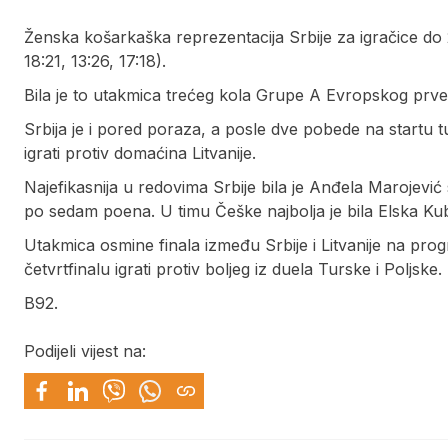
Ženska košarkaška reprezentacija Srbije za igračice do 2
18:21, 13:26, 17:18).
Bila je to utakmica trećeg kola Grupe A Evropskog prvens
Srbija je i pored poraza, a posle dve pobede na startu t
igrati protiv domaćina Litvanije.
Najefikasnija u redovima Srbije bila je Anđela Marojevi
po sedam poena. U timu Češke najbolja je bila Elska Ku
Utakmica osmine finala između Srbije i Litvanije na pro
četvrtfinalu igrati protiv boljeg iz duela Turske i Poljske.
B92.
Podijeli vijest na: