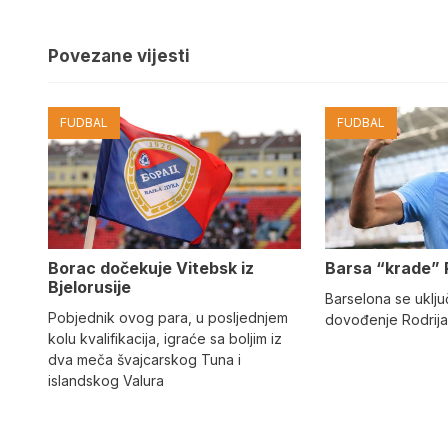
Povezane vijesti
FUDBAL
FUDBAL
Barsa “krade” 
Borac dočekuje Vitebsk iz
Bjelorusije
Barselona se uključ
Pobjednik ovog para, u posljednjem
dovođenje Rodrija
kolu kvalifikacija, igraće sa boljim iz
dva meča švajcarskog Tuna i
islandskog Valura