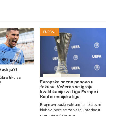
FUDBAL
Rodrija?!
ila u trku za
Evropska scena ponovo u
!
fokusu: Večeras se igraju
kvalifikacije za Ligu Evrope i
Konferencijsku ligu
Brojni evropski velikani i ambiciozni
klubovi bore se za važnu prednost
pred revanš susrete