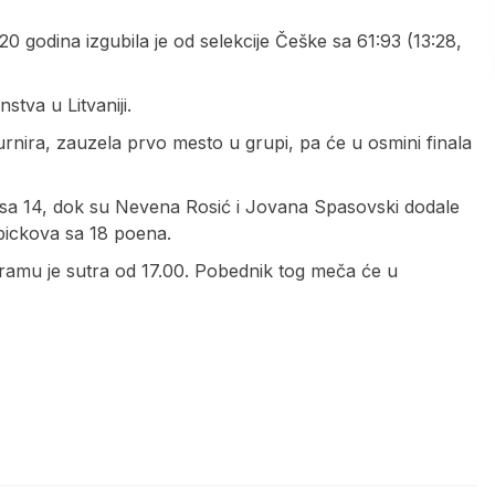
0 godina izgubila je od selekcije Češke sa 61:93 (13:28,
tva u Litvaniji.
urnira, zauzela prvo mesto u grupi, pa će u osmini finala
ć sa 14, dok su Nevena Rosić i Jovana Spasovski dodale
bickova sa 18 poena.
gramu je sutra od 17.00. Pobednik tog meča će u