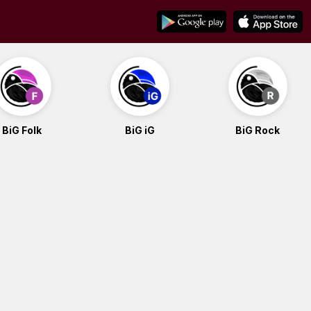
BiG Folk
BiG iG
BiG Rock