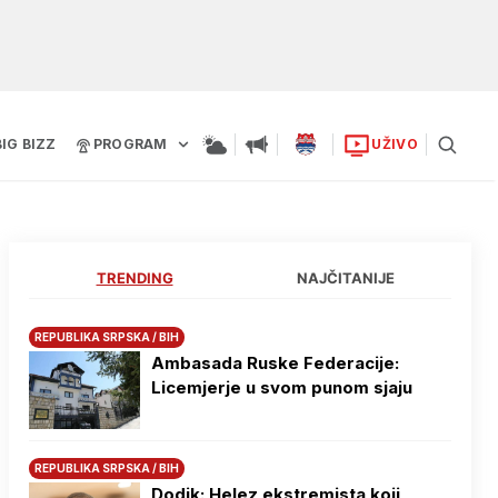
BIG BIZZ
PROGRAM
UŽIVO
TRENDING
NAJČITANIJE
REPUBLIKA SRPSKA / BIH
Ambasada Ruske Federacije:
Licemjerje u svom punom sjaju
REPUBLIKA SRPSKA / BIH
Dodik: Helez ekstremista koji