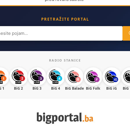
PRETRAŽITE PORTAL
ch
RADIO STANICE
G 1
BiG 2
BiG 3
BiG 4
BiG Balade
BiG Folk
BiG iG
BiG