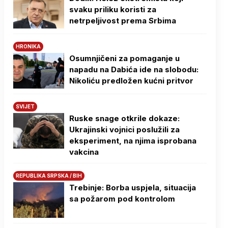
svaku priliku koristi za
netrpeljivost prema Srbima
HRONIKA
Osumnjičeni za pomaganje u
napadu na Dabića ide na slobodu:
Nikoliću predložen kućni pritvor
SVIJET
Ruske snage otkrile dokaze:
Ukrajinski vojnici poslužili za
eksperiment, na njima isprobana
vakcina
REPUBLIKA SRPSKA / BIH
Trebinje: Borba uspjela, situacija
sa požarom pod kontrolom