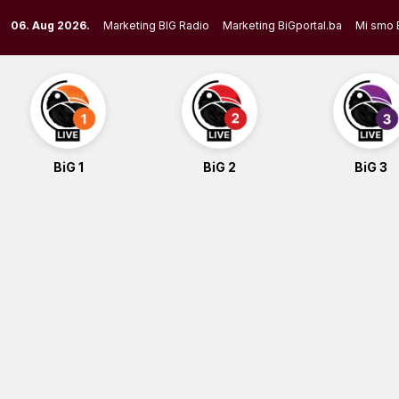
Skip
06. Aug 2026.
Marketing BIG Radio
Marketing BiGportal.ba
Mi smo 
to
content
BiG 1
BiG 2
BiG 3