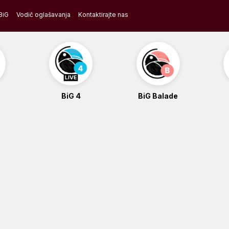
BiG
Vodič oglašavanja
Kontaktirajte nas
BiG 4
BiG Balade