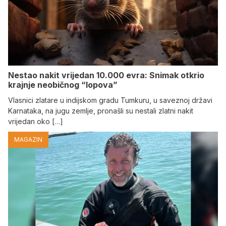
Nestao nakit vrijedan 10.000 evra: Snimak otkrio
krajnje neobičnog “lopova”
Vlasnici zlatare u indijskom gradu Tumkuru, u saveznoj državi
Karnataka, na jugu zemlje, pronašli su nestali zlatni nakit
vrijedan oko […]
MAGAZIN