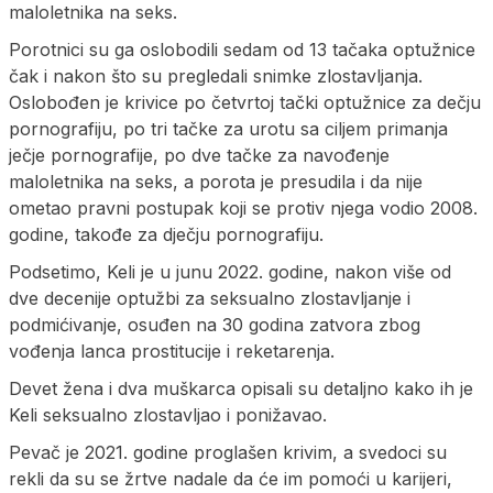
maloletnika na seks.
Porotnici su ga oslobodili sedam od 13 tačaka optužnice
čak i nakon što su pregledali snimke zlostavljanja.
Oslobođen je krivice po četvrtoj tački optužnice za dečju
pornografiju, po tri tačke za urotu sa ciljem primanja
ječje pornografije, po dve tačke za navođenje
maloletnika na seks, a porota je presudila i da nije
ometao pravni postupak koji se protiv njega vodio 2008.
godine, takođe za dječju pornografiju.
Podsetimo, Keli je u junu 2022. godine, nakon više od
dve decenije optužbi za seksualno zlostavljanje i
podmićivanje, osuđen na 30 godina zatvora zbog
vođenja lanca prostitucije i reketarenja.
Devet žena i dva muškarca opisali su detaljno kako ih je
Keli seksualno zlostavljao i ponižavao.
Pevač je 2021. godine proglašen krivim, a svedoci su
rekli da su se žrtve nadale da će im pomoći u karijeri,