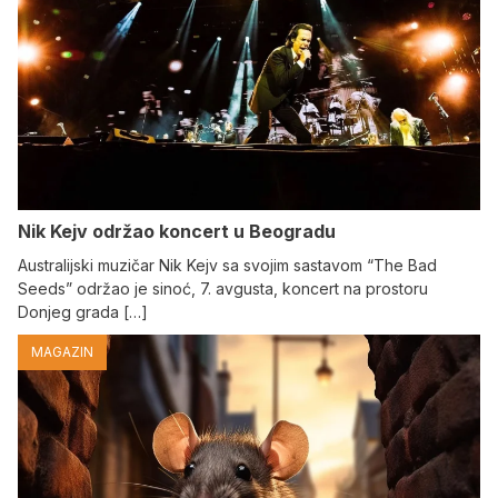
Nik Kejv održao koncert u Beogradu
Australijski muzičar Nik Kejv sa svojim sastavom “The Bad
Seeds” održao je sinoć, 7. avgusta, koncert na prostoru
Donjeg grada […]
MAGAZIN