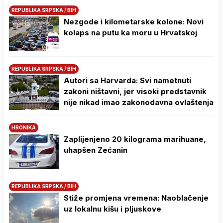
REPUBLIKA SRPSKA / BIH
Nezgode i kilometarske kolone: Novi
kolaps na putu ka moru u Hrvatskoj
REPUBLIKA SRPSKA / BIH
Autori sa Harvarda: Svi nametnuti
zakoni ništavni, jer visoki predstavnik
nije nikad imao zakonodavna ovlaštenja
HRONIKA
Zaplijenjeno 20 kilograma marihuane,
uhapšen Zećanin
REPUBLIKA SRPSKA / BIH
Stiže promjena vremena: Naoblačenje
uz lokalnu kišu i pljuskove