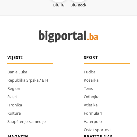
BiG iG
BiG Rock
VIJESTI
SPORT
Banja Luka
Fudbal
Republika Srpska / BiH
Košarka
Region
Tenis
Svijet
Odbojka
Hronika
Atletika
Kultura
Formula 1
Saopštenje za medije
Vaterpolo
Ostali sportovi
MAGAZIN
PRATITE NAS