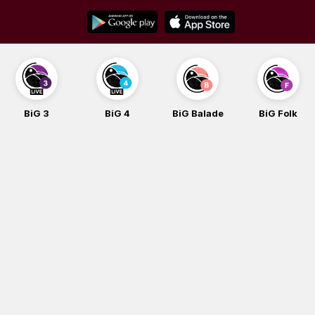
Skip
to
content
BiG 3
BiG 4
BiG Balade
BiG Folk