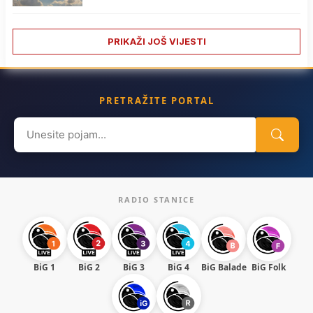
PRIKAŽI JOŠ VIJESTI
PRETRAŽITE PORTAL
Search
for:
RADIO STANICE
BiG 1
BiG 2
BiG 3
BiG 4
BiG Balade
BiG Folk