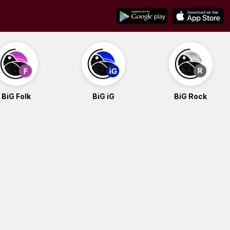
BiG Folk
BiG iG
BiG Rock