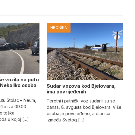
HRONIKA
e vozila na putu
 Nekoliko osoba
Sudar vozova kod Bjelovara,
ima povrijeđenih
utu Stolac – Neum,
Teretni i putnički voz sudarili su se
što iza 09.00
danas, 8. avgusta kod Bjelovara. Više
e teška
osoba je povrijeđeno, a dionica
da u kojoj […]
između Svetog […]