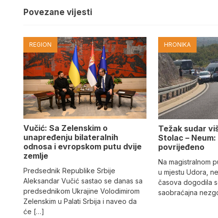
Povezane vijesti
REGION
HRONIKA
Vučić: Sa Zelenskim o
Težak sudar viš
unapređenju bilateralnih
Stolac – Neum:
odnosa i evropskom putu dvije
povrijeđeno
zemlje
Na magistralnom p
Predsednik Republike Srbije
u mjestu Udora, ne
Aleksandar Vučić sastao se danas sa
časova dogodila s
predsednikom Ukrajine Volodimirom
saobraćajna nezgo
Zelenskim u Palati Srbija i naveo da
će […]