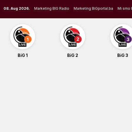
Skip
08. Aug 2026.
Marketing BIG Radio
Marketing BiGportal.ba
Mi smo 
to
content
BiG 1
BiG 2
BiG 3