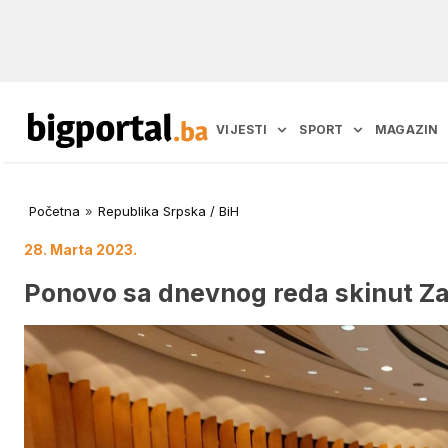
VIJESTI
SPORT
MAGAZIN
Početna
»
Republika Srpska / BiH
28. Marta 2023.
Ponovo sa dnevnog reda skinut Z