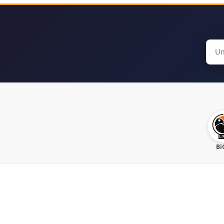
Sear
for:
Bi