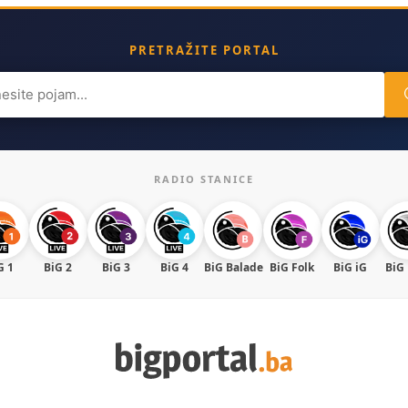
PRETRAŽITE PORTAL
ch
RADIO STANICE
G 1
BiG 2
BiG 3
BiG 4
BiG Balade
BiG Folk
BiG iG
BiG