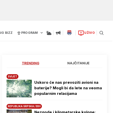
BIG BIZZ
PROGRAM
UŽIVO
TRENDING
NAJČITANIJE
SVIJET
Uskoro će nas prevoziti avioni na
baterije? Mogli bi da lete na veoma
popularnim relacijama
REPUBLIKA SRPSKA / BIH
Nezgode i kilometarske kolone: