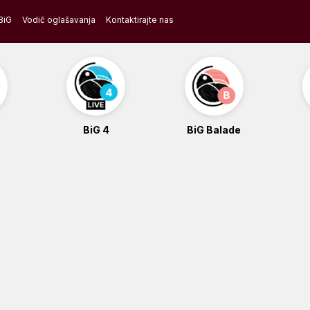
BiG
Vodič oglašavanja
Kontaktirajte nas
BiG 4
BiG Balade