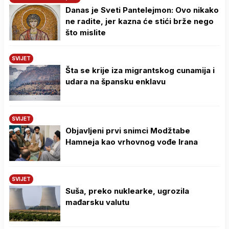
Danas je Sveti Pantelejmon: Ovo nikako
ne radite, jer kazna će stići brže nego
što mislite
SVIJET
Šta se krije iza migrantskog cunamija i
udara na špansku enklavu
SVIJET
Objavljeni prvi snimci Modžtabe
Hamneja kao vrhovnog vođe Irana
SVIJET
Suša, preko nuklearke, ugrozila
mađarsku valutu