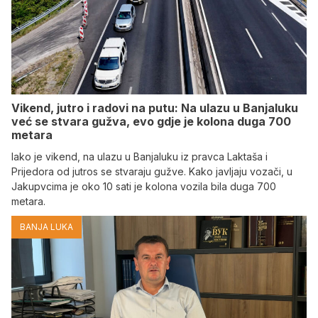
Vikend, jutro i radovi na putu: Na ulazu u Banjaluku
već se stvara gužva, evo gdje je kolona duga 700
metara
Iako je vikend, na ulazu u Banjaluku iz pravca Laktaša i
Prijedora od jutros se stvaraju gužve. Kako javljaju vozači, u
Jakupvcima je oko 10 sati je kolona vozila bila duga 700
metara.
BANJA LUKA