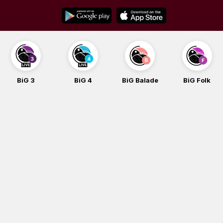
Skip
to
content
BiG 3
BiG 4
BiG Balade
BiG Folk