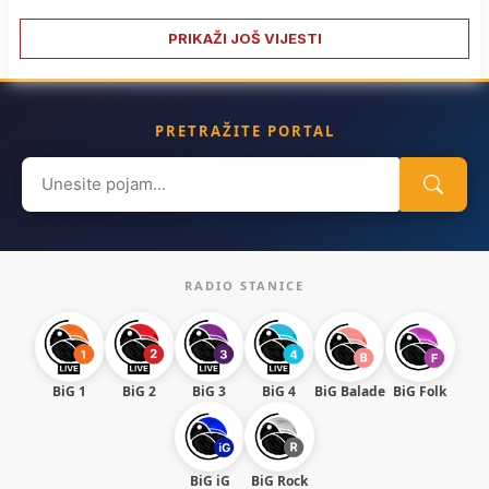
PRIKAŽI JOŠ VIJESTI
PRETRAŽITE PORTAL
Search
for:
RADIO STANICE
BiG 1
BiG 2
BiG 3
BiG 4
BiG Balade
BiG Folk
BiG iG
BiG Rock