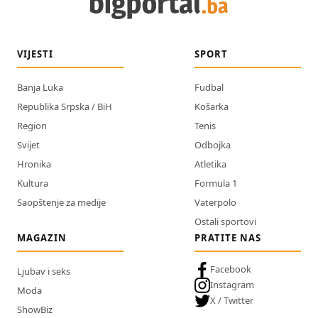
VIJESTI
SPORT
Banja Luka
Fudbal
Republika Srpska / BiH
Košarka
Region
Tenis
Svijet
Odbojka
Hronika
Atletika
Kultura
Formula 1
Saopštenje za medije
Vaterpolo
Ostali sportovi
MAGAZIN
PRATITE NAS
Facebook
Ljubav i seks
Instagram
Moda
X / Twitter
ShowBiz