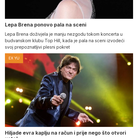
Lepa Brena ponovo pala na sceni
Lepa Brena doživjela je manju nezgodu tokom koncerta u
budvanskom klubu Top Hill, kada je pala na sceni izvodeći
svoj prepoznatljivi plesni pokret
EX YU
Hiljade evra kaplju na račun i prije nego što otvori