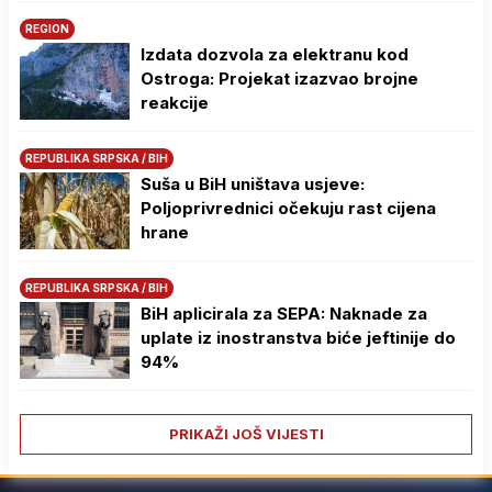
REGION
Izdata dozvola za elektranu kod
Ostroga: Projekat izazvao brojne
reakcije
REPUBLIKA SRPSKA / BIH
Suša u BiH uništava usjeve:
Poljoprivrednici očekuju rast cijena
hrane
REPUBLIKA SRPSKA / BIH
BiH aplicirala za SEPA: Naknade za
uplate iz inostranstva biće jeftinije do
94%
PRIKAŽI JOŠ VIJESTI