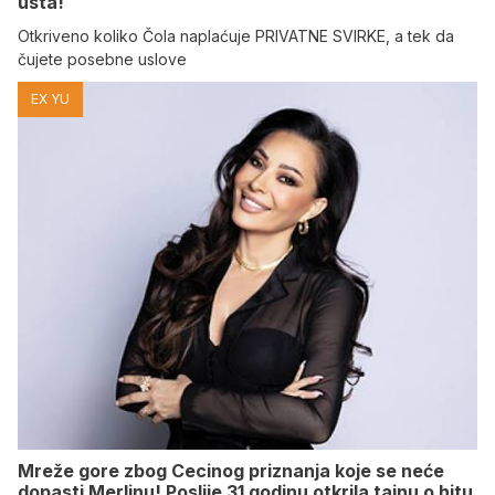
usta!
Otkriveno koliko Čola naplaćuje PRIVATNE SVIRKE, a tek da
čujete posebne uslove
EX YU
Mreže gore zbog Cecinog priznanja koje se neće
dopasti Merlinu! Poslije 31 godinu otkrila tajnu o hitu