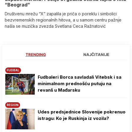
“Beograd”
Društvenu mrežu “X” zapalila je priča o poreklu i simbolici
bezvremenskih regionalnih hitova, a u samom centru pažnje
našla se muzička zvezda Svetlana Ceca Ražnatović
TRENDING
NAJČITANIJE
FUDBAL
Fudbaleri Borca savladali Vitebsk i sa
minimalnom prednošću putuju na
revanš u Mađarsku
REGION
Udes predsjednice Slovenije pokrenuo
istragu: Ko je Ruskinja iz vozila?