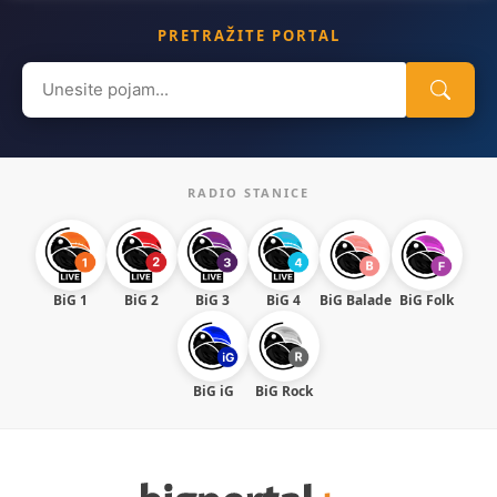
PRETRAŽITE PORTAL
Search
for:
RADIO STANICE
BiG 1
BiG 2
BiG 3
BiG 4
BiG Balade
BiG Folk
BiG iG
BiG Rock