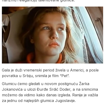
harizmu i eleganciju talentovane glumice.
Gala je duži vremenski period živela u Americi, a posle
povratka u Srbiju, snimila je film “Pet”.
Glumicu ćemo gledati u novom postignuću Žarka
Jokanovića u ulozi Đurđe Srdić Doder, a na snimcima
možemo da vidimo kako danas izgleda. Ranije je važila
za jednu od najlepših glumica Jugoslavije.