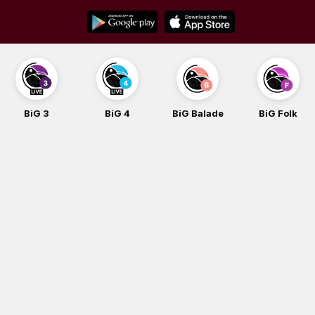
Skip
to
content
BiG 3
BiG 4
BiG Balade
BiG Folk