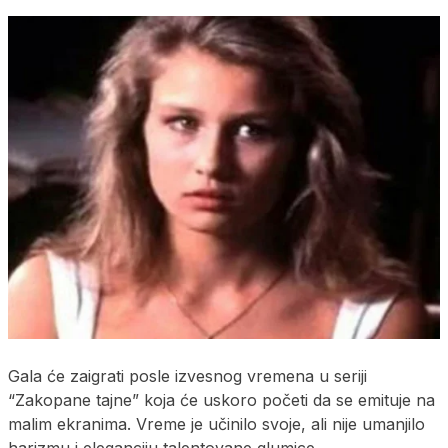
Gala će zaigrati posle izvesnog vremena u seriji
“Zakopane tajne” koja će uskoro početi da se emituje na
malim ekranima. Vreme je učinilo svoje, ali nije umanjilo