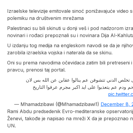
Izraelske televizije emitovale sinoć ponižavajuće video 
polemiku na društvenim mrežama
Palestinaci su bili skinuti u donji veš i pod nadzorom i
novinari i rođaci prepoznali su i novinara Dija Al-Kahlu
U izdanju tog medija na engleskom navodi se da je njih
zarobila izraelska vojska i naterala da se skinu.
Oni su prema navodima očevidaca zatim bili pretreseni
pravcu, prenosi taj portal.
 تخلص الدني تتشوفن عم ينالوا عقابن عن الله بس لان
م ودم عم يتعذبوا على ايد اكبر مجرم عرفوا التاريخ
pic.twitte
— Mhamadzibawi (@Mhamadzibawi1)
December 8, 
Rami Abdu predsedenik Evro-mediteranske opservatorije 
Ženevi, takođe je napisao na mreži X da je prepoznao no
UN.