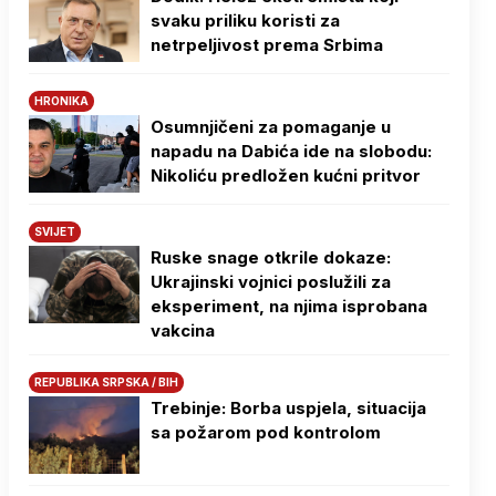
svaku priliku koristi za
netrpeljivost prema Srbima
HRONIKA
Osumnjičeni za pomaganje u
napadu na Dabića ide na slobodu:
Nikoliću predložen kućni pritvor
SVIJET
Ruske snage otkrile dokaze:
Ukrajinski vojnici poslužili za
eksperiment, na njima isprobana
vakcina
REPUBLIKA SRPSKA / BIH
Trebinje: Borba uspjela, situacija
sa požarom pod kontrolom