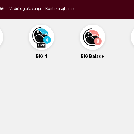
BiG
Vodič oglašavanja
Kontaktirajte nas
BiG 4
BiG Balade