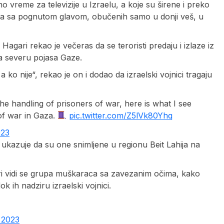
 vreme za televizije u Izraelu, a koje su širene i preko
ma sa pognutom glavom, obučenih samo u donji veš, u
Hagari rekao je večeras da se teroristi predaju i izlaze iz
 na severu pojasa Gaze.
 nije“, rekao je on i dodao da izraelski vojnici tragaju
e handling of prisoners of war, here is what I see
f war in Gaza.
pic.twitter.com/Z5lVk80Yhq
023
s ukazuje da su one snimljene u regionu Beit Lahija na
i vidi se grupa muškaraca sa zavezanim očima, kako
 ih nadziru izraelski vojnici.
 2023