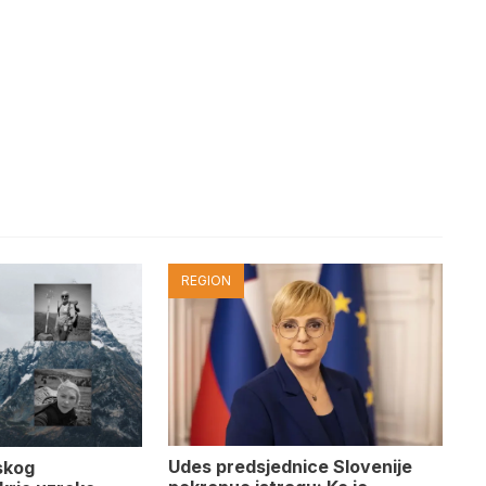
REGION
Udes predsjednice Slovenije
skog