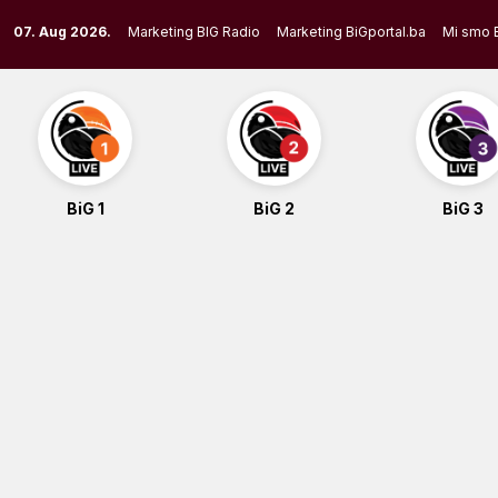
Skip
07. Aug 2026.
Marketing BIG Radio
Marketing BiGportal.ba
Mi smo 
to
content
BiG 1
BiG 2
BiG 3