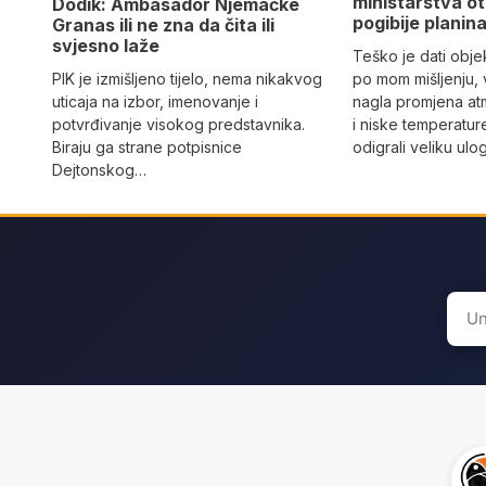
ministarstva ot
Dodik: Ambasador Njemačke
pogibije planina
Granas ili ne zna da čita ili
svjesno laže
Teško je dati objek
PIK je izmišljeno tijelo, nema nikakvog
po mom mišljenju, 
uticaja na izbor, imenovanje i
nagla promjena at
potvrđivanje visokog predstavnika.
i niske temperatur
Biraju ga strane potpisnice
odigrali veliku ulo
Dejtonskog…
Sear
for: