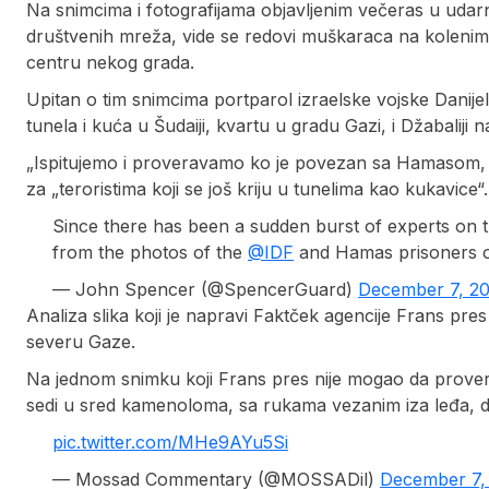
Na snimcima i fotografijama objavljenim večeras u udarno
društvenih mreža, vide se redovi muškaraca na koleni
centru nekog grada.
Upitan o tim snimcima portparol izraelske vojske Danijel 
tunela i kuća u Šudaiji, kvartu u gradu Gazi, i Džabaliji
„Ispitujemo i proveravamo ko je povezan sa Hamasom, a ko
za „teroristima koji se još kriju u tunelima kao kukavice“.
Since there has been a sudden burst of experts on th
from the photos of the
@IDF
and Hamas prisoners o
— John Spencer (@SpencerGuard)
December 7, 2
Analiza slika koji je napravi Faktček agencije Frans pre
severu Gaze.
Na jednom snimku koji Frans pres nije mogao da prover
sedi u sred kamenoloma, sa rukama vezanim iza leđa, dok
pic.twitter.com/MHe9AYu5Si
— Mossad Commentary (@MOSSADil)
December 7,