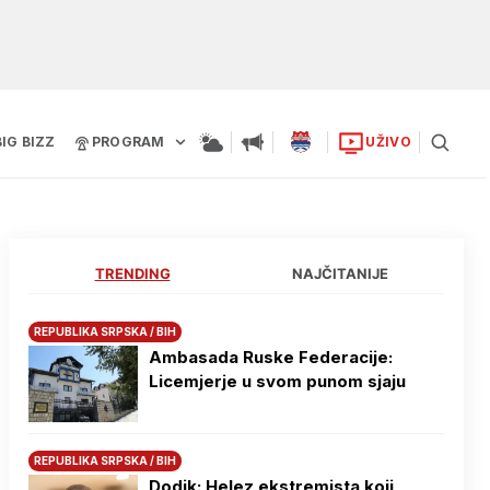
BIG BIZZ
PROGRAM
UŽIVO
TRENDING
NAJČITANIJE
REPUBLIKA SRPSKA / BIH
Ambasada Ruske Federacije:
Licemjerje u svom punom sjaju
REPUBLIKA SRPSKA / BIH
Dodik: Helez ekstremista koji