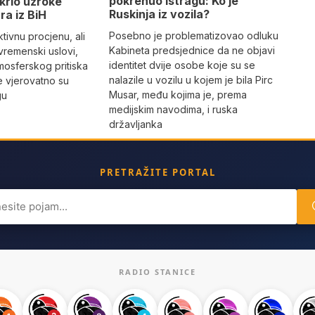
pokrenuo istragu: Ko je
krio uzroke
Ruskinja iz vozila?
ra iz BiH
Posebno je problematizovao odluku
tivnu procjenu, ali
Kabineta predsjednice da ne objavi
vremenski uslovi,
identitet dvije osobe koje su se
mosferskog pritiska
nalazile u vozilu u kojem je bila Pirc
e vjerovatno su
Musar, među kojima je, prema
gu
medijskim navodima, i ruska
državljanka
PRETRAŽITE PORTAL
ch
RADIO STANICE