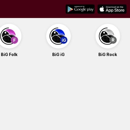
BiG Folk
BiG iG
BiG Rock