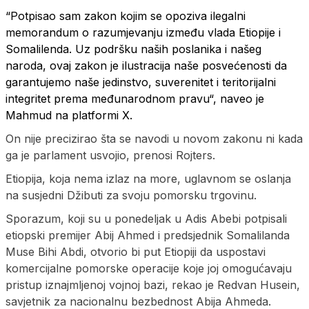
“Potpisao sam zakon kojim se opoziva ilegalni
memorandum o razumjevanju između vlada Etiopije i
Somalilenda. Uz podršku naših poslanika i našeg
naroda, ovaj zakon je ilustracija naše posvećenosti da
garantujemo naše jedinstvo, suverenitet i teritorijalni
integritet prema međunarodnom pravu“, naveo je
Mahmud na platformi X.
On nije precizirao šta se navodi u novom zakonu ni kada
ga je parlament usvojio, prenosi Rojters.
Etiopija, koja nema izlaz na more, uglavnom se oslanja
na susjedni Džibuti za svoju pomorsku trgovinu.
Sporazum, koji su u ponedeljak u Adis Abebi potpisali
etiopski premijer Abij Ahmed i predsjednik Somalilanda
Muse Bihi Abdi, otvorio bi put Etiopiji da uspostavi
komercijalne pomorske operacije koje joj omogućavaju
pristup iznajmljenoj vojnoj bazi, rekao je Redvan Husein,
savjetnik za nacionalnu bezbednost Abija Ahmeda.