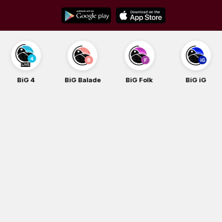
Skip
to
content
BiG 4
BiG Balade
BiG Folk
BiG iG