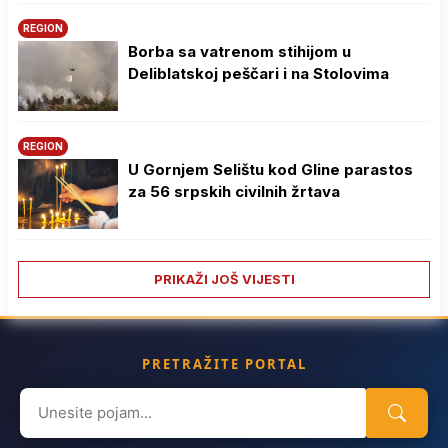
REGION
Borba sa vatrenom stihijom u
Deliblatskoj peščari i na Stolovima
REGION
U Gornjem Selištu kod Gline parastos
za 56 srpskih civilnih žrtava
PRIKAŽI JOŠ VIJESTI
PRETRAŽITE PORTAL
Search
for: