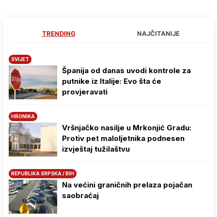
TRENDING
NAJČITANIJE
SVIJET
Španija od danas uvodi kontrole za
putnike iz Italije: Evo šta će
provjeravati
HRONIKA
Vršnjačko nasilje u Mrkonjić Gradu:
Protiv pet maloljetnika podnesen
izvještaj tužilaštvu
REPUBLIKA SRPSKA / BIH
Na većini graničnih prelaza pojačan
saobraćaj