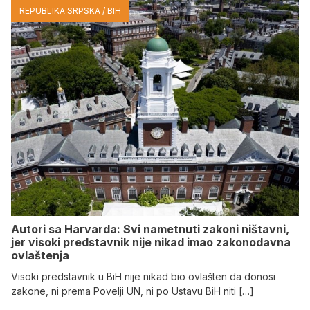
REPUBLIKA SRPSKA / BIH
Autori sa Harvarda: Svi nametnuti zakoni ništavni,
jer visoki predstavnik nije nikad imao zakonodavna
ovlaštenja
Visoki predstavnik u BiH nije nikad bio ovlašten da donosi
zakone, ni prema Povelji UN, ni po Ustavu BiH niti […]