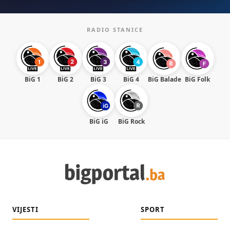
RADIO STANICE
BiG 1
BiG 2
BiG 3
BiG 4
BiG Balade
BiG Folk
BiG iG
BiG Rock
VIJESTI
SPORT