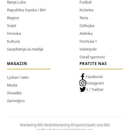
Banja Luka
Fudbal
Republika Srpska / BiH
Košarka
Region
Tenis
Svijet
Odbojka
Hronika
Atletika
Kultura
Formula 1
Saopštenje za medije
Vaterpolo
Ostali sportovi
MAGAZIN
PRATITE NAS
Facebook
Ljubav i seks
Instagram
Moda
X / Twitter
ShowBiz
Zanimljivo
Marketing BIG Radio
Marketing BIGportal.ba
Mi smo BIG