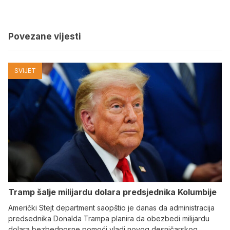
Povezane vijesti
SVIJET
Tramp šalje milijardu dolara predsjednika Kolumbije
Američki Stejt department saopštio je danas da administracija
predsednika Donalda Trampa planira da obezbedi milijardu
dolara bezbednosne pomoći vladi novog desničarskog