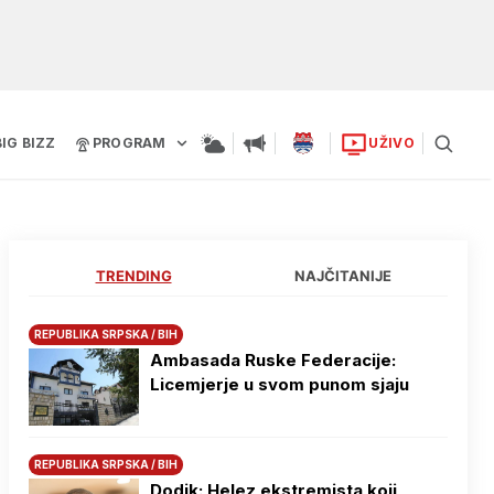
BIG BIZZ
PROGRAM
UŽIVO
TRENDING
NAJČITANIJE
REPUBLIKA SRPSKA / BIH
Ambasada Ruske Federacije:
Licemjerje u svom punom sjaju
REPUBLIKA SRPSKA / BIH
Dodik: Helez ekstremista koji