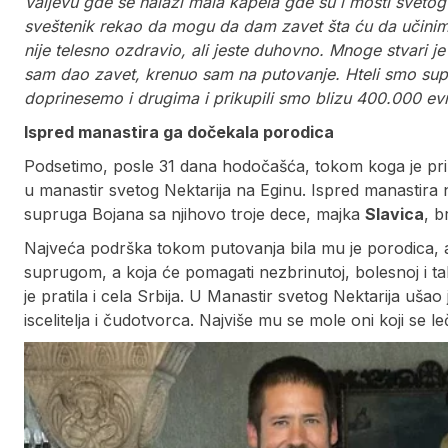
Valjevu gde se nalazi mala kapela gde su i mošti svetog
sveštenik rekao da mogu da dam zavet šta ću da učini
nije telesno ozdravio, ali jeste duhovno. Mnoge stvari je
sam dao zavet, krenuo sam na putovanje. Hteli smo supr
doprinesemo i drugima i prikupili smo blizu 400.000 ev
Ispred manastira ga dočekala porodica
Podsetimo, posle 31 dana hodočašća, tokom koga je priku
u manastir svetog Nektarija na Eginu. Ispred manastira 
supruga Bojana sa njihovo troje dece, majka
Slavica
, b
Najveća podrška tokom putovanja bila mu je porodica, a
suprugom, a koja će pomagati nezbrinutoj, bolesnoj i 
je pratila i cela Srbija. U Manastir svetog Nektarija uša
iscelitelja i čudotvorca. Najviše mu se mole oni koji se l