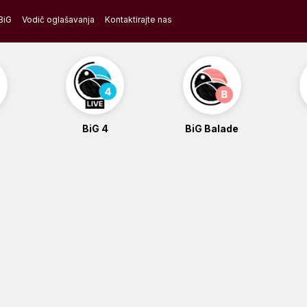
BiG
Vodič oglašavanja
Kontaktirajte nas
BiG 4
BiG Balade