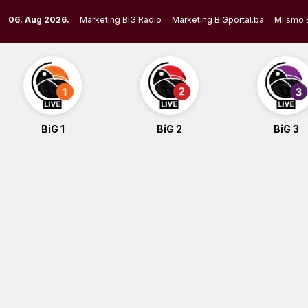
Skip
06. Aug 2026.
Marketing BIG Radio
Marketing BiGportal.ba
Mi smo 
to
content
BiG 1
BiG 2
BiG 3