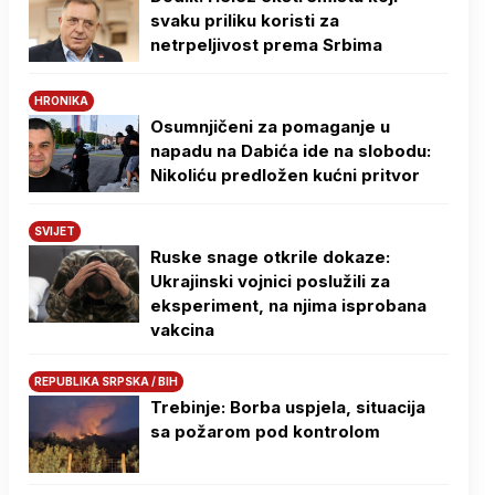
svaku priliku koristi za
netrpeljivost prema Srbima
HRONIKA
Osumnjičeni za pomaganje u
napadu na Dabića ide na slobodu:
Nikoliću predložen kućni pritvor
SVIJET
Ruske snage otkrile dokaze:
Ukrajinski vojnici poslužili za
eksperiment, na njima isprobana
vakcina
REPUBLIKA SRPSKA / BIH
Trebinje: Borba uspjela, situacija
sa požarom pod kontrolom