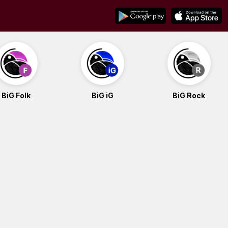
BiG Folk
BiG iG
BiG Rock