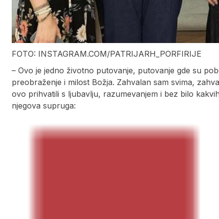
FOTO: INSTAGRAM.COM/PATRIJARH_PORFIRIJE
– Ovo je jedno životno putovanje, putovanje gde su pobed
preobraženje i milost Božja. Zahvalan sam svima, zahv
ovo prihvatili s ljubavlju, razumevanjem i bez bilo kakvih
njegova supruga: