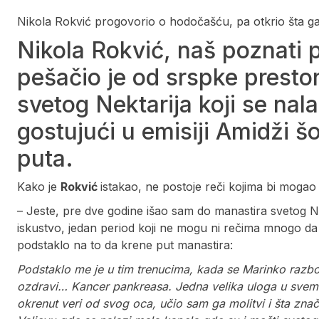
Nikola Rokvić progovorio o hodočašću, pa otkrio šta ga
Nikola Rokvić, naš poznati 
pešačio je od srspke presto
svetog Nektarija koji se nalaz
gostujući u emisiji Amidži š
puta.
Kako je
Rokvić
istakao, ne postoje reči kojima bi moga
– Jeste, pre dve godine išao sam do manastira svetog Ne
iskustvo, jedan period koji ne mogu ni rečima mnogo da o
podstaklo na to da krene put manastira:
Podstaklo me je u tim trenucima, kada se Marinko razb
ozdravi… Kancer pankreasa. Jedna velika uloga u svemu
okrenut veri od svog oca, učio sam ga molitvi i šta znač