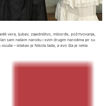
ili vera, ljubav, zajedništvo, milosrđe, požrtvovanje,
alan sam našem narodu i svim drugim narodima jer su
 osuda – istakao je Nikola tada, a evo šta je rekla