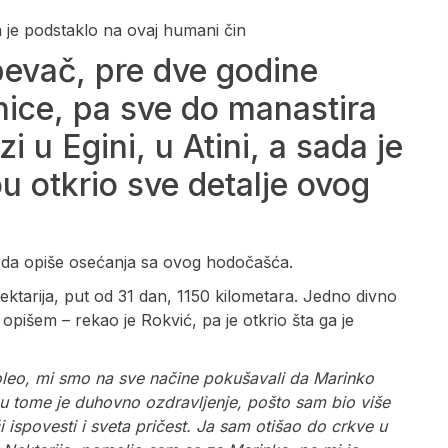
 je podstaklo na ovaj humani čin
pevač, pre dve godine
nice, pa sve do manastira
i u Egini, u Atini, a sada je
ou otkrio sve detalje ovog
o da opiše osećanja sa ovog hodočašća.
ktarija, put od 31 dan, 1150 kilometara. Jedno divno
pišem – rekao je Rokvić, pa je otkrio šta ga je
oleo, mi smo na sve načine pokušavali da Marinko
 tome je duhovno ozdravljenje, pošto sam bio više
i ispovesti i sveta pričest. Ja sam otišao do crkve u