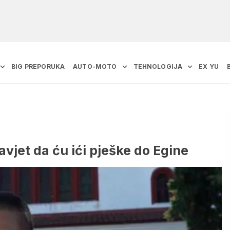
BIG PREPORUKA
AUTO-MOTO
TEHNOLOGIJA
EX YU
vjet da ću ići pješke do Egine