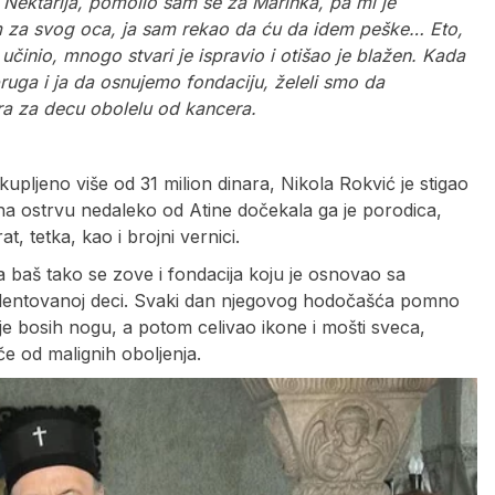
 Nektarija, pomolio sam se za Marinka, pa mi je
m za svog oca, ja sam rekao da ću da idem peške… Eto,
 učinio, mnogo stvari je ispravio i otišao je blažen. Kada
uga i ja da osnujemo fondaciju, želeli smo da
ra za decu obolelu od kancera.
pljeno više od 31 milion dinara, Nikola Rokvić je stigao
na ostrvu nedaleko od Atine dočekala ga je porodica,
rat, tetka, kao i brojni vernici.
 baš tako se zove i fondacija koju je osnovao sa
talentovanoj deci. Svaki dan njegovog hodočašća pomno
o je bosih nogu, a potom celivao ikone i mošti sveca,
eče od malignih oboljenja.