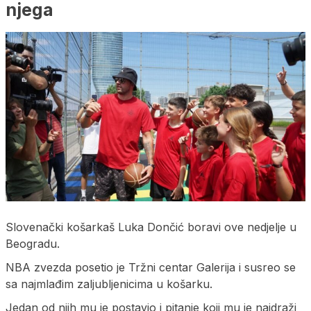
njega
Slovenački košarkaš Luka Dončić boravi ove nedjelje u
Beogradu.
NBA zvezda posetio je Tržni centar Galerija i susreo se
sa najmlađim zaljubljenicima u košarku.
Jedan od njih mu je postavio i pitanje koji mu je najdraži