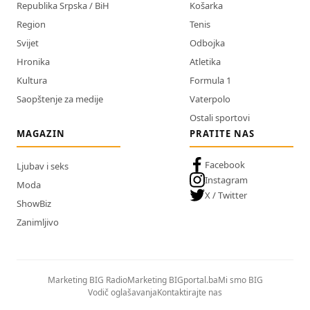
Republika Srpska / BiH
Košarka
Region
Tenis
Svijet
Odbojka
Hronika
Atletika
Kultura
Formula 1
Saopštenje za medije
Vaterpolo
Ostali sportovi
MAGAZIN
PRATITE NAS
Facebook
Ljubav i seks
Instagram
Moda
X / Twitter
ShowBiz
Zanimljivo
Marketing BIG Radio
Marketing BIGportal.ba
Mi smo BIG
Vodič oglašavanja
Kontaktirajte nas