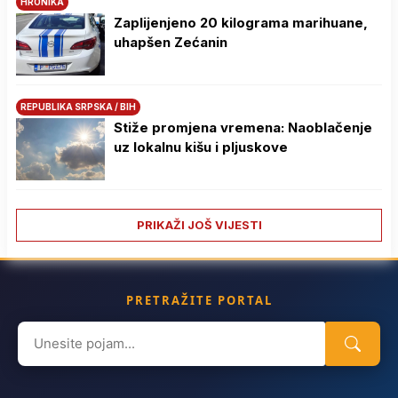
HRONIKA
Zaplijenjeno 20 kilograma marihuane,
uhapšen Zećanin
REPUBLIKA SRPSKA / BIH
Stiže promjena vremena: Naoblačenje
uz lokalnu kišu i pljuskove
PRIKAŽI JOŠ VIJESTI
PRETRAŽITE PORTAL
Search
for: