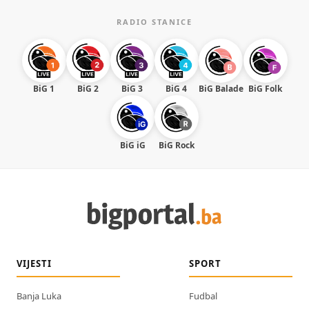
RADIO STANICE
BiG 1
BiG 2
BiG 3
BiG 4
BiG Balade
BiG Folk
BiG iG
BiG Rock
VIJESTI
SPORT
Banja Luka
Fudbal