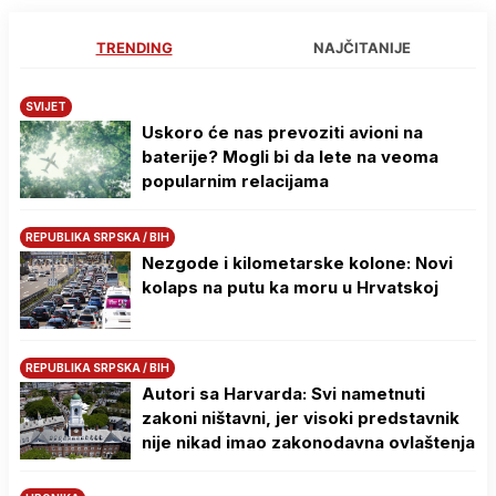
TRENDING
NAJČITANIJE
SVIJET
Uskoro će nas prevoziti avioni na
baterije? Mogli bi da lete na veoma
popularnim relacijama
REPUBLIKA SRPSKA / BIH
Nezgode i kilometarske kolone: Novi
kolaps na putu ka moru u Hrvatskoj
REPUBLIKA SRPSKA / BIH
Autori sa Harvarda: Svi nametnuti
zakoni ništavni, jer visoki predstavnik
nije nikad imao zakonodavna ovlaštenja