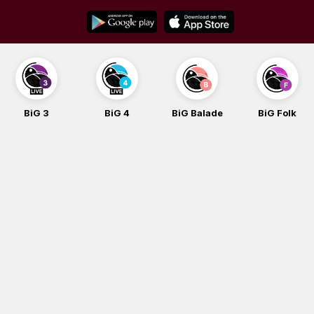
Skip
to
content
BiG 3
BiG 4
BiG Balade
BiG Folk