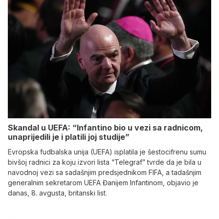
Skandal u UEFA: “Infantino bio u vezi sa radnicom,
unaprijedili je i platili joj studije”
Evropska fudbalska unija (UEFA) isplatila je šestocifrenu sumu
bivšoj radnici za koju izvori lista “Telegraf” tvrde da je bila u
navodnoj vezi sa sadašnjim predsjednikom FIFA, a tadašnjim
generalnim sekretarom UEFA Đanijem Infantinom, objavio je
danas, 8. avgusta, britanski list.