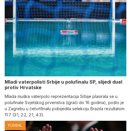
Mladi vaterpolisti Srbije u polufinalu SP, slijedi duel
protiv Hrvatske
Mlada muška vaterpolo reprezentacija Srbije plasirala se u
polufinale Svjetskog prvenstva (igrači do 16 godina), pošto je
u Zagrebu u četvrtfinalu pobijedila selekciju Brazila rezultatom
11:7 (3:1, 2:2, 2:1, 4:3).
FUDBAL