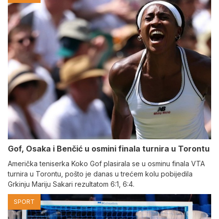
Gof, Osaka i Benčić u osmini finala turnira u Torontu
Američka teniserka Koko Gof plasirala se u osminu finala VTA
turnira u Torontu, pošto je danas u trećem kolu pobijedila
Grkinju Mariju Sakari rezultatom 6:1, 6:4.
SPORT