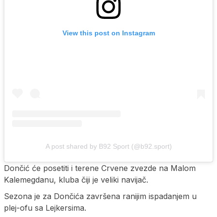
View this post on Instagram
A post shared by B92 Sport (@b92.sport)
Dončić će posetiti i terene Crvene zvezde na Malom
Kalemegdanu, kluba čiji je veliki navijač.
Sezona je za Dončića završena ranijim ispadanjem u
plej-ofu sa Lejkersima.