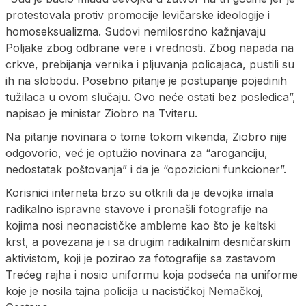
protestovala protiv promocije levičarske ideologije i
homoseksualizma. Sudovi nemilosrdno kažnjavaju
Poljake zbog odbrane vere i vrednosti. Zbog napada na
crkve, prebijanja vernika i pljuvanja policajaca, pustili su
ih na slobodu. Posebno pitanje je postupanje pojedinih
tužilaca u ovom slučaju. Ovo neće ostati bez posledica”,
napisao je ministar Ziobro na Tviteru.
Na pitanje novinara o tome tokom vikenda, Ziobro nije
odgovorio, već je optužio novinara za “aroganciju,
nedostatak poštovanja” i da je “opozicioni funkcioner”.
Korisnici interneta brzo su otkrili da je devojka imala
radikalno ispravne stavove i pronašli fotografije na
kojima nosi neonacističke ambleme kao što je keltski
krst, a povezana je i sa drugim radikalnim desničarskim
aktivistom, koji je pozirao za fotografije sa zastavom
Trećeg rajha i nosio uniformu koja podseća na uniforme
koje je nosila tajna policija u nacističkoj Nemačkoj,