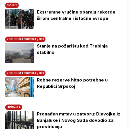
SVIJET
Ekstremne vrućine obaraju rekorde
širom centralne i istočne Evrope
REPUBLIKA SRPSKA / BIH
Stanje na požarištu kod Trebinja
stabilno
REPUBLIKA SRPSKA / BIH
Robne rezerve hitno potrebne u
Republici Srpskoj
HRONIKA
Pronađen mrtav u zatvoru: Djevojke iz
Banjaluke i Novog Sada dovodio za
prostituciju