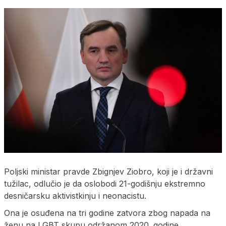
Poljski ministar pravde Zbignjev Ziobro, koji je i državni
tužilac, odlučio je da oslobodi 21-godišnju ekstremno
desničarsku aktivistkinju i neonacistu.
Ona je osuđena na tri godine zatvora zbog napada na
ženu na LGBT skupu održanom 2020. godine.