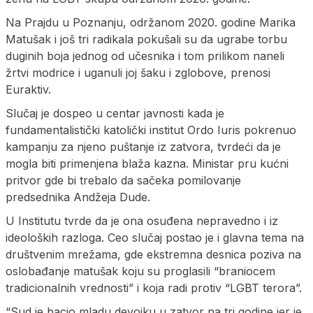
Na Prajdu u Poznanju, održanom 2020. godine Marika
Matušak i još tri radikala pokušali su da ugrabe torbu
duginih boja jednog od učesnika i tom prilikom naneli
žrtvi modrice i uganuli joj šaku i zglobove, prenosi
Euraktiv.
Slučaj je dospeo u centar javnosti kada je
fundamentalistički katolički institut Ordo Iuris pokrenuo
kampanju za njeno puštanje iz zatvora, tvrdeći da je
mogla biti primenjena blaža kazna. Ministar pru kućni
pritvor gde bi trebalo da sačeka pomilovanje
predsednika Andžeja Dude.
U Institutu tvrde da je ona osuđena nepravedno i iz
ideoloških razloga. Ceo slučaj postao je i glavna tema na
društvenim mrežama, gde ekstremna desnica poziva na
oslobađanje matušak koju su proglasili “braniocem
tradicionalnih vrednosti” i koja radi protiv “LGBT terora”.
“Sud je bacio mladu devojku u zatvor na tri godine jer je