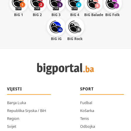
BiG 1
BiG 2
BiG 3
BiG 4
BiG Balade
BiG Folk
BiG iG
BiG Rock
VIJESTI
SPORT
Banja Luka
Fudbal
Republika Srpska / BiH
Košarka
Region
Tenis
Svijet
Odbojka