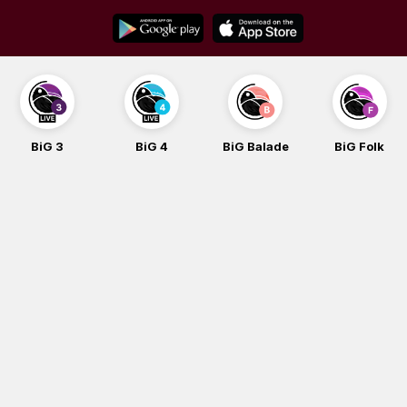
Skip
to
content
BiG 3
BiG 4
BiG Balade
BiG Folk