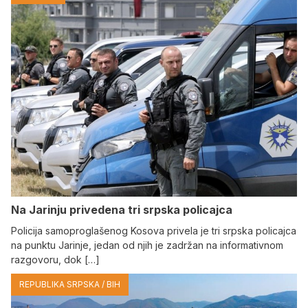
Na Јarinju privedena tri srpska policajca
Policija samoproglašenog Kosova privela je tri srpska policajca
na punktu Јarinje, jedan od njih je zadržan na informativnom
razgovoru, dok […]
REPUBLIKA SRPSKA / BIH