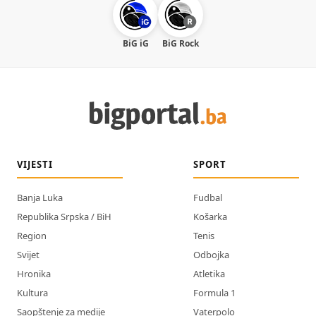
BiG iG
BiG Rock
VIJESTI
SPORT
Banja Luka
Fudbal
Republika Srpska / BiH
Košarka
Region
Tenis
Svijet
Odbojka
Hronika
Atletika
Kultura
Formula 1
Saopštenje za medije
Vaterpolo