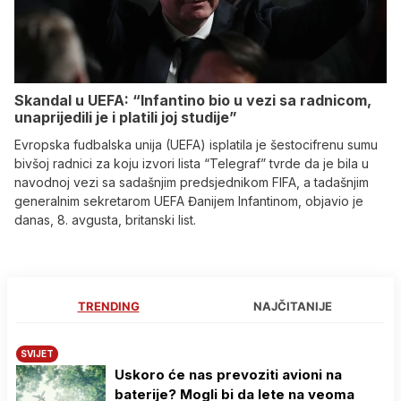
Skandal u UEFA: “Infantino bio u vezi sa radnicom,
unaprijedili je i platili joj studije”
Evropska fudbalska unija (UEFA) isplatila je šestocifrenu sumu
bivšoj radnici za koju izvori lista “Telegraf” tvrde da je bila u
navodnoj vezi sa sadašnjim predsjednikom FIFA, a tadašnjim
generalnim sekretarom UEFA Đanijem Infantinom, objavio je
danas, 8. avgusta, britanski list.
TRENDING
NAJČITANIJE
SVIJET
Uskoro će nas prevoziti avioni na
baterije? Mogli bi da lete na veoma