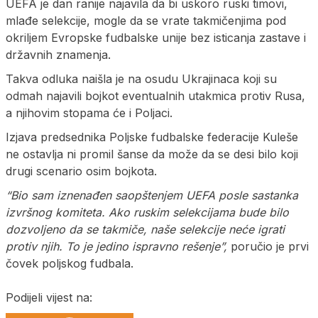
UEFA je dan ranije najavila da bi uskoro ruski timovi,
mlađe selekcije, mogle da se vrate takmičenjima pod
okriljem Evropske fudbalske unije bez isticanja zastave i
državnih znamenja.
Takva odluka naišla je na osudu Ukrajinaca koji su
odmah najavili bojkot eventualnih utakmica protiv Rusa,
a njihovim stopama će i Poljaci.
Izjava predsednika Poljske fudbalske federacije Kuleše
ne ostavlja ni promil šanse da može da se desi bilo koji
drugi scenario osim bojkota.
“Bio sam iznenađen saopštenjem UEFA posle sastanka
izvršnog komiteta. Ako ruskim selekcijama bude bilo
dozvoljeno da se takmiče, naše selekcije neće igrati
protiv njih. To je jedino ispravno rešenje”,
poručio je prvi
čovek poljskog fudbala.
Podijeli vijest na: