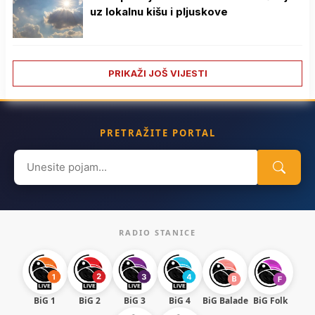
uz lokalnu kišu i pljuskove
PRIKAŽI JOŠ VIJESTI
PRETRAŽITE PORTAL
Search
for:
RADIO STANICE
BiG 1
BiG 2
BiG 3
BiG 4
BiG Balade
BiG Folk