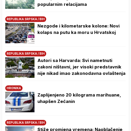
popularnim relacijama
REPUBLIKA SRPSKA / BIH
Nezgode i kilometarske kolone: Novi
kolaps na putu ka moru u Hrvatskoj
REPUBLIKA SRPSKA / BIH
Autori sa Harvarda: Svi nametnuti
zakoni ništavni, jer visoki predstavnik
nije nikad imao zakonodavna ovlaštenja
HRONIKA
Zaplijenjeno 20 kilograma marihuane,
uhapšen Zećanin
REPUBLIKA SRPSKA / BIH
Stiže promjena vremena: Naoblačenje