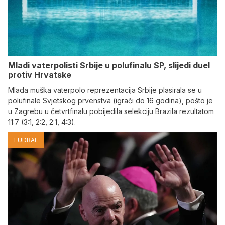
Mladi vaterpolisti Srbije u polufinalu SP, slijedi duel
protiv Hrvatske
Mlada muška vaterpolo reprezentacija Srbije plasirala se u
polufinale Svjetskog prvenstva (igrači do 16 godina), pošto je
u Zagrebu u četvrtfinalu pobijedila selekciju Brazila rezultatom
11:7 (3:1, 2:2, 2:1, 4:3).
FUDBAL