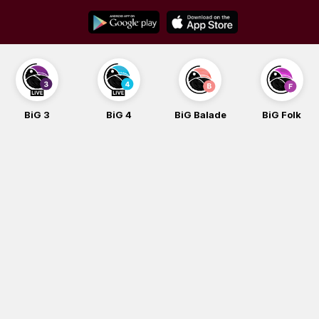
Skip
to
content
BiG 3
BiG 4
BiG Balade
BiG Folk