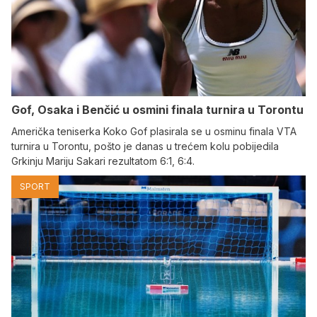
Gof, Osaka i Benčić u osmini finala turnira u Torontu
Američka teniserka Koko Gof plasirala se u osminu finala VTA
turnira u Torontu, pošto je danas u trećem kolu pobijedila
Grkinju Mariju Sakari rezultatom 6:1, 6:4.
SPORT