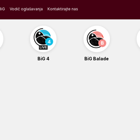
BiG
Vodič oglašavanja
Kontaktirajte nas
BiG 4
BiG Balade