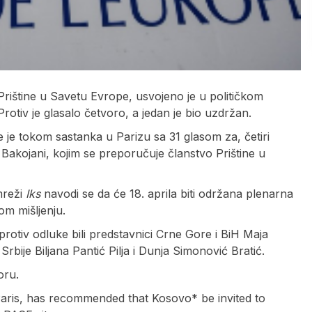
Prištine u Savetu Evrope, usvojeno je u političkom
otiv je glasalo četvoro, a jedan je bio uzdržan.
 je tokom sastanka u Parizu sa 31 glasom za, četiri
 Bakojani, kojim se preporučuje članstvo Prištine u
mreži
Iks
navodi se da će 18. aprila biti održana plenarna
om mišljenju.
protiv odluke bili predstavnici Crne Gore i BiH Maja
rbije Biljana Pantić Pilja i Dunja Simonović Bratić.
oru.
Paris, has recommended that Kosovo* be invited to