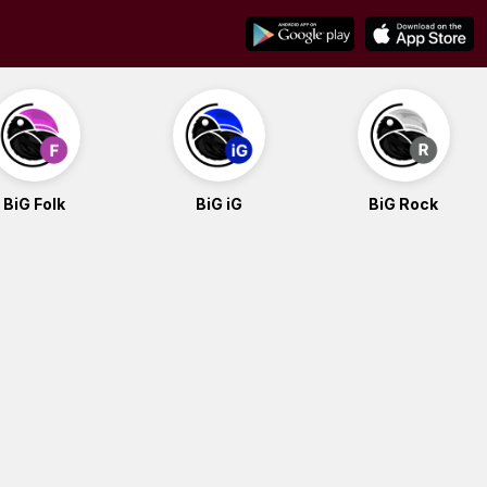
BiG Folk
BiG iG
BiG Rock