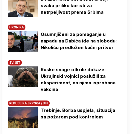
svaku priliku koristi za
netrpeljivost prema Srbima
HRONIKA
Osumnjičeni za pomaganje u
napadu na Dabića ide na slobodu:
Nikoliću predložen kućni pritvor
SVIJET
Ruske snage otkrile dokaze:
Ukrajinski vojnici poslužili za
eksperiment, na njima isprobana
vakcina
REPUBLIKA SRPSKA / BIH
Trebinje: Borba uspjela, situacija
sa požarom pod kontrolom