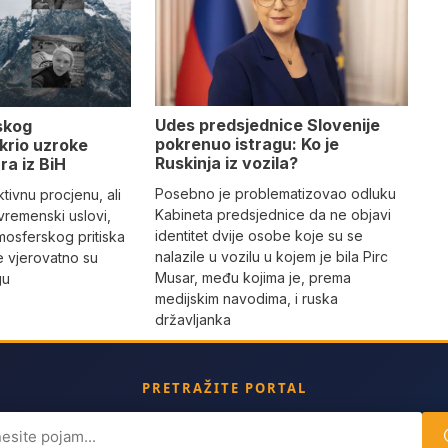
Udes predsjednice Slovenije
skog
pokrenuo istragu: Ko je
krio uzroke
Ruskinja iz vozila?
ra iz BiH
Posebno je problematizovao odluku
tivnu procjenu, ali
Kabineta predsjednice da ne objavi
vremenski uslovi,
identitet dvije osobe koje su se
mosferskog pritiska
nalazile u vozilu u kojem je bila Pirc
e vjerovatno su
Musar, među kojima je, prema
gu
medijskim navodima, i ruska
državljanka
PRETRAŽITE PORTAL
ch