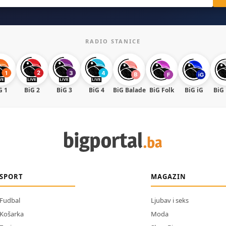
RADIO STANICE
G 1
BiG 2
BiG 3
BiG 4
BiG Balade
BiG Folk
BiG iG
BiG
SPORT
MAGAZIN
Fudbal
Ljubav i seks
Košarka
Moda