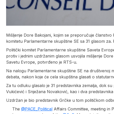
Mišljenje Dore Bakojani, kojim se preporučuje članstvo 
komitetu Parlamentarne skupštine SE sa 31 glasom za. Pr
Politički komitet Parlamentarne skupštine Saveta Evrope
protiv i jednim uzdržanim glasom usvojila mišljenje Dore
Savetu Evrope, potvrđeno je RTS-u.
Na nalogu Parlamentarne skupštine SE na društvenoj 
debata, nakon koje će cela skupština glasati o statutarn
Za tu odluku glasalo je 31 predstavnika zemalja, dok su 
Vukićević i Snježana Novaković, kao i dva predstavnika S
Uzdržan je bio predstavnik Grčke u tom političkom odb
The
@PACE_Political
Affairs Committee, meeting in 