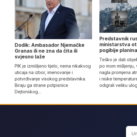
Predstavnik ru
ministarstva ot
Dodik: Ambasador Njemačke
pogibije planina
Granas ili ne zna da čita ili
svjesno laže
Teško je dati objek
PIK je izmišljeno tijelo, nema nikakvog
po mom mišljenju, 
uticaja na izbor, imenovanje i
nagla promjena at
potvrđivanje visokog predstavnika.
i niske temperatur
Biraju ga strane potpisnice
odigrali veliku ulo
Dejtonskog…
Sear
for: