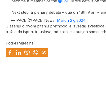
become a member of the
@CoE
. More details on t
Next step: a plenary debate – due on 18th April – and
— PACE (@PACE_News)
March 27, 2024
Glasanju o ovom pitanju prethodio je izveštaj izvestioca
tražila da ispuni tri uslova, od kojih je ispunjen samo j
Podijeli vijest na: