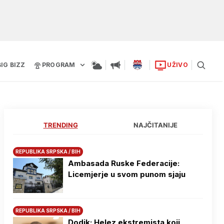
BIG BIZZ
PROGRAM
UŽIVO
TRENDING
NAJČITANIJE
REPUBLIKA SRPSKA / BIH
Ambasada Ruske Federacije:
Licemjerje u svom punom sjaju
REPUBLIKA SRPSKA / BIH
Dodik: Helez ekstremista koji