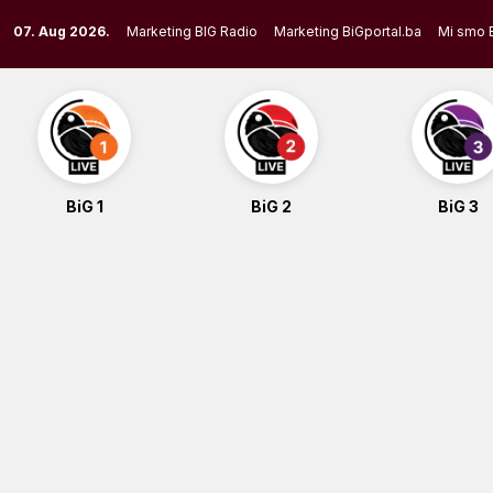
Skip
07. Aug 2026.
Marketing BIG Radio
Marketing BiGportal.ba
Mi smo 
to
content
BiG 1
BiG 2
BiG 3