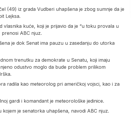
el (49) iz grada Vudberi uhapšena je zbog sumnje da je
it Lejksa.
 vlasnika kuće, koji je prijavio da je “u toku provala u
el, prenosi ABC njuz.
pšena je dok Senat ima pauzu u zasedanju do utorka
dnom trenutku za demokrate u Senatu, koji imaju
i njeno odustvo moglo da bude problem prilikom
rška.
ra radila kao meteorolog pri američkoj vojsci, kao i za
noj gardi i komandant je meteorološke jedinice.
 u kojem je senatorka uhapšena, navodi ABC njuz.