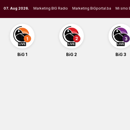
Skip
07. Aug 2026.
Marketing BIG Radio
Marketing BiGportal.ba
Mi smo 
to
content
BiG 1
BiG 2
BiG 3