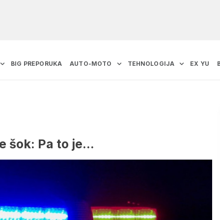
BIG PREPORUKA
AUTO-MOTO
TEHNOLOGIJA
EX YU
je šok: Pa to je…