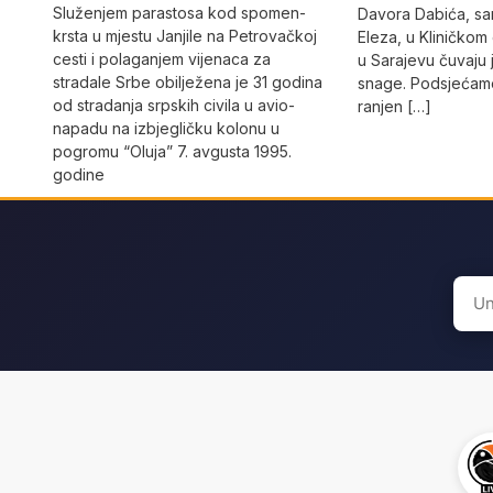
Služenjem parastosa kod spomen-
Davora Dabića, sa
krsta u mjestu Janjile na Petrovačkoj
Eleza, u Kliničkom
cesti i polaganjem vijenaca za
u Sarajevu čuvaju 
stradale Srbe obilježena je 31 godina
snage. Podsjećamo
od stradanja srpskih civila u avio-
ranjen […]
napadu na izbjegličku kolonu u
pogromu “Oluja” 7. avgusta 1995.
godine
Sear
for: