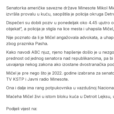
Senatorka američke savezne države Minesote Mikol Mič
izvršila provalu u kuću, saopštila je policija okruga Detro
Dispečeri su dobili poziv u ponedeljak oko 4.45 ujutro od
objekat”, a policija je stigla na lice mesta i uhapsila Mič
Nije poznato da li je Mičel angažovala advokata, a uha
zbog praznika Pasha.
Kako navodi ABC njuz, njeno hapšenje došlo je u nezgo
prednost od jednog senatora nad republikancima, pa b
usvajanja nekog zakona ako izostane dvostranačka pod
Mičel je pre nego što je 2022. godine izabrana za senato
TV KSTP i Javni radio Minesote.
Ona i dalje ima rang potpukovnika u vazdušnoj Nacional
Maćeha Mičel živi u istom bloku kuća u Detroit Lejksu,
Podijeli vijest na: