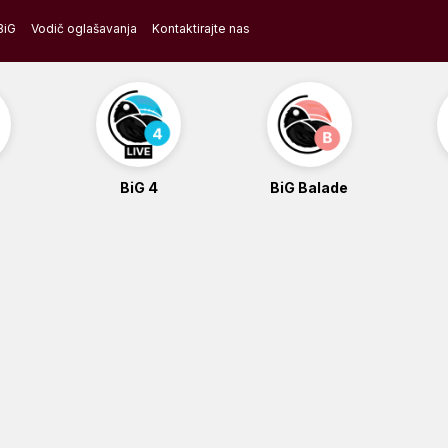
BiG
Vodič oglašavanja
Kontaktirajte nas
BiG 4
BiG Balade