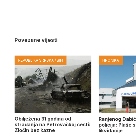
Povezane vijesti
REPUBLIKA SRPSKA / BIH
HRONIKA
Obilježena 31 godina od
Ranjenog Dabić
stradanja na Petrovačkoj cesti:
policija: Plaše 
Zločin bez kazne
likvidacije