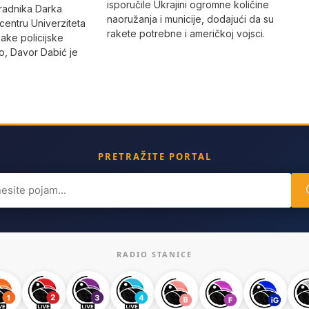
isporučile Ukrajini ogromne količine
radnika Darka
naoružanja i municije, dodajući da su
 centru Univerziteta
rakete potrebne i američkoj vojsci.
jake policijske
, Davor Dabić je
PRETRAŽITE PORTAL
ch
RADIO STANICE