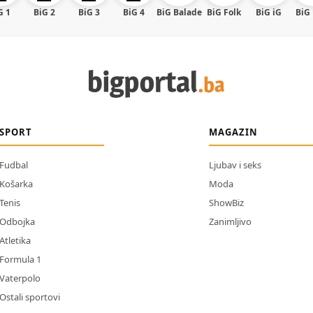
G 1
BiG 2
BiG 3
BiG 4
BiG Balade
BiG Folk
BiG iG
BiG
SPORT
MAGAZIN
Fudbal
Ljubav i seks
Košarka
Moda
Tenis
ShowBiz
Odbojka
Zanimljivo
Atletika
Formula 1
Vaterpolo
Ostali sportovi