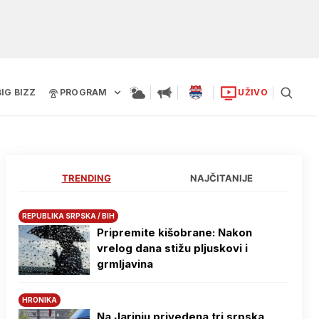
BIG BIZZ
PROGRAM
UŽIVO
TRENDING
NAJČITANIJE
REPUBLIKA SRPSKA / BIH
Pripremite kišobrane: Nakon
vrelog dana stižu pljuskovi i
grmljavina
HRONIKA
Na Јarinju privedena tri srpska