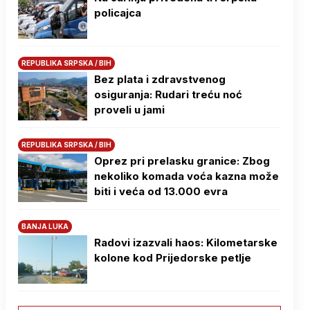
policajca
REPUBLIKA SRPSKA / BIH
Bez plata i zdravstvenog
osiguranja: Rudari treću noć
proveli u jami
REPUBLIKA SRPSKA / BIH
Oprez pri prelasku granice: Zbog
nekoliko komada voća kazna može
biti i veća od 13.000 evra
BANJA LUKA
Radovi izazvali haos: Kilometarske
kolone kod Prijedorske petlje