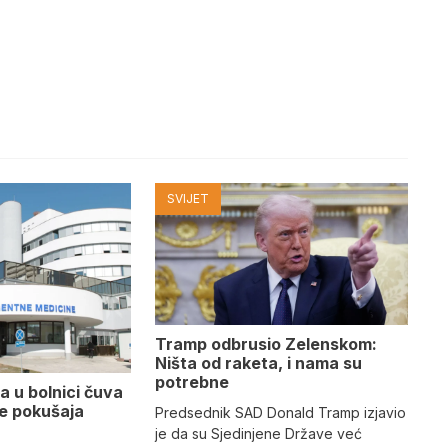
SVIJET
Tramp odbrusio Zelenskom:
Ništa od raketa, i nama su
potrebne
a u bolnici čuva
se pokušaja
Predsednik SAD Donald Tramp izjavio
je da su Sjedinjene Države već