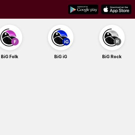
BiG Folk
BiG iG
BiG Rock