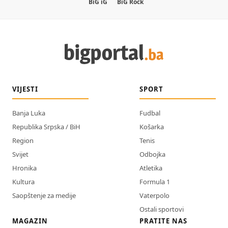
BiG iG
BiG Rock
VIJESTI
SPORT
Banja Luka
Fudbal
Republika Srpska / BiH
Košarka
Region
Tenis
Svijet
Odbojka
Hronika
Atletika
Kultura
Formula 1
Saopštenje za medije
Vaterpolo
Ostali sportovi
MAGAZIN
PRATITE NAS