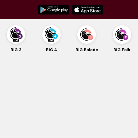
Skip
to
content
BiG 3
BiG 4
BiG Balade
BiG Folk