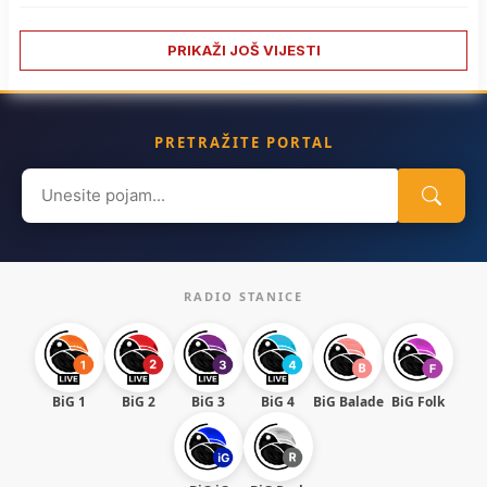
PRIKAŽI JOŠ VIJESTI
PRETRAŽITE PORTAL
Search
for:
RADIO STANICE
BiG 1
BiG 2
BiG 3
BiG 4
BiG Balade
BiG Folk