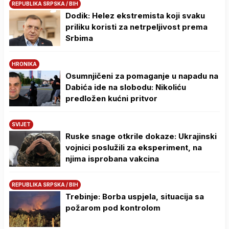
REPUBLIKA SRPSKA / BIH
Dodik: Helez ekstremista koji svaku
priliku koristi za netrpeljivost prema
Srbima
HRONIKA
Osumnjičeni za pomaganje u napadu na
Dabića ide na slobodu: Nikoliću
predložen kućni pritvor
SVIJET
Ruske snage otkrile dokaze: Ukrajinski
vojnici poslužili za eksperiment, na
njima isprobana vakcina
REPUBLIKA SRPSKA / BIH
Trebinje: Borba uspjela, situacija sa
požarom pod kontrolom