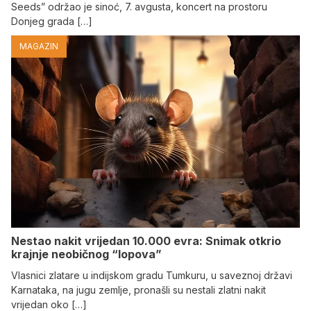
Seeds” održao je sinoć, 7. avgusta, koncert na prostoru
Donjeg grada […]
MAGAZIN
Nestao nakit vrijedan 10.000 evra: Snimak otkrio
krajnje neobičnog “lopova”
Vlasnici zlatare u indijskom gradu Tumkuru, u saveznoj državi
Karnataka, na jugu zemlje, pronašli su nestali zlatni nakit
vrijedan oko […]