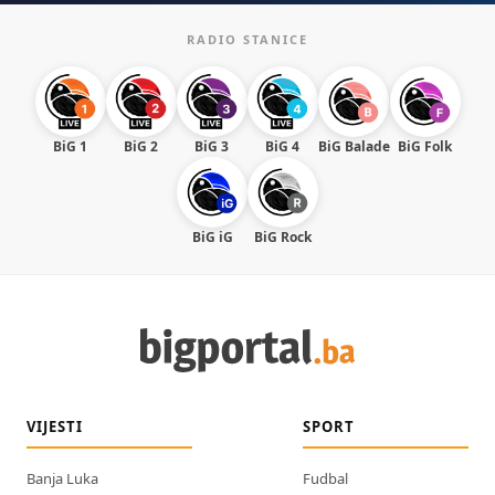
RADIO STANICE
BiG 1
BiG 2
BiG 3
BiG 4
BiG Balade
BiG Folk
BiG iG
BiG Rock
VIJESTI
SPORT
Banja Luka
Fudbal