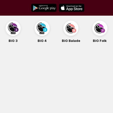
Skip
to
content
3
BiG 4
BiG Balade
BiG Folk
BiG