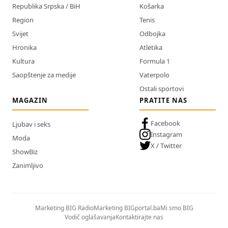
Republika Srpska / BiH
Košarka
Region
Tenis
Svijet
Odbojka
Hronika
Atletika
Kultura
Formula 1
Saopštenje za medije
Vaterpolo
Ostali sportovi
MAGAZIN
PRATITE NAS
Facebook
Ljubav i seks
Instagram
Moda
X / Twitter
ShowBiz
Zanimljivo
Marketing BIG Radio
Marketing BIGportal.ba
Mi smo BIG
Vodič oglašavanja
Kontaktirajte nas