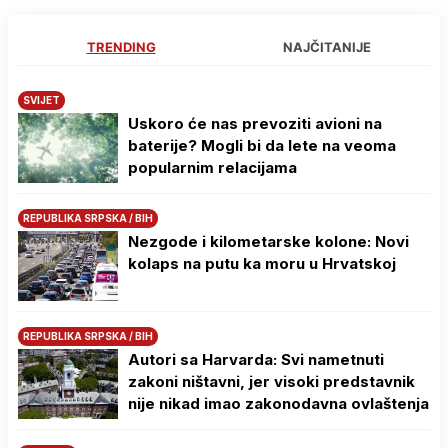
TRENDING
NAJČITANIJE
SVIJET
Uskoro će nas prevoziti avioni na
baterije? Mogli bi da lete na veoma
popularnim relacijama
REPUBLIKA SRPSKA / BIH
Nezgode i kilometarske kolone: Novi
kolaps na putu ka moru u Hrvatskoj
REPUBLIKA SRPSKA / BIH
Autori sa Harvarda: Svi nametnuti
zakoni ništavni, jer visoki predstavnik
nije nikad imao zakonodavna ovlaštenja