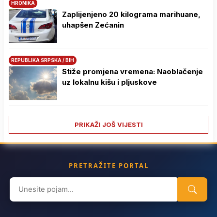
HRONIKA
Zaplijenjeno 20 kilograma marihuane,
uhapšen Zećanin
REPUBLIKA SRPSKA / BIH
Stiže promjena vremena: Naoblačenje
uz lokalnu kišu i pljuskove
PRIKAŽI JOŠ VIJESTI
PRETRAŽITE PORTAL
Search
for: