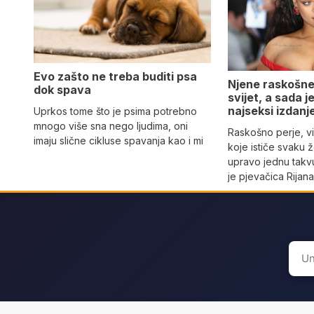
Evo zašto ne treba buditi psa
Njene raskošne
dok spava
svijet, a sada 
najseksi izdanj
Uprkos tome što je psima potrebno
mnogo više sna nego ljudima, oni
Raskošno perje, vi
imaju slične cikluse spavanja kao i mi
koje ističe svaku 
upravo jednu takvu
je pjevačica Rijan
Sear
for: