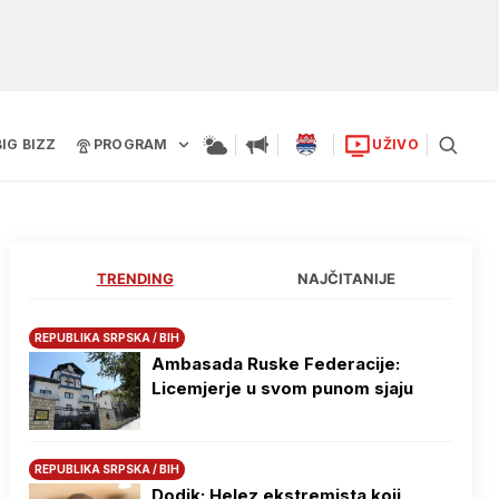
BIG BIZZ
PROGRAM
UŽIVO
TRENDING
NAJČITANIJE
REPUBLIKA SRPSKA / BIH
Ambasada Ruske Federacije:
Licemjerje u svom punom sjaju
REPUBLIKA SRPSKA / BIH
Dodik: Helez ekstremista koji