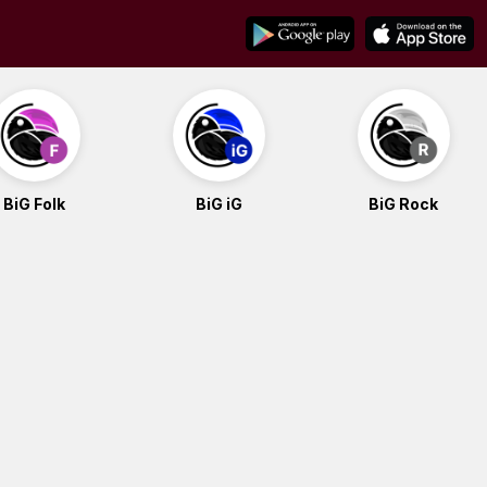
BiG Folk
BiG iG
BiG Rock