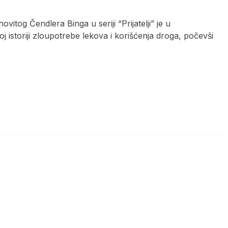
ovitog Čendlera Binga u seriji “Prijatelji” je u
 istoriji zloupotrebe lekova i korišćenja droga, počevši