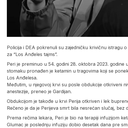
Policija i DEA pokrenuli su zajedničku krivičnu istragu o
za “Los Anđeles tajms”.
Peri je preminuo u 54. godini 28. oktobra 2023. godin
stomaku pronađen je ketamin u tragovima koji se ponekad
Los Anđelesa.
Međutim, u njegovoj krvi su posle obdukcije otkriveni ni
anestezije, preneo je Gardijan.
Obdukcijom je takođe u krvi Perija otkriven i lek buprenor
Rečeno je da je Perijeva smrt bila nesrećan slučaj, bez
Prema rečima lekara, Peri je bio na terapiji infuzijom ke
Glumac je poslednju infuziju dobio desetak dana pre smr