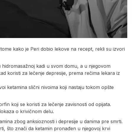
 tome kako je Peri dobio lekove na recept, rekli su izvori
e u hidromasažnoj kadi u svom domu, a u njegovom
 koristi za lečenje depresije, prema rečima lekara iz
voi ketamina slični nivoima koji nastaju tokom opšte
fin koji se koristi za lečenje zavisnosti od opijata.
 dokaza o krivičnom delu.
tamina zbog anksioznosti i depresije u danima pre smrti.
ti, što znači da ketamin pronađen u njegovoj krvi