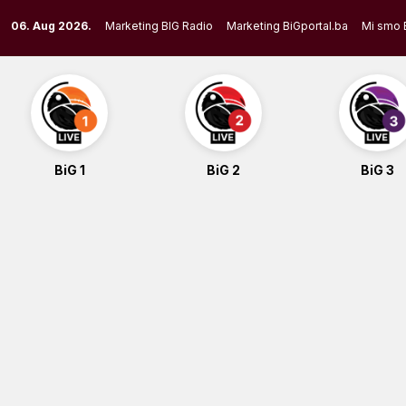
Skip
06. Aug 2026.
Marketing BIG Radio
Marketing BiGportal.ba
Mi smo 
to
content
BiG 1
BiG 2
BiG 3