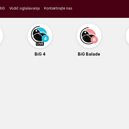
BiG
Vodič oglašavanja
Kontaktirajte nas
BiG 4
BiG Balade