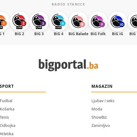
RADIO STANICE
G 1
BiG 2
BiG 3
BiG 4
BiG Balade
BiG Folk
BiG iG
BiG
SPORT
MAGAZIN
Fudbal
Ljubav i seks
Košarka
Moda
Tenis
ShowBiz
Odbojka
Zanimljivo
Atletika