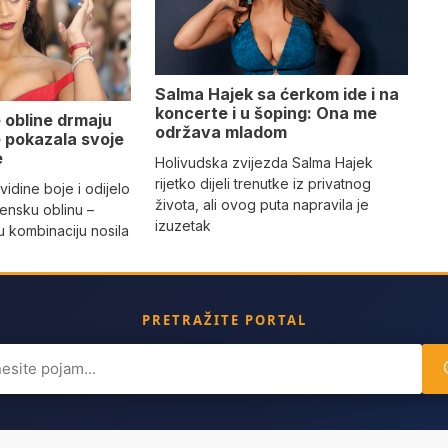
Salma Hajek sa ćerkom ide i na
koncerte i u šoping: Ona me
 obline drmaju
održava mladom
je pokazala svoje
e
Holivudska zvijezda Salma Hajek
rijetko dijeli trenutke iz privatnog
vidine boje i odijelo
života, ali ovog puta napravila je
žensku oblinu –
izuzetak
 kombinaciju nosila
a
PRETRAŽITE PORTAL
ch