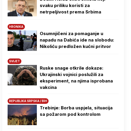
svaku priliku koristi za
netrpeljivost prema Srbima
HRONIKA
Osumnjičeni za pomaganje u
napadu na Dabića ide na slobodu:
Nikoliću predložen kućni pritvor
SVIJET
Ruske snage otkrile dokaze:
Ukrajinski vojnici poslužili za
eksperiment, na njima isprobana
vakcina
REPUBLIKA SRPSKA / BIH
Trebinje: Borba uspjela, situacija
sa požarom pod kontrolom