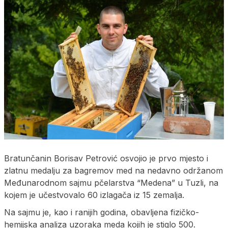
Bratunčanin Borisav Petrović osvojio je prvo mjesto i
zlatnu medalju za bagremov med na nedavno održanom
Međunarodnom sajmu pčelarstva “Medena” u Tuzli, na
kojem je učestvovalo 60 izlagača iz 15 zemalja.
Na sajmu je, kao i ranijih godina, obavljena fizičko-
hemijska analiza uzoraka meda kojih je stiglo 500.