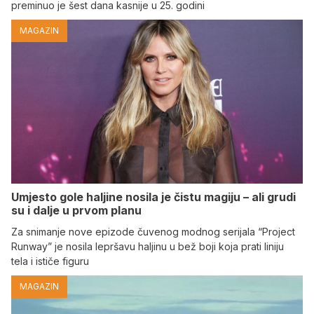
preminuo je šest dana kasnije u 25. godini
MAGAZIN
Umjesto gole haljine nosila je čistu magiju – ali grudi
su i dalje u prvom planu
Za snimanje nove epizode čuvenog modnog serijala “Project
Runway” je nosila lepršavu haljinu u bež boji koja prati liniju
tela i ističe figuru
MAGAZIN