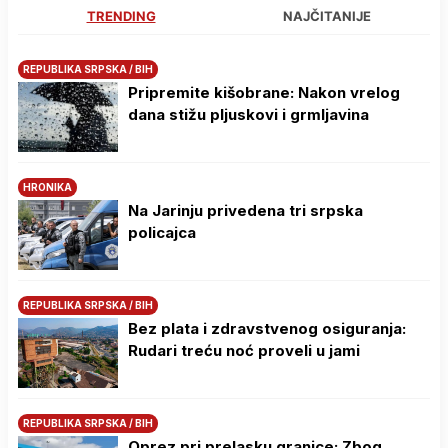
TRENDING
NAJČITANIJE
REPUBLIKA SRPSKA / BIH
Pripremite kišobrane: Nakon vrelog
dana stižu pljuskovi i grmljavina
HRONIKA
Na Јarinju privedena tri srpska
policajca
REPUBLIKA SRPSKA / BIH
Bez plata i zdravstvenog osiguranja:
Rudari treću noć proveli u jami
REPUBLIKA SRPSKA / BIH
Oprez pri prelasku granice: Zbog