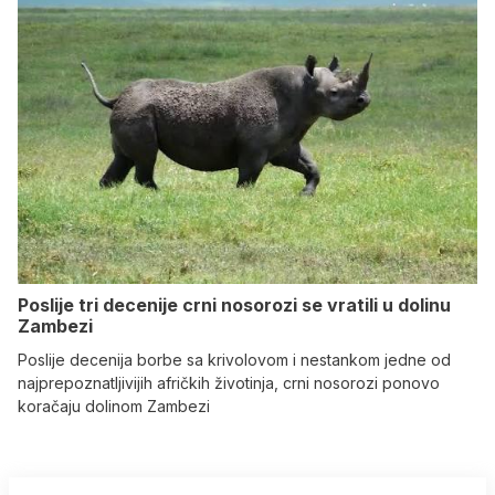
Poslije tri decenije crni nosorozi se vratili u dolinu
Zambezi
Poslije decenija borbe sa krivolovom i nestankom jedne od
najprepoznatljivijih afričkih životinja, crni nosorozi ponovo
koračaju dolinom Zambezi