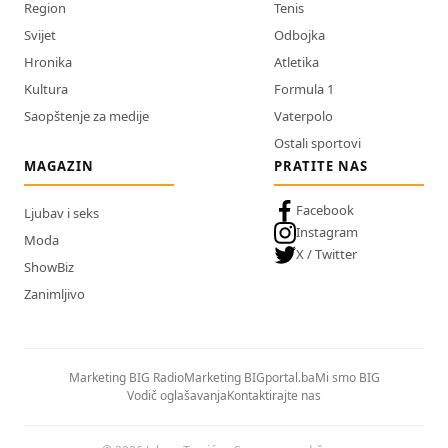
Region
Tenis
Svijet
Odbojka
Hronika
Atletika
Kultura
Formula 1
Saopštenje za medije
Vaterpolo
Ostali sportovi
MAGAZIN
PRATITE NAS
Facebook
Ljubav i seks
Instagram
Moda
X / Twitter
ShowBiz
Zanimljivo
Marketing BIG Radio
Marketing BIGportal.ba
Mi smo BIG
Vodič oglašavanja
Kontaktirajte nas