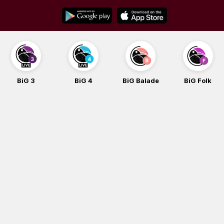
Skip
to
content
BiG 3
BiG 4
BiG Balade
BiG Folk