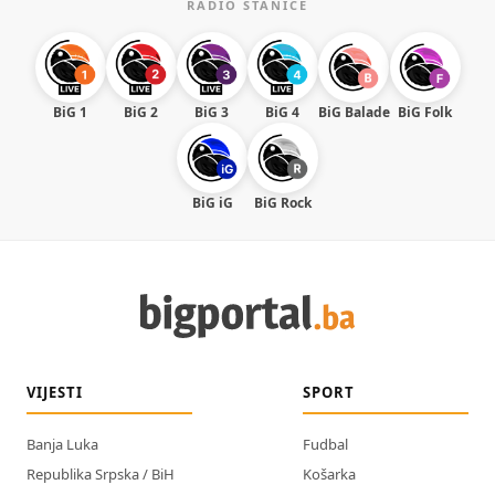
RADIO STANICE
BiG 1
BiG 2
BiG 3
BiG 4
BiG Balade
BiG Folk
BiG iG
BiG Rock
VIJESTI
SPORT
Banja Luka
Fudbal
Republika Srpska / BiH
Košarka