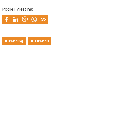
Podijeli vijest na:
#Trending
#U trendu