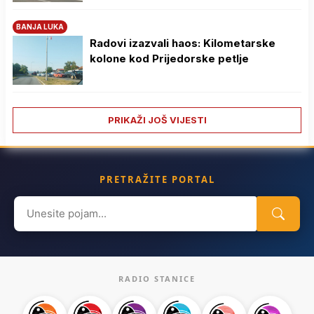
BANJA LUKA
Radovi izazvali haos: Kilometarske
kolone kod Prijedorske petlje
PRIKAŽI JOŠ VIJESTI
PRETRAŽITE PORTAL
Search
for:
RADIO STANICE