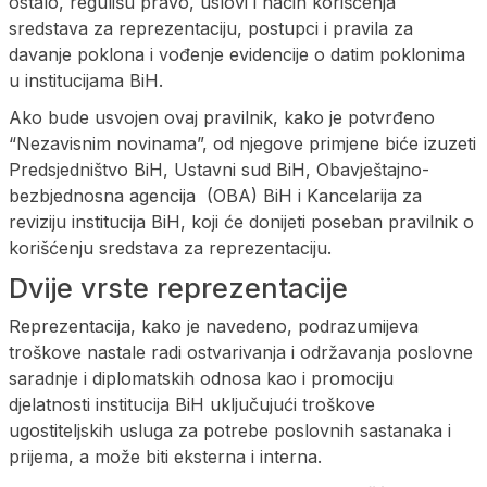
ostalo, regulišu pravo, uslovi i način korišćenja
sredstava za reprezentaciju, postupci i pravila za
davanje poklona i vođenje evidencije o datim poklonima
u institucijama BiH.
Ako bude usvojen ovaj pravilnik, kako je potvrđeno
“Nezavisnim novinama”, od njegove primjene biće izuzeti
Predsjedništvo BiH, Ustavni sud BiH, Obavještajno-
bezbjednosna agencija (OBA) BiH i Kancelarija za
reviziju institucija BiH, koji će donijeti poseban pravilnik o
korišćenju sredstava za reprezentaciju.
Dvije vrste reprezentacije
Reprezentacija, kako je navedeno, podrazumijeva
troškove nastale radi ostvarivanja i održavanja poslovne
saradnje i diplomatskih odnosa kao i promociju
djelatnosti institucija BiH uključujući troškove
ugostiteljskih usluga za potrebe poslovnih sastanaka i
prijema, a može biti eksterna i interna.