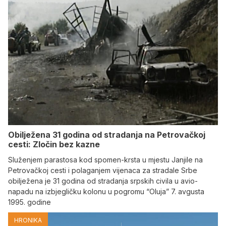
Obilježena 31 godina od stradanja na Petrovačkoj
cesti: Zločin bez kazne
Služenjem parastosa kod spomen-krsta u mjestu Janjile na
Petrovačkoj cesti i polaganjem vijenaca za stradale Srbe
obilježena je 31 godina od stradanja srpskih civila u avio-
napadu na izbjegličku kolonu u pogromu “Oluja” 7. avgusta
1995. godine
HRONIKA