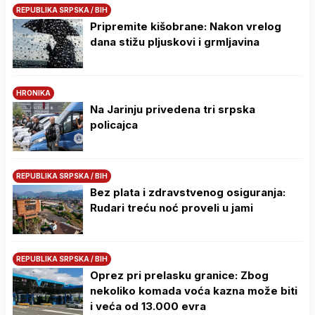
REPUBLIKA SRPSKA / BIH
Pripremite kišobrane: Nakon vrelog
dana stižu pljuskovi i grmljavina
HRONIKA
Na Јarinju privedena tri srpska
policajca
REPUBLIKA SRPSKA / BIH
Bez plata i zdravstvenog osiguranja:
Rudari treću noć proveli u jami
REPUBLIKA SRPSKA / BIH
Oprez pri prelasku granice: Zbog
nekoliko komada voća kazna može biti
i veća od 13.000 evra