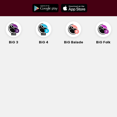
Skip
to
content
BiG 4
BiG Balade
BiG Folk
BiG iG