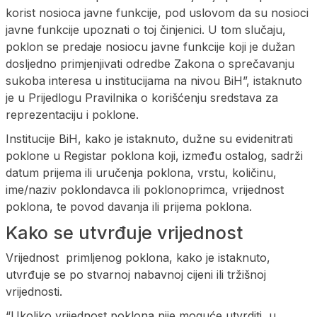
korist nosioca javne funkcije, pod uslovom da su nosioci
javne funkcije upoznati o toj činjenici. U tom slučaju,
poklon se predaje nosiocu javne funkcije koji je dužan
dosljedno primjenjivati odredbe Zakona o sprečavanju
sukoba interesa u institucijama na nivou BiH”, istaknuto
je u Prijedlogu Pravilnika o korišćenju sredstava za
reprezentaciju i poklone.
Institucije BiH, kako je istaknuto, dužne su evidenitrati
poklone u Registar poklona koji, između ostalog, sadrži
datum prijema ili uručenja poklona, vrstu, količinu,
ime/naziv poklondavca ili poklonoprimca, vrijednost
poklona, te povod davanja ili prijema poklona.
Kako se utvrđuje vrijednost
Vrijednost primljenog poklona, kako je istaknuto,
utvrđuje se po stvarnoj nabavnoj cijeni ili tržišnoj
vrijednosti.
“Ukoliko vrijednost poklona nije moguće utvrditi, u