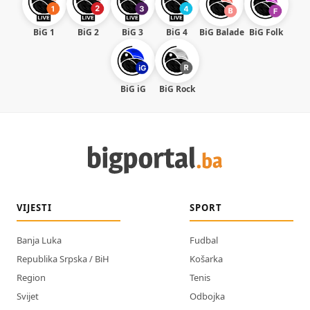
BiG 1
BiG 2
BiG 3
BiG 4
BiG Balade
BiG Folk
BiG iG
BiG Rock
VIJESTI
SPORT
Banja Luka
Fudbal
Republika Srpska / BiH
Košarka
Region
Tenis
Svijet
Odbojka