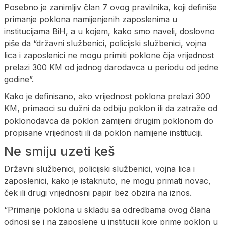
Posebno je zanimljiv član 7 ovog pravilnika, koji definiše
primanje poklona namijenjenih zaposlenima u
institucijama BiH, a u kojem, kako smo naveli, doslovno
piše da “državni službenici, policijski službenici, vojna
lica i zaposlenici ne mogu primiti poklone čija vrijednost
prelazi 300 KM od jednog darodavca u periodu od jedne
godine”.
Kako je definisano, ako vrijednost poklona prelazi 300
KM, primaoci su dužni da odbiju poklon ili da zatraže od
poklonodavca da poklon zamijeni drugim poklonom do
propisane vrijednosti ili da poklon namijene instituciji.
Ne smiju uzeti keš
Državni službenici, policijski službenici, vojna lica i
zaposlenici, kako je istaknuto, ne mogu primati novac,
ček ili drugi vrijednosni papir bez obzira na iznos.
“Primanje poklona u skladu sa odredbama ovog člana
odnosi se i na zaposlene u instituciji koje prime poklon u