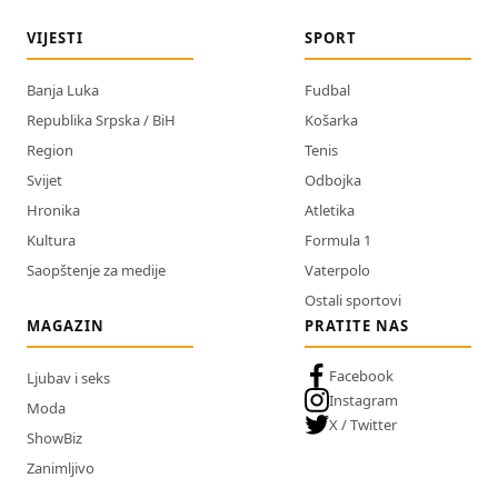
VIJESTI
SPORT
Banja Luka
Fudbal
Republika Srpska / BiH
Košarka
Region
Tenis
Svijet
Odbojka
Hronika
Atletika
Kultura
Formula 1
Saopštenje za medije
Vaterpolo
Ostali sportovi
MAGAZIN
PRATITE NAS
Facebook
Ljubav i seks
Instagram
Moda
X / Twitter
ShowBiz
Zanimljivo