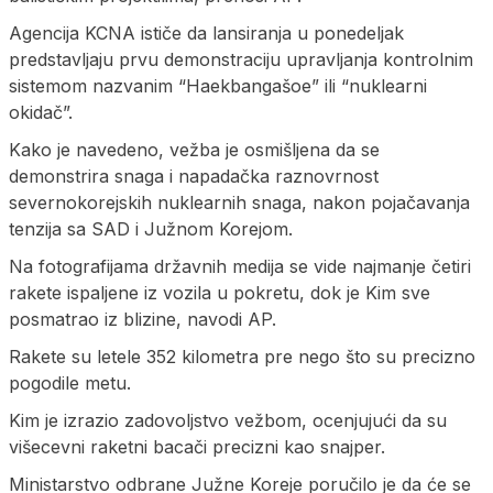
Agencija KCNA ističe da lansiranja u ponedeljak
predstavljaju prvu demonstraciju upravljanja kontrolnim
sistemom nazvanim “Haekbangašoe” ili “nuklearni
okidač”.
Kako je navedeno, vežba je osmišljena da se
demonstrira snaga i napadačka raznovrnost
severnokorejskih nuklearnih snaga, nakon pojačavanja
tenzija sa SAD i Južnom Korejom.
Na fotografijama državnih medija se vide najmanje četiri
rakete ispaljene iz vozila u pokretu, dok je Kim sve
posmatrao iz blizine, navodi AP.
Rakete su letele 352 kilometra pre nego što su precizno
pogodile metu.
Kim je izrazio zadovoljstvo vežbom, ocenjujući da su
višecevni raketni bacači precizni kao snajper.
Ministarstvo odbrane Južne Koreje poručilo je da će se