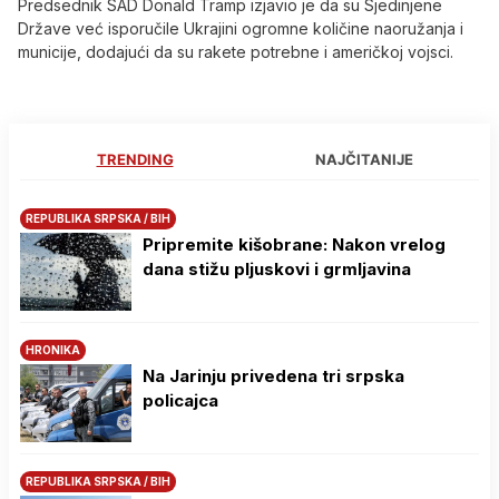
Predsednik SAD Donald Tramp izjavio je da su Sjedinjene
Države već isporučile Ukrajini ogromne količine naoružanja i
municije, dodajući da su rakete potrebne i američkoj vojsci.
TRENDING
NAJČITANIJE
REPUBLIKA SRPSKA / BIH
Pripremite kišobrane: Nakon vrelog
dana stižu pljuskovi i grmljavina
HRONIKA
Na Јarinju privedena tri srpska
policajca
REPUBLIKA SRPSKA / BIH