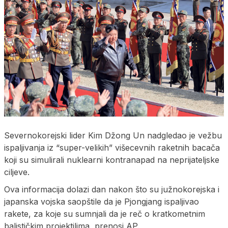
Severnokorejski lider Kim Džong Un nadgledao je vežbu
ispaljivanja iz “super-velikih” višecevnih raketnih bacača
koji su simulirali nuklearni kontranapad na neprijateljske
ciljeve.
Ova informacija dolazi dan nakon što su južnokorejska i
japanska vojska saopštile da je Pjongjang ispaljivao
rakete, za koje su sumnjali da je reč o kratkometnim
balističkim projektilima, prenosi AP.