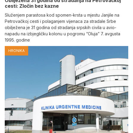
Obilježena 31 godina od stradanja na Petrovačkoj
cesti: Zločin bez kazne
Služenjem parastosa kod spomen-krsta u mjestu Janjile na
Petrovačkoj cesti i polaganjem vijenaca za stradale Srbe
obilježena je 31 godina od stradanja srpskih civila u avio-
napadu na izbjegličku kolonu u pogromu “Oluja” 7. avgusta
1995. godine
HRONIKA