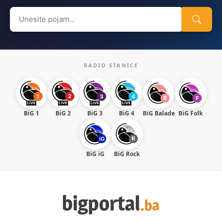
Search
for:
RADIO STANICE
BiG 1
BiG 2
BiG 3
BiG 4
BiG Balade
BiG Folk
BiG iG
BiG Rock