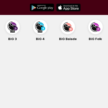
Skip
to
content
BiG 3
BiG 4
BiG Balade
BiG Folk