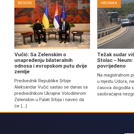
REGION
HRONIKA
Vučić: Sa Zelenskim o
Težak sudar viš
unapređenju bilateralnih
Stolac – Neum:
odnosa i evropskom putu dvije
povrijeđeno
zemlje
Na magistralnom p
Predsednik Republike Srbije
u mjestu Udora, ne
Aleksandar Vučić sastao se danas sa
časova dogodila s
predsednikom Ukrajine Volodimirom
saobraćajna nezgo
Zelenskim u Palati Srbija i naveo da
će […]