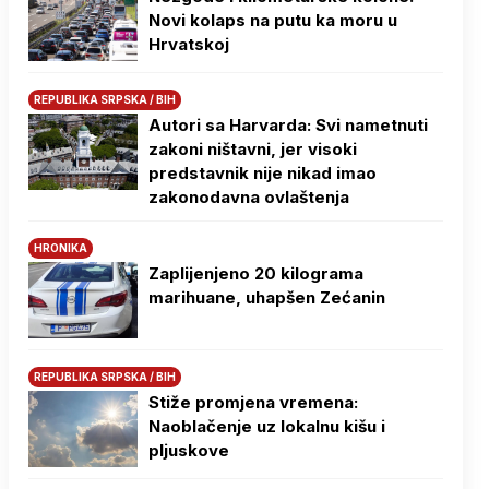
Novi kolaps na putu ka moru u
Hrvatskoj
REPUBLIKA SRPSKA / BIH
Autori sa Harvarda: Svi nametnuti
zakoni ništavni, jer visoki
predstavnik nije nikad imao
zakonodavna ovlaštenja
HRONIKA
Zaplijenjeno 20 kilograma
marihuane, uhapšen Zećanin
REPUBLIKA SRPSKA / BIH
Stiže promjena vremena:
Naoblačenje uz lokalnu kišu i
pljuskove