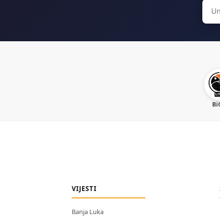
Sear
for:
Bi
VIJESTI
Banja Luka