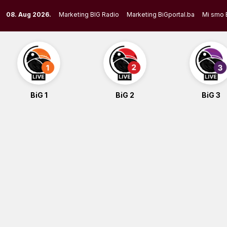
Skip
08. Aug 2026.
Marketing BIG Radio
Marketing BiGportal.ba
Mi smo 
to
content
BiG 1
BiG 2
BiG 3