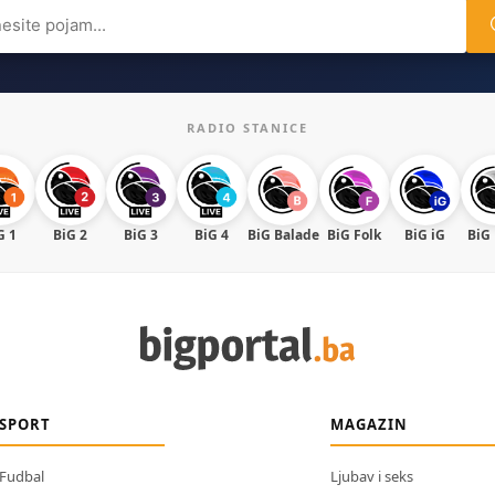
ch
RADIO STANICE
G 1
BiG 2
BiG 3
BiG 4
BiG Balade
BiG Folk
BiG iG
BiG
SPORT
MAGAZIN
Fudbal
Ljubav i seks