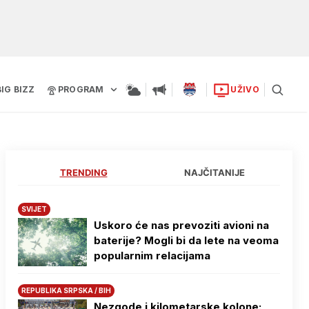
BIG BIZZ
PROGRAM
UŽIVO
TRENDING
NAJČITANIJE
SVIJET
Uskoro će nas prevoziti avioni na
baterije? Mogli bi da lete na veoma
popularnim relacijama
REPUBLIKA SRPSKA / BIH
Nezgode i kilometarske kolone: