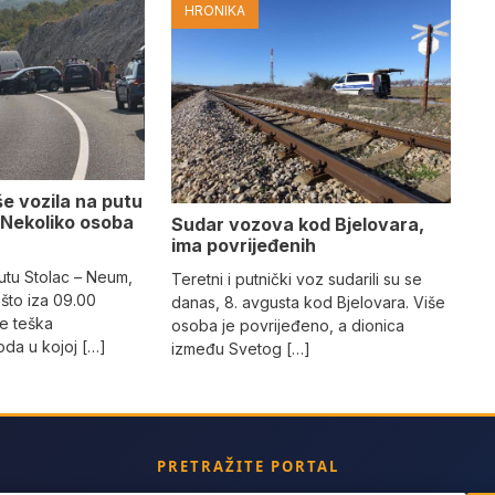
HRONIKA
e vozila na putu
 Nekoliko osoba
Sudar vozova kod Bjelovara,
ima povrijeđenih
utu Stolac – Neum,
Teretni i putnički voz sudarili su se
što iza 09.00
danas, 8. avgusta kod Bjelovara. Više
e teška
osoba je povrijeđeno, a dionica
da u kojoj […]
između Svetog […]
PRETRAŽITE PORTAL