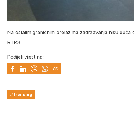
Na ostalim graničnim prelazima zadržavanja nisu duža o
RTRS.
Podijeli vijest na:
#Trending