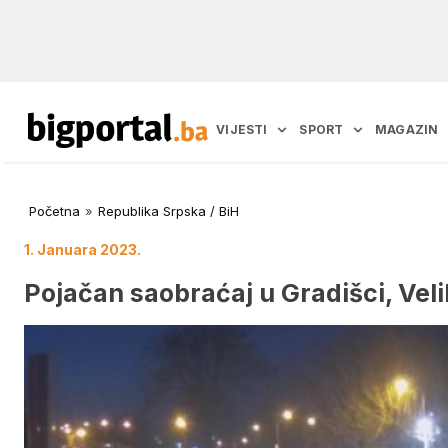
VIJESTI
SPORT
MAGAZIN
Početna
»
Republika Srpska / BiH
1. Januara 2023.
Pojačan saobraćaj u Gradišci, Velik