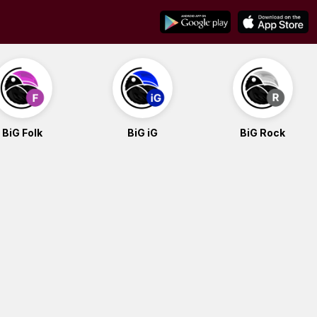
BiG Folk
BiG iG
BiG Rock