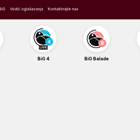
BiG
Vodič oglašavanja
Kontaktirajte nas
BiG 4
BiG Balade