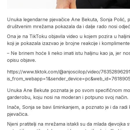
Unuka legendarne pjevačice Ane Bekuta, Sonja Polić, po
društvenim mrežama pokazala da i dalje rado nosi odjeć
Ona je na TikToku objavila video u kojem pozira u haljini
koji je pokazala izazvao je brojne reakcije i komplimente
– Ne brinem hoće li neko imati istu haljinu kao ja, jer n
opisu objave.
https://www.tiktok.com/@anjoscilop/video/763528962
is_from_webapp=1&sender_device=pc&web_id=761890
Unuka Ane Bekute poznata je po svom specifičnom modno
garderobu, koju nosi na moderan i potpuno svoj način.
Inače, Sonja se bavi šminkanjem, a poznato je i da radi k
pjevačica.
Njeni pratitelji na mrežama istakli su da mlada djevojka