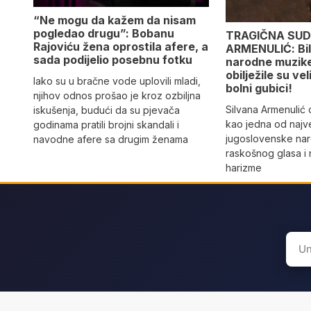
“Ne mogu da kažem da nisam
pogledao drugu”: Bobanu
TRAGIČNA SUD
Rajoviću žena oprostila afere, a
ARMENULIĆ: Bila
sada podijelio posebnu fotku
narodne muzike,
obilježile su vel
Iako su u bračne vode uplovili mladi,
bolni gubici!
njihov odnos prošao je kroz ozbiljna
Silvana Armenulić
iskušenja, budući da su pjevača
kao jedna od najv
godinama pratili brojni skandali i
jugoslovenske na
navodne afere sa drugim ženama
raskošnog glasa i
harizme
Sear
for: