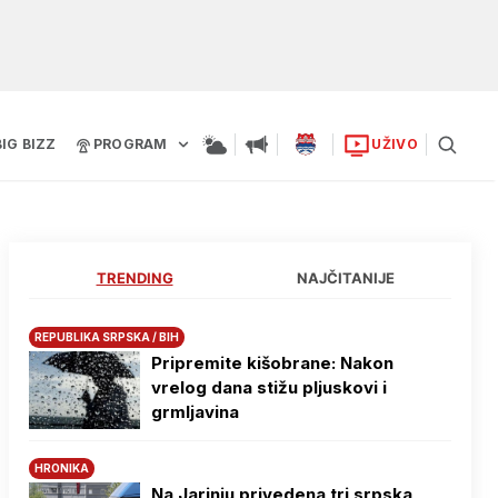
BIG BIZZ
PROGRAM
UŽIVO
TRENDING
NAJČITANIJE
REPUBLIKA SRPSKA / BIH
Pripremite kišobrane: Nakon
vrelog dana stižu pljuskovi i
grmljavina
HRONIKA
Na Јarinju privedena tri srpska