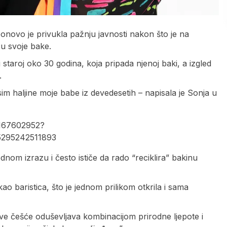
novo je privukla pažnju javnosti nakon što je na
u svoje bake.
 staroj oko 30 godina, koja pripada njenoj baki, a izgled
.
osim haljine moje babe iz devedesetih – napisala je Sonja u
9167602952?
5295242511893
m izrazu i često ističe da rado “reciklira” bakinu
ao baristica, što je jednom prilikom otkrila i sama
 sve češće oduševljava kombinacijom prirodne ljepote i