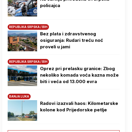
policajca
REPUBLIKA SRPSKA / BIH
Bez plata i zdravstvenog
osiguranja: Rudari treću noć
proveli u jami
REPUBLIKA SRPSKA / BIH
Oprez pri prelasku granice: Zbog
nekoliko komada voća kazna može
biti i veća od 13.000 evra
BANJA LUKA
Radovi izazvali haos: Kilometarske
kolone kod Prijedorske petlje