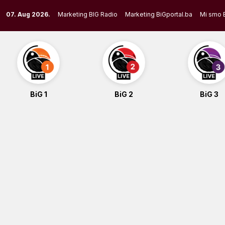
Skip
07. Aug 2026.
Marketing BIG Radio
Marketing BiGportal.ba
Mi smo 
to
content
BiG 1
BiG 2
BiG 3