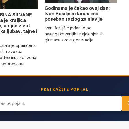
Godinama je čekao ovaj dan:
Ivan Bosiljčić danas ima
BINA SILVANE
poseban razlog za slavlje
 je kraljica
 a njen život
Ivan Bosiljčić jedan je od
ika ljubav, tajne i
najangažovanijih i najcjenjenijih
glumaca svoje generacije
 ostala je upamćena
ećih zvezda
rodne muzike, žena
 neverovatne
PRETRAŽITE PORTAL
ch