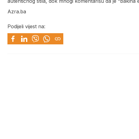
autentičnog stila, dok mnogi komentarišu da je “bakina e
Azra.ba
Podijeli vijest na: