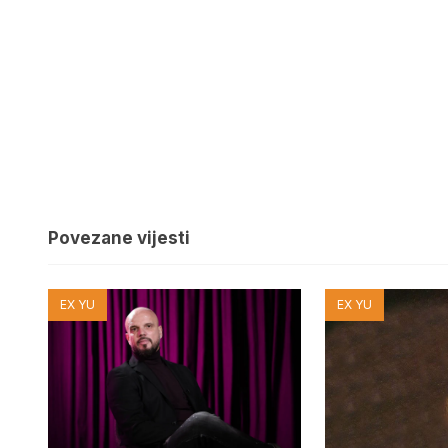
Povezane vijesti
EX YU
EX YU