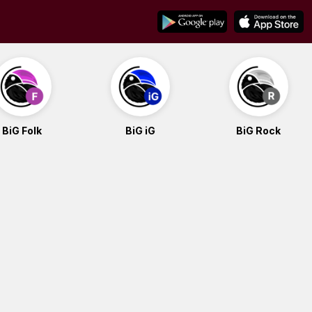
BiG Folk
BiG iG
BiG Rock