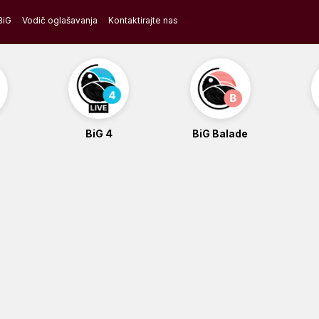
BiG
Vodič oglašavanja
Kontaktirajte nas
BiG 4
BiG Balade