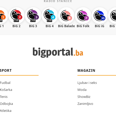
RADIO STANICE
G 1
BiG 2
BiG 3
BiG 4
BiG Balade
BiG Folk
BiG iG
BiG
SPORT
MAGAZIN
Fudbal
Ljubav i seks
Košarka
Moda
Tenis
ShowBiz
Odbojka
Zanimljivo
Atletika