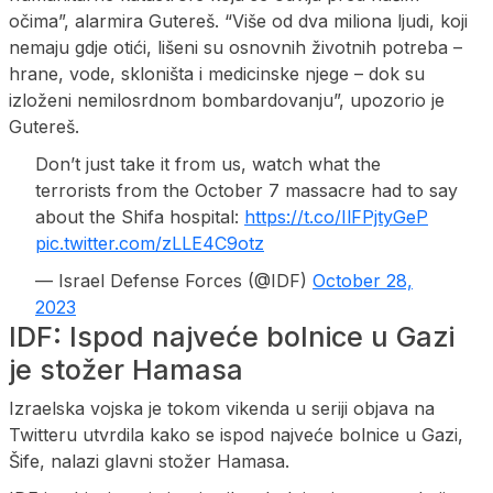
očima”, alarmira Gutereš. “Više od dva miliona ljudi, koji
nemaju gdje otići, lišeni su osnovnih životnih potreba –
hrane, vode, skloništa i medicinske njege – dok su
izloženi nemilosrdnom bombardovanju”, upozorio je
Gutereš.
Don’t just take it from us, watch what the
terrorists from the October 7 massacre had to say
about the Shifa hospital:
https://t.co/IlFPjtyGeP
pic.twitter.com/zLLE4C9otz
— Israel Defense Forces (@IDF)
October 28,
2023
IDF: Ispod najveće bolnice u Gazi
je stožer Hamasa
Izraelska vojska je tokom vikenda u seriji objava na
Twitteru utvrdila kako se ispod najveće bolnice u Gazi,
Šife, nalazi glavni stožer Hamasa.