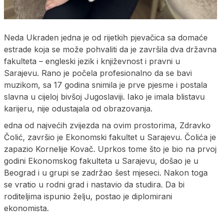
Neda Ukraden jedna je od rijetkih pjevačica sa domaće
estrade koja se može pohvaliti da je završila dva državna
fakulteta – engleski jezik i književnost i pravni u
Sarajevu. Rano je počela profesionalno da se bavi
muzikom, sa 17 godina snimila je prve pjesme i postala
slavna u cijeloj bivšoj Jugoslaviji. Iako je imala blistavu
karijeru, nije odustajala od obrazovanja.
edna od najvećih zvijezda na ovim prostorima, Zdravko
Čolić, završio je Ekonomski fakultet u Sarajevu. Čolića je
zapazio Kornelije Kovač. Uprkos tome što je bio na prvoj
godini Ekonomskog fakulteta u Sarajevu, došao je u
Beograd i u grupi se zadržao šest mjeseci. Nakon toga
se vratio u rodni grad i nastavio da studira. Da bi
roditeljima ispunio želju, postao je diplomirani
ekonomista.