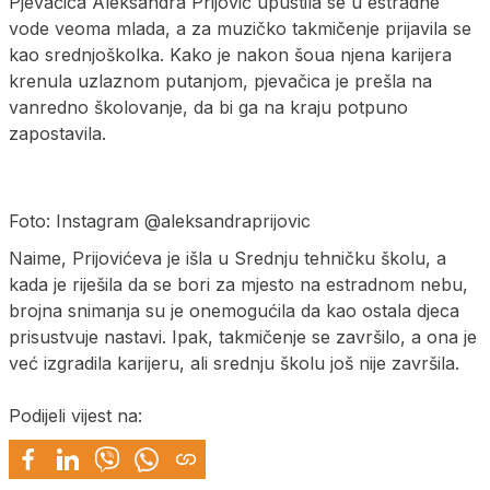
Pjevačica Aleksandra Prijović upustila se u estradne
vode veoma mlada, a za muzičko takmičenje prijavila se
kao srednjoškolka. Kako je nakon šoua njena karijera
krenula uzlaznom putanjom, pjevačica je prešla na
vanredno školovanje, da bi ga na kraju potpuno
zapostavila.
Foto: Instagram @aleksandraprijovic
Naime, Prijovićeva je išla u Srednju tehničku školu, a
kada je riješila da se bori za mjesto na estradnom nebu,
brojna snimanja su je onemogućila da kao ostala djeca
prisustvuje nastavi. Ipak, takmičenje se završilo, a ona je
već izgradila karijeru, ali srednju školu još nije završila.
Podijeli vijest na: