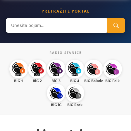
PRETRAŽITE PORTAL
Search
for:
RADIO STANICE
BiG 1
BiG 2
BiG 3
BiG 4
BiG Balade
BiG Folk
BiG iG
BiG Rock