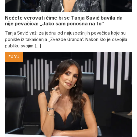
Nećete verovati čime bi se Tanja Savić bavila da
nije pevačica: „Jako sam ponosna na to“
Tanja Savić važi za jednu od najuspešnijih pevačica koje su
ponikle iz takmičenja „Zvezde Granda“. Nakon što je osvojila
publiku svojim […]
EX YU