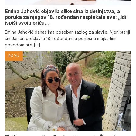
Emina Jahović objavila slike sina iz detinjstva, a
poruka za njegov 18. rođendan rasplakala sve: „Idi i
ispiši svoju priču…
Emina Jahović danas ima poseban razlog za slavlje. Njen stariji
sin Jaman proslavlja 18. rođendan, a ponosna majka tim
povodom nije […]
EX YU