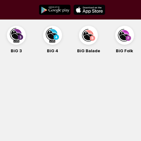
Skip
to
content
G 3
BiG 4
BiG Balade
BiG Folk
B