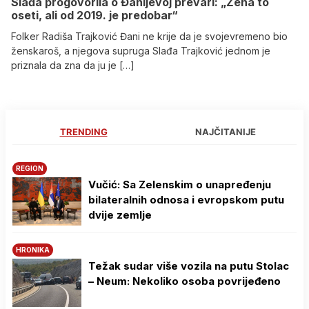
Slađa progovorila o Đanijevoj prevari: „Žena to
oseti, ali od 2019. je predobar“
Folker Radiša Trajković Đani ne krije da je svojevremeno bio
ženskaroš, a njegova supruga Slađa Trajković jednom je
priznala da zna da ju je […]
TRENDING
NAJČITANIJE
REGION
Vučić: Sa Zelenskim o unapređenju
bilateralnih odnosa i evropskom putu
dvije zemlje
HRONIKA
Težak sudar više vozila na putu Stolac
– Neum: Nekoliko osoba povrijeđeno