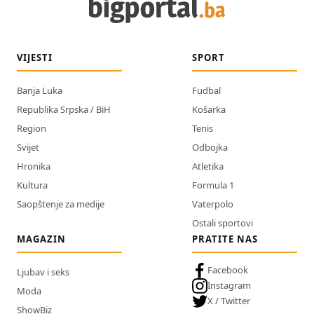
VIJESTI
SPORT
Banja Luka
Fudbal
Republika Srpska / BiH
Košarka
Region
Tenis
Svijet
Odbojka
Hronika
Atletika
Kultura
Formula 1
Saopštenje za medije
Vaterpolo
Ostali sportovi
MAGAZIN
PRATITE NAS
Facebook
Ljubav i seks
Instagram
Moda
X / Twitter
ShowBiz