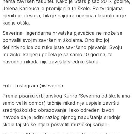
nema završen fakultet. Kako je Stars pisao 2017. godine,
Jelena Karleuša je promijenila tri škole. Po tvrdnjama
njenih profesora, bila je najgora učenica i laknulo im je
kad je otišla.
Severina, legendarna hrvatska pjevačica ne može se
pohvaliti svojim završenim školama. Ono što joj
definitivno ide od ruke jeste savršeno pjevanje. Svoju
muzičku karijeru počela je sa samo 10 godina, te
navodno nikada nije završila srednju školu.
Foto: Instagram @severina
Prema pisanju srbijanskog Kurira ‘Severina od škole ima
samo veliki odmor’, tačnije nikad nije uspjela završiti
srednjoškolsko obrazovanje. Iako određeni izvori
navode da je jedini razlog njenog napuštanja srednje
škole taj što se htjela posvetiti muzičkoj karijeri.