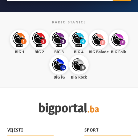
RADIO STANICE
BiG 1
BiG 2
BiG 3
BiG 4
BiG Balade
BiG Folk
BiG iG
BiG Rock
VIJESTI
SPORT