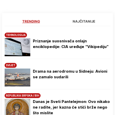
TRENDING
NAJČITANIJE
TEHNOLOGIJA
Priznanje suosnivača onlajn
enciklopedije: CIA uređuje “Vikipediju”
SVIJET
Drama na aerodromu u Sidneju: Avioni
se zamalo sudarili
REPUBLIKA SRPSKA / BIH
Danas je Sveti Pantelejmon: Ovo nikako
ne radite, jer kazna će stići brže nego
što mislite