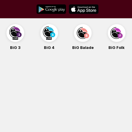
Skip
to
content
BiG 3
BiG 4
BiG Balade
BiG Folk