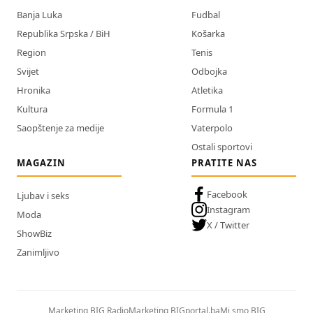
Banja Luka
Fudbal
Republika Srpska / BiH
Košarka
Region
Tenis
Svijet
Odbojka
Hronika
Atletika
Kultura
Formula 1
Saopštenje za medije
Vaterpolo
Ostali sportovi
MAGAZIN
PRATITE NAS
Facebook
Ljubav i seks
Instagram
Moda
X / Twitter
ShowBiz
Zanimljivo
Marketing BIG Radio
Marketing BIGportal.ba
Mi smo BIG