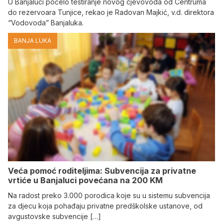
U Banjaluci počelo testiranje novog cjevovoda od Centruma
do rezervoara Tunjice, rekao je Radovan Majkić, v.d. direktora
“Vodovoda” Banjaluka.
BANJA LUKA
Veća pomoć roditeljima: Subvencija za privatne
vrtiće u Banjaluci povećana na 200 KM
Na radost preko 3.000 porodica koje su u sistemu subvencija
za djecu koja pohađaju privatne predškolske ustanove, od
avgustovske subvencije […]