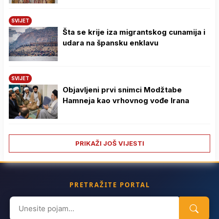
SVIJET
Šta se krije iza migrantskog cunamija i
udara na špansku enklavu
SVIJET
Objavljeni prvi snimci Modžtabe
Hamneja kao vrhovnog vođe Irana
PRIKAŽI JOŠ VIJESTI
PRETRAŽITE PORTAL
Search
for: