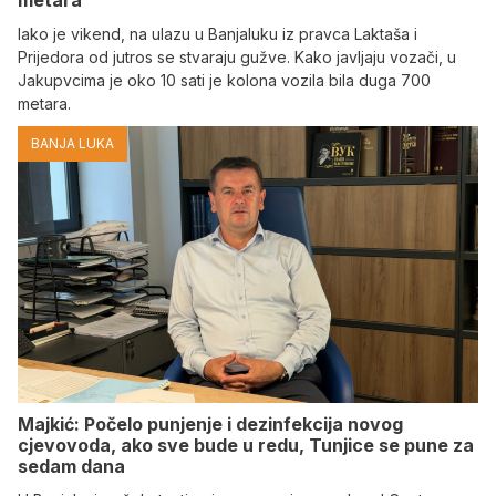
metara
Iako je vikend, na ulazu u Banjaluku iz pravca Laktaša i
Prijedora od jutros se stvaraju gužve. Kako javljaju vozači, u
Jakupvcima je oko 10 sati je kolona vozila bila duga 700
metara.
BANJA LUKA
Majkić: Počelo punjenje i dezinfekcija novog
cjevovoda, ako sve bude u redu, Tunjice se pune za
sedam dana